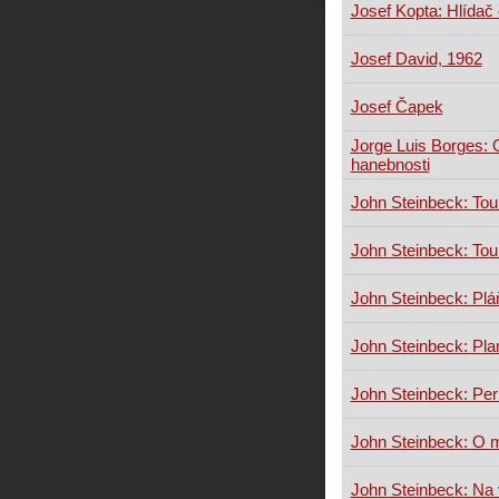
Josef Kopta: Hlídač 
Josef David, 1962
Josef Čapek
Jorge Luis Borges: 
hanebnosti
John Steinbeck: Tou
John Steinbeck: Tou
John Steinbeck: Pláň 
John Steinbeck: Pl
John Steinbeck: Per
John Steinbeck: O m
John Steinbeck: Na 