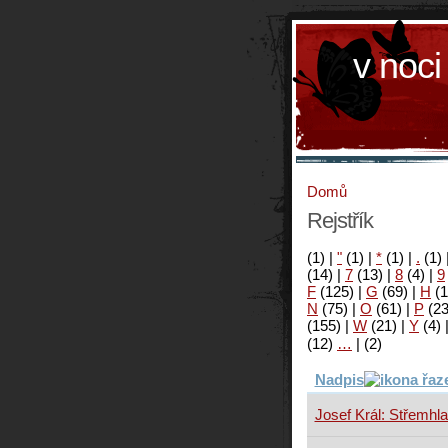
v noci
Domů
Rejstřík
(1)
|
"
(1)
|
*
(1)
|
.
(1)
(14)
|
7
(13)
|
8
(4)
|
9
F
(125)
|
G
(69)
|
H
(1
N
(75)
|
O
(61)
|
P
(2
(155)
|
W
(21)
|
Y
(4)
(12)
…
|
(2)
Nadpis
Josef Král: Střemhlav