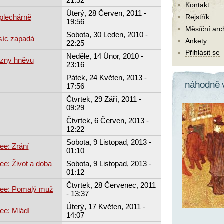
21:52
Kontakt
Úterý, 28 Červen, 2011 -
plechárně
Rejstřík
19:56
Měsíční arc
Sobota, 30 Leden, 2010 -
síc zapadá
Ankety
22:25
Přihlásit se
Neděle, 14 Únor, 2010 -
ozny hněvu
23:16
Pátek, 24 Květen, 2013 -
náhodně 
17:56
Čtvrtek, 29 Září, 2011 -
09:29
Čtvrtek, 6 Červen, 2013 -
12:22
Sobota, 9 Listopad, 2013 -
ee: Zrání
01:10
e: Život a doba
Sobota, 9 Listopad, 2013 -
01:12
Čtvrtek, 28 Červenec, 2011
zee: Pomalý muž
- 13:37
Úterý, 17 Květen, 2011 -
ee: Mládí
14:07