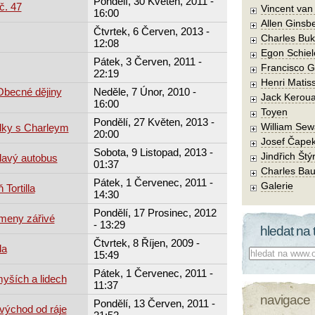
Pondělí, 30 Květen, 2011 -
č. 47
Vincent va
16:00
Allen Ginsb
Čtvrtek, 6 Červen, 2013 -
Charles Buk
12:08
Egon Schiel
Pátek, 3 Červen, 2011 -
Francisco 
22:19
Henri Matis
Obecné dějiny
Neděle, 7 Únor, 2010 -
Jack Kerou
16:00
Toyen
Pondělí, 27 Květen, 2013 -
William Sew
lky s Charleym
20:00
Josef Čape
Sobota, 9 Listopad, 2013 -
Jindřich Štý
lavý autobus
01:37
Charles Bau
Pátek, 1 Červenec, 2011 -
Galerie
Tortilla
14:30
Pondělí, 17 Prosinec, 2012
ameny zářivé
- 13:29
hledat na 
Čtvrtek, 8 Říjen, 2009 -
la
Co hledat:
15:49
Pátek, 1 Červenec, 2011 -
yších a lidech
11:37
navigace
Pondělí, 13 Červen, 2011 -
východ od ráje