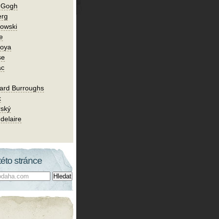
n Gogh
erg
owski
e
Goya
se
ac
ard Burroughs
k
rský
delaire
této stránce