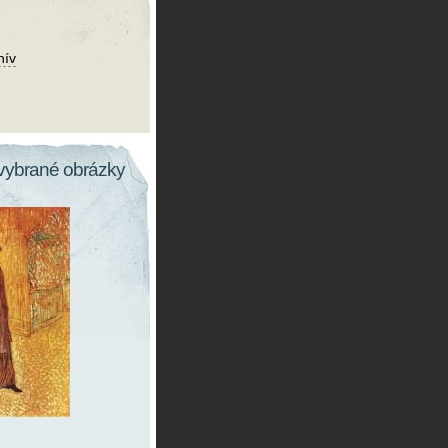
hív
vybrané obrázky