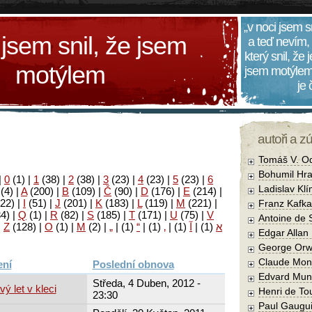
„v noci jsem s
 jsem snil, že jsem
a teď nevím,
který snil, že
motýlem
jsem motýlem
je
autoři a z
Tomáš V. O
Bohumil Hra
|
0
(1)
|
1
(38)
|
2
(38)
|
3
(23)
|
4
(23)
|
5
(23)
|
6
Ladislav Kl
(4)
|
A
(200)
|
B
(109)
|
Č
(90)
|
D
(176)
|
E
(214)
|
22)
|
I
(51)
|
J
(201)
|
K
(183)
|
L
(119)
|
M
(221)
|
Franz Kafka
34)
|
Q
(1)
|
R
(82)
|
S
(185)
|
T
(171)
|
U
(75)
|
V
Antoine de 
|
Z
(128)
|
Ο
(1)
|
М
(2)
|
„
|
(1)
“
|
(1)
‚
|
(1)
آ
|
(1)
א
Edgar Allan
George Orw
Claude Mon
Poslední obnova
Edvard Mun
Středa, 4 Duben, 2012 -
ý let v kleci
Henri de To
23:30
Paul Gaugu