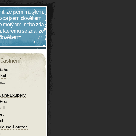
nil, že jsem motýlem,
 zda jsem člověkem,
 je motýlem, nebo zda
, kterému se zdá, že
 člověkem“
účastnění
daha
bal
íma
Saint-Exupéry
 Poe
ell
et
ch
ulouse-Lautrec
in