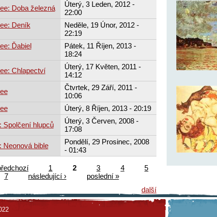
Úterý, 3 Leden, 2012 -
ee: Doba železná
22:00
ee: Deník
Neděle, 19 Únor, 2012 -
22:19
ee: Ďabiel
Pátek, 11 Říjen, 2013 -
18:24
Úterý, 17 Květen, 2011 -
ee: Chlapectví
14:12
Čtvrtek, 29 Září, 2011 -
zee
10:06
zee
Úterý, 8 Říjen, 2013 - 20:19
Úterý, 3 Červen, 2008 -
 Spolčení hlupců
17:08
Pondělí, 29 Prosinec, 2008
: Neonová bible
- 01:43
předchozí
1
2
3
4
5
7
následující ›
poslední »
další
022