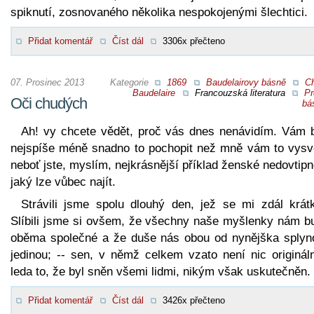
spiknutí, zosnovaného několika nespokojenými šlechtici.
Přidat komentář
Číst dál
3306x přečteno
07. Prosinec 2013
Kategorie
1869
Baudelairovy básně
Ch
Baudelaire
Francouzská literatura
Pr
Oči chudých
bá
Ah! vy chcete vědět, proč vás dnes nenávidím. Vám 
nejspíše méně snadno to pochopit než mně vám to vysvět
neboť jste, myslím, nejkrásnější příklad ženské nedovtipn
jaký lze vůbec najít.
Strávili jsme spolu dlouhý den, jež se mi zdál krát
Slíbili jsme si ovšem, že všechny naše myšlenky nám b
oběma společné a že duše nás obou od nynějška splyn
jedinou; -- sen, v němž celkem vzato není nic origináln
leda to, že byl sněn všemi lidmi, nikým však uskutečněn.
Přidat komentář
Číst dál
3426x přečteno