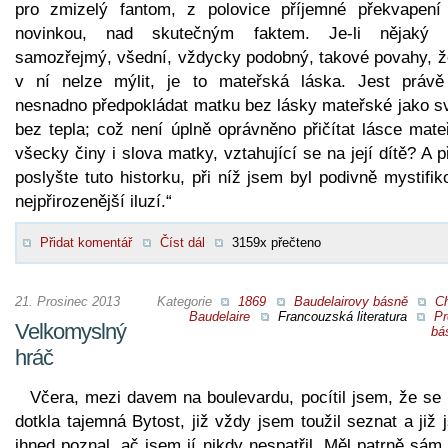
pro zmizelý fantom, z polovice příjemné překvapení
novinkou, nad skutečným faktem. Je-li nějaký 
samozřejmý, všední, vždycky podobný, takové povahy, ž
v ní nelze mýlit, je to mateřská láska. Jest právě
nesnadno předpokládat matku bez lásky mateřské jako sv
bez tepla; což není úplně oprávněno přičítat lásce mate
všecky činy i slova matky, vztahující se na její dítě? A 
poslyšte tuto historku, při níž jsem byl podivně mystifi
nejpřirozenější iluzí.“
Přidat komentář
Číst dál
3159x přečteno
21. Prosinec 2013
Kategorie
1869
Baudelairovy básně
Ch
Baudelaire
Francouzská literatura
Pr
Velkomyslný
bá
hráč
Včera, mezi davem na boulevardu, pocítil jsem, že se
dotkla tajemná Bytost, již vždy jsem toužil seznat a již
ihned poznal, ač jsem jí nikdy nespatřil. Měl patrně sám