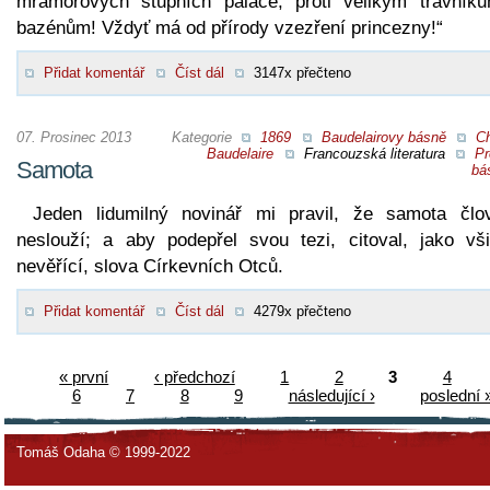
mramorových stupních paláce, proti velikým trávník
bazénům! Vždyť má od přírody vzezření princezny!“
Přidat komentář
Číst dál
3147x přečteno
07. Prosinec 2013
Kategorie
1869
Baudelairovy básně
Ch
Baudelaire
Francouzská literatura
Pr
Samota
bá
Jeden lidumilný novinář mi pravil, že samota člo
neslouží; a aby podepřel svou tezi, citoval, jako vši
nevěřící, slova Církevních Otců.
Přidat komentář
Číst dál
4279x přečteno
« první
‹ předchozí
1
2
3
4
6
7
8
9
následující ›
poslední 
Tomáš Odaha © 1999-2022