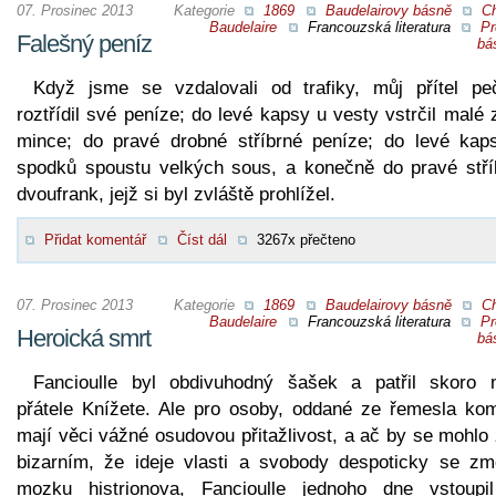
07. Prosinec 2013
Kategorie
1869
Baudelairovy básně
Ch
Baudelaire
Francouzská literatura
Pr
Falešný peníz
bá
Když jsme se vzdalovali od trafiky, můj přítel peč
roztřídil své peníze; do levé kapsy u vesty vstrčil malé 
mince; do pravé drobné stříbrné peníze; do levé kap
spodků spoustu velkých sous, a konečně do pravé stří
dvoufrank, jejž si byl zvláště prohlížel.
Přidat komentář
Číst dál
3267x přečteno
07. Prosinec 2013
Kategorie
1869
Baudelairovy básně
Ch
Baudelaire
Francouzská literatura
Pr
Heroická smrt
bá
Fancioulle byl obdivuhodný šašek a patřil skoro 
přátele Knížete. Ale pro osoby, oddané ze řemesla kom
mají věci vážné osudovou přitažlivost, a ač by se mohlo
bizarním, že ideje vlasti a svobody despoticky se zm
mozku histrionova, Fancioulle jednoho dne vstoupi