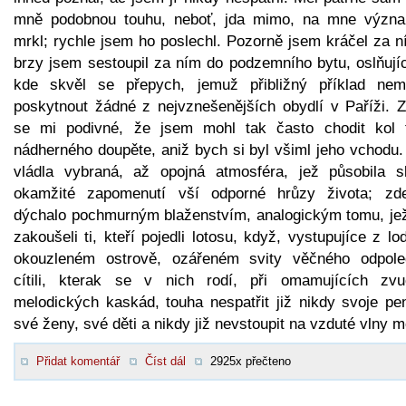
mně podobnou touhu, neboť, jda mimo, na mne význ
mrkl; rychle jsem ho poslechl. Pozorně jsem kráčel za n
brzy jsem sestoupil za ním do podzemního bytu, oslňujíc
kde skvěl se přepych, jemuž přibližný příklad nem
poskytnout žádné z nejvznešenějších obydlí v Paříži. Z
se mi podivné, že jsem mohl tak často chodit kol 
nádherného doupěte, aniž bych si byl všiml jeho vchodu.
vládla vybraná, až opojná atmosféra, jež působila s
okamžité zapomenutí vší odporné hrůzy života; zd
dýchalo pochmurným blaženstvím, analogickým tomu, jež
zakoušeli ti, kteří pojedli lotosu, když, vystupujíce z lo
okouzleném ostrově, ozářeném svity věčného odpole
cítili, kterak se v nich rodí, při omamujících zvu
melodických kaskád, touha nespatřit již nikdy svoje pen
své ženy, své děti a nikdy již nevstoupit na vzduté vlny m
Přidat komentář
Číst dál
2925x přečteno