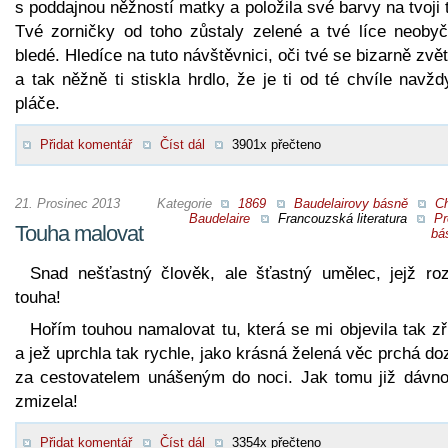
s poddajnou něžností matky a položila své barvy na tvoji 
Tvé zorničky od toho zůstaly zelené a tvé líce neobyč
bledé. Hledíce na tuto návštěvnici, oči tvé se bizarně zvět
a tak něžně ti stiskla hrdlo, že je ti od té chvíle navž
pláče.
Přidat komentář
Číst dál
3901x přečteno
21. Prosinec 2013
Kategorie
1869
Baudelairovy básně
Ch
Baudelaire
Francouzská literatura
Pr
Touha malovat
bá
Snad nešťastný člověk, ale šťastný umělec, jejž roz
touha!
Hořím touhou namalovat tu, která se mi objevila tak z
a jež uprchla tak rychle, jako krásná želená věc prchá d
za cestovatelem unášeným do noci. Jak tomu již dávno
zmizela!
Přidat komentář
Číst dál
3354x přečteno