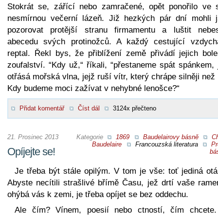
Stokrát se, zářící nebo zamračené, opět ponořilo ve 
nesmírnou večerní lázeň. Již hezkých pár dní mohli 
pozorovat protější stranu firmamentu a luštit nebe
abecedu svých protinožců. A každý cestující vzdych
reptal. Řekl bys, že přiblížení země přivádí jejich bol
zoufalství. “Kdy už,“ říkali, “přestaneme spát spánkem,
otřásá mořská vlna, jejž ruší vítr, který chrápe silněji ne
Kdy budeme moci zažívat v nehybné lenošce?“
Přidat komentář
Číst dál
3124x přečteno
21. Prosinec 2013
Kategorie
1869
Baudelairovy básně
Ch
Baudelaire
Francouzská literatura
Pr
Opíjejte se!
bá
Je třeba být stále opilým. V tom je vše: toť jediná ot
Abyste necítili strašlivé břímě Času, jež drtí vaše ram
ohýbá vás k zemi, je třeba opíjet se bez oddechu.
Ale čím? Vínem, poesií nebo ctností, čím chcete.