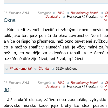
21. Prosinec 2013
Kategorie
1869
Baudelairovy básně
Ch
Baudelaire
Francouzská literatura
Pr
Okna
bá
Kdo hledí zvenčí dovnitř otevřeným oknem, nevidí n
tolik jako ten, jenž pohlíží do okna zavřeného. Není hlu
a více oslňujícího předmětu, než okno osvětlené svíčkou
co je možno spatřit v sluneční záři, je vždy méně zají
než to, co se děje za skleněnou tabulí. V té černé 
rozzářené díře žije život, sní život, trpí život.
Přidat komentář
Číst dál
3610x přečteno
21. Prosinec 2013
Kategorie
1869
Baudelairovy básně
Ch
Baudelaire
Francouzská literatura
Pr
Již!
bá
Již stokrát slunce, zářivé nebo zasmušilé, vytrysklo 
obrovské mořské kádě, jejíž břehy lze stěží postřehn