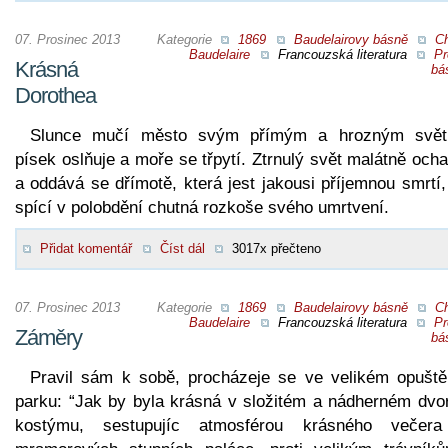
07. Prosinec 2013
Kategorie
1869
Baudelairovy básně
Ch
Baudelaire
Francouzská literatura
Pr
Krásná
bá
Dorothea
Slunce mučí město svým přímým a hrozným svět
písek oslňuje a moře se třpytí. Ztrnulý svět malátně och
a oddává se dřímotě, která jest jakousi příjemnou smrtí
spící v polobdění chutná rozkoše svého umrtvení.
Přidat komentář
Číst dál
3017x přečteno
07. Prosinec 2013
Kategorie
1869
Baudelairovy básně
Ch
Baudelaire
Francouzská literatura
Pr
Záměry
bá
Pravil sám k sobě, procházeje se ve velikém opušt
parku: “Jak by byla krásná v složitém a nádherném dvo
kostýmu, sestupujíc atmosférou krásného večer