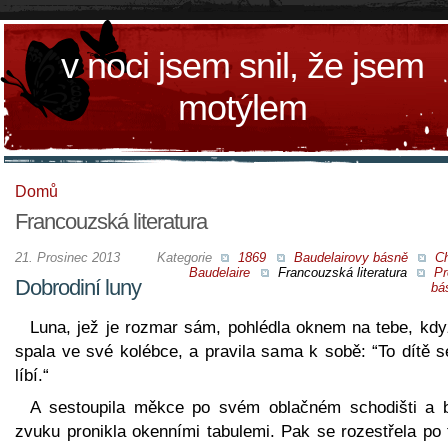
v noci jsem snil, že jsem
motýlem
Domů
Francouzská literatura
21. Prosinec 2013
Kategorie
1869
Baudelairovy básně
Ch
Baudelaire
Francouzská literatura
Pr
Dobrodiní luny
bá
Luna, jež je rozmar sám, pohlédla oknem na tebe, když
spala ve své kolébce, a pravila sama k sobě: “To dítě s
líbí.“
A sestoupila měkce po svém oblačném schodišti a 
zvuku pronikla okenními tabulemi. Pak se rozestřela po 