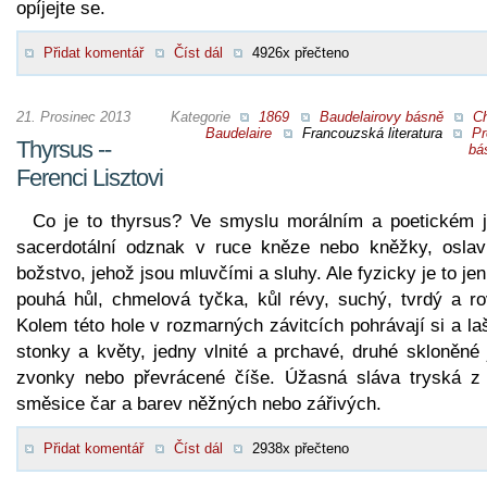
opíjejte se.
Přidat komentář
Číst dál
4926x přečteno
21. Prosinec 2013
Kategorie
1869
Baudelairovy básně
Ch
Baudelaire
Francouzská literatura
Pr
Thyrsus --
bá
Ferenci Lisztovi
Co je to thyrsus? Ve smyslu morálním a poetickém j
sacerdotální odznak v ruce kněze nebo kněžky, oslavu
božstvo, jehož jsou mluvčími a sluhy. Ale fyzicky je to jen
pouhá hůl, chmelová tyčka, kůl révy, suchý, tvrdý a ro
Kolem této hole v rozmarných závitcích pohrávají si a la
stonky a květy, jedny vlnité a prchavé, druhé skloněné 
zvonky nebo převrácené číše. Úžasná sláva tryská z 
směsice čar a barev něžných nebo zářivých.
Přidat komentář
Číst dál
2938x přečteno