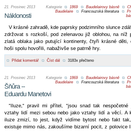
21. Prosinec 2013
Kategorie
1869
Baudelairovy básně
Ch
Baudelaire
Francouzská literatura
Pr
Náklonosti
bá
V krásné zahradě, kde paprsky podzimního slunce zdál
zdržovat s rozkoší, pod zelenavou již oblohou, na níž p
zlatá oblaka jako putující kontinenty, čtyři krásné děti, 
hoši spolu hovořili, nabaživše se patrně hry.
Přidat komentář
Číst dál
3183x přečteno
21. Prosinec 2013
Kategorie
1869
Baudelairovy básně
Ch
Baudelaire
Francouzská literatura
Pr
Šňůra --
bá
Eduardu Manetovi
“Iluze,“ pravil mi přítel, “jsou snad tak nespočetné 
vztahy lidí mezi sebou nebo jako vztahy lidí a věcí. A 
iluze zmizí, to jest, když vidíme bytost nebo fakt tak,
existuje mimo nás, zakoušíme bizarní pocit, z polovice l