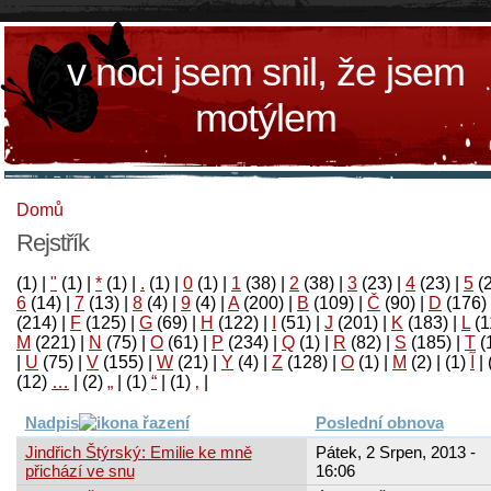
v noci jsem snil, že jsem
motýlem
Domů
Rejstřík
(1)
|
"
(1)
|
*
(1)
|
.
(1)
|
0
(1)
|
1
(38)
|
2
(38)
|
3
(23)
|
4
(23)
|
5
(
6
(14)
|
7
(13)
|
8
(4)
|
9
(4)
|
A
(200)
|
B
(109)
|
Č
(90)
|
D
(176)
(214)
|
F
(125)
|
G
(69)
|
H
(122)
|
I
(51)
|
J
(201)
|
K
(183)
|
L
(1
M
(221)
|
N
(75)
|
O
(61)
|
P
(234)
|
Q
(1)
|
R
(82)
|
S
(185)
|
T
(
|
U
(75)
|
V
(155)
|
W
(21)
|
Y
(4)
|
Z
(128)
|
Ο
(1)
|
М
(2)
|
(1)
آ
|
(12)
…
|
(2)
„
|
(1)
“
|
(1)
‚
|
Nadpis
Poslední obnova
Jindřich Štýrský: Emilie ke mně
Pátek, 2 Srpen, 2013 -
přichází ve snu
16:06