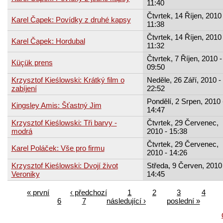
11:40
Čtvrtek, 14 Říjen, 2010 
Karel Čapek: Povídky z druhé kapsy
11:38
Čtvrtek, 14 Říjen, 2010 
Karel Čapek: Hordubal
11:32
Čtvrtek, 7 Říjen, 2010 -
Küçük prens
09:50
Krzysztof Kieślowski: Krátký film o
Neděle, 26 Září, 2010 -
zabíjení
22:52
Pondělí, 2 Srpen, 2010 
Kingsley Amis: Šťastný Jim
14:47
Krzysztof Kieślowski: Tři barvy -
Čtvrtek, 29 Červenec,
modrá
2010 - 15:38
Čtvrtek, 29 Červenec,
Karel Poláček: Vše pro firmu
2010 - 14:26
Krzysztof Kieślowski: Dvojí život
Středa, 9 Červen, 2010 
Veroniky
14:45
« první
‹ předchozí
1
2
3
4
6
7
následující ›
poslední »