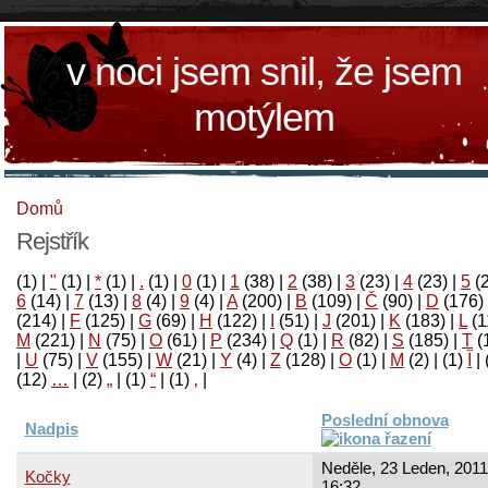
v noci jsem snil, že jsem
motýlem
Domů
Rejstřík
(1)
|
"
(1)
|
*
(1)
|
.
(1)
|
0
(1)
|
1
(38)
|
2
(38)
|
3
(23)
|
4
(23)
|
5
(
6
(14)
|
7
(13)
|
8
(4)
|
9
(4)
|
A
(200)
|
B
(109)
|
Č
(90)
|
D
(176)
(214)
|
F
(125)
|
G
(69)
|
H
(122)
|
I
(51)
|
J
(201)
|
K
(183)
|
L
(1
M
(221)
|
N
(75)
|
O
(61)
|
P
(234)
|
Q
(1)
|
R
(82)
|
S
(185)
|
T
(
|
U
(75)
|
V
(155)
|
W
(21)
|
Y
(4)
|
Z
(128)
|
Ο
(1)
|
М
(2)
|
(1)
آ
|
(12)
…
|
(2)
„
|
(1)
“
|
(1)
‚
|
Poslední obnova
Nadpis
Neděle, 23 Leden, 2011
Kočky
16:32