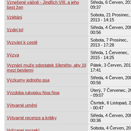
Vznešené vášně - Jindřich VIII. a jeho
Středa, 6 Červen, 20
šest žen
09:37
Sobota, 21 Prosinec,
Vzlétání
2013 - 14:15
Středa, 4 Červen, 20
Vzdej to!
00:56
Sobota, 7 Prosinec,
Vyzvání k cestě
2013 - 17:28
Středa, 1 Červenec,
Výzva
2015 - 14:25
Vyznání muže sdostatek šíleného, aby žil
Pátek, 3 Červen, 201
mezi bestiemi
17:41
Středa, 4 Červen, 20
Výzkumy jednoho psa
00:56
Úterý, 7 Červenec, 2
Výzdoba rukopisu Noa Noa
- 09:07
Čtvrtek, 6 Listopad, 
Výtvarné umění
- 00:47
Středa, 4 Červen, 20
Výtvarné recenze a kritiky
00:36
Sobota, 4 Červen, 20
Vylízanej mozek!