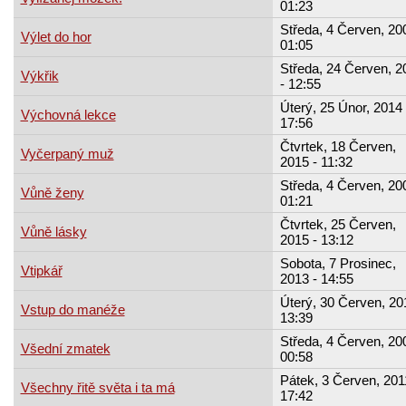
01:23
Středa, 4 Červen, 20
Výlet do hor
01:05
Středa, 24 Červen, 2
Výkřik
- 12:55
Úterý, 25 Únor, 2014 
Výchovná lekce
17:56
Čtvrtek, 18 Červen,
Vyčerpaný muž
2015 - 11:32
Středa, 4 Červen, 20
Vůně ženy
01:21
Čtvrtek, 25 Červen,
Vůně lásky
2015 - 13:12
Sobota, 7 Prosinec,
Vtipkář
2013 - 14:55
Úterý, 30 Červen, 20
Vstup do manéže
13:39
Středa, 4 Červen, 20
Všední zmatek
00:58
Pátek, 3 Červen, 201
Všechny řitě světa i ta má
17:42