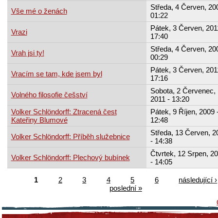
Středa, 4 Červen, 20
Vše mé o ženách
01:22
Pátek, 3 Červen, 201
Vrazi
17:40
Středa, 4 Červen, 20
Vrah jsi ty!
00:29
Pátek, 3 Červen, 201
Vracím se tam, kde jsem byl
17:16
Sobota, 2 Červenec,
Volného filosofie češství
2011 - 13:20
Volker Schlöndorff: Ztracená čest
Pátek, 9 Říjen, 2009 
Kateřiny Blumové
12:48
Středa, 13 Červen, 2
Volker Schlöndorff: Příběh služebnice
- 14:38
Čtvrtek, 12 Srpen, 2
Volker Schlöndorff: Plechový bubínek
- 14:05
1
2
3
4
5
6
následující ›
poslední »