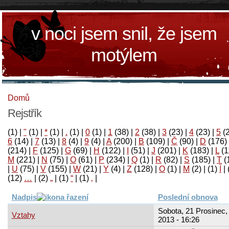
v noci jsem snil, že jsem
motýlem
Domů
Rejstřík
(1)
|
"
(1)
|
*
(1)
|
.
(1)
|
0
(1)
|
1
(38)
|
2
(38)
|
3
(23)
|
4
(23)
|
5
(
6
(14)
|
7
(13)
|
8
(4)
|
9
(4)
|
A
(200)
|
B
(109)
|
Č
(90)
|
D
(176)
(214)
|
F
(125)
|
G
(69)
|
H
(122)
|
I
(51)
|
J
(201)
|
K
(183)
|
L
(1
M
(221)
|
N
(75)
|
O
(61)
|
P
(234)
|
Q
(1)
|
R
(82)
|
S
(185)
|
T
(
|
U
(75)
|
V
(155)
|
W
(21)
|
Y
(4)
|
Z
(128)
|
Ο
(1)
|
М
(2)
|
(1)
آ
|
(12)
…
|
(2)
„
|
(1)
“
|
(1)
‚
|
Nadpis
Poslední obnova
Sobota, 21 Prosinec,
Vztahy
2013 - 16:26