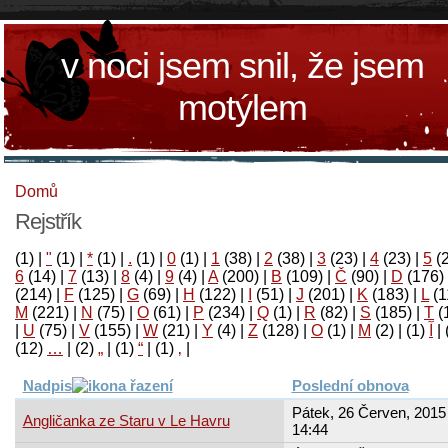
v noci jsem snil, že jsem
motýlem
Domů
Rejstřík
(1)
|
"
(1)
|
*
(1)
|
.
(1)
|
0
(1)
|
1
(38)
|
2
(38)
|
3
(23)
|
4
(23)
|
5
(
6
(14)
|
7
(13)
|
8
(4)
|
9
(4)
|
A
(200)
|
B
(109)
|
Č
(90)
|
D
(176)
(214)
|
F
(125)
|
G
(69)
|
H
(122)
|
I
(51)
|
J
(201)
|
K
(183)
|
L
(1
M
(221)
|
N
(75)
|
O
(61)
|
P
(234)
|
Q
(1)
|
R
(82)
|
S
(185)
|
T
(
|
U
(75)
|
V
(155)
|
W
(21)
|
Y
(4)
|
Z
(128)
|
Ο
(1)
|
М
(2)
|
(1)
آ
|
(12)
…
|
(2)
„
|
(1)
“
|
(1)
‚
|
Nadpis
Poslední obnova
Pátek, 26 Červen, 2015 
Angličanka ze Staru v Le Havru
14:44