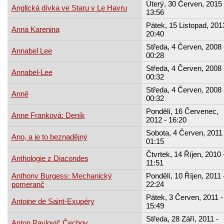
Úterý, 30 Červen, 2015 
Anglická dívka ve Staru v Le Havru
13:56
Pátek, 15 Listopad, 201
Anna Karenina
20:40
Středa, 4 Červen, 2008 
Annabel Lee
00:28
Středa, 4 Červen, 2008 
Annabel-Lee
00:32
Středa, 4 Červen, 2008 
Anně
00:32
Pondělí, 16 Červenec,
Anne Franková: Deník
2012 - 16:20
Sobota, 4 Červen, 2011 
Ano, a je to beznadějný
01:15
Čtvrtek, 14 Říjen, 2010 
Anthologie z Diacondes
11:51
Anthony Burgess: Mechanický
Pondělí, 10 Říjen, 2011 
pomeranč
22:24
Pátek, 3 Červen, 2011 -
Antoine de Saint-Exupéry
15:49
Středa, 28 Září, 2011 -
Anton Pavlovič Čechov