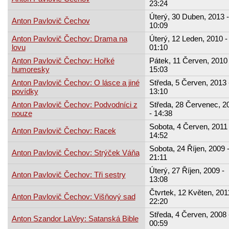
23:24
Úterý, 30 Duben, 2013 -
Anton Pavlovič Čechov
10:09
Anton Pavlovič Čechov: Drama na
Úterý, 12 Leden, 2010 -
lovu
01:10
Anton Pavlovič Čechov: Hořké
Pátek, 11 Červen, 2010 
humoresky
15:03
Anton Pavlovič Čechov: O lásce a jiné
Středa, 5 Červen, 2013 
povídky
13:10
Anton Pavlovič Čechov: Podvodníci z
Středa, 28 Červenec, 2
nouze
- 14:38
Sobota, 4 Červen, 2011 
Anton Pavlovič Čechov: Racek
14:52
Sobota, 24 Říjen, 2009 
Anton Pavlovič Čechov: Strýček Váňa
21:11
Úterý, 27 Říjen, 2009 -
Anton Pavlovič Čechov: Tři sestry
13:08
Čtvrtek, 12 Květen, 201
Anton Pavlovič Čechov: Višňový sad
22:20
Středa, 4 Červen, 2008 
Anton Szandor LaVey: Satanská Bible
00:59