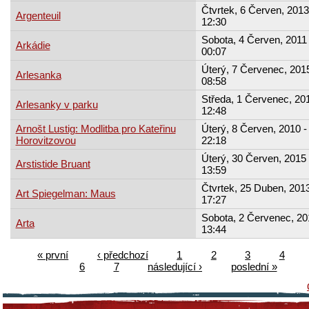
Čtvrtek, 6 Červen, 2013
Argenteuil
12:30
Sobota, 4 Červen, 2011 
Arkádie
00:07
Úterý, 7 Červenec, 2015
Arlesanka
08:58
Středa, 1 Červenec, 201
Arlesanky v parku
12:48
Arnošt Lustig: Modlitba pro Kateřinu
Úterý, 8 Červen, 2010 -
Horovitzovou
22:18
Úterý, 30 Červen, 2015 
Arstistide Bruant
13:59
Čtvrtek, 25 Duben, 2013
Art Spiegelman: Maus
17:27
Sobota, 2 Červenec, 20
Arta
13:44
« první
‹ předchozí
1
2
3
4
6
7
následující ›
poslední »