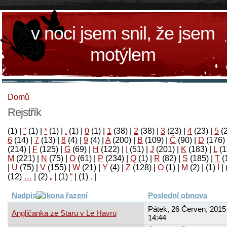
v noci jsem snil, že jsem
motýlem
Domů
Rejstřík
(1)
|
"
(1)
|
*
(1)
|
.
(1)
|
0
(1)
|
1
(38)
|
2
(38)
|
3
(23)
|
4
(23)
|
5
(
6
(14)
|
7
(13)
|
8
(4)
|
9
(4)
|
A
(200)
|
B
(109)
|
Č
(90)
|
D
(176)
(214)
|
F
(125)
|
G
(69)
|
H
(122)
|
I
(51)
|
J
(201)
|
K
(183)
|
L
(1
M
(221)
|
N
(75)
|
O
(61)
|
P
(234)
|
Q
(1)
|
R
(82)
|
S
(185)
|
T
(
|
U
(75)
|
V
(155)
|
W
(21)
|
Y
(4)
|
Z
(128)
|
Ο
(1)
|
М
(2)
|
(1)
آ
|
(12)
…
|
(2)
„
|
(1)
“
|
(1)
‚
|
Nadpis
Poslední obnova
Pátek, 26 Červen, 2015 
Angličanka ze Staru v Le Havru
14:44