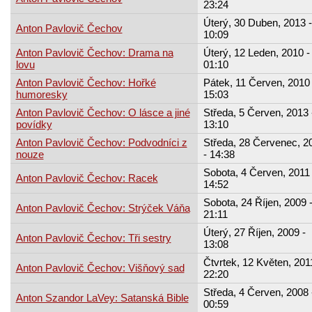
23:24
Úterý, 30 Duben, 2013 -
Anton Pavlovič Čechov
10:09
Anton Pavlovič Čechov: Drama na
Úterý, 12 Leden, 2010 -
lovu
01:10
Anton Pavlovič Čechov: Hořké
Pátek, 11 Červen, 2010 
humoresky
15:03
Anton Pavlovič Čechov: O lásce a jiné
Středa, 5 Červen, 2013 
povídky
13:10
Anton Pavlovič Čechov: Podvodníci z
Středa, 28 Červenec, 2
nouze
- 14:38
Sobota, 4 Červen, 2011 
Anton Pavlovič Čechov: Racek
14:52
Sobota, 24 Říjen, 2009 
Anton Pavlovič Čechov: Strýček Váňa
21:11
Úterý, 27 Říjen, 2009 -
Anton Pavlovič Čechov: Tři sestry
13:08
Čtvrtek, 12 Květen, 201
Anton Pavlovič Čechov: Višňový sad
22:20
Středa, 4 Červen, 2008 
Anton Szandor LaVey: Satanská Bible
00:59