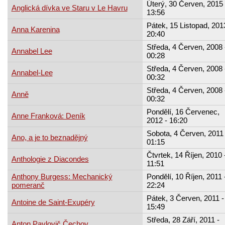
Úterý, 30 Červen, 2015 
Anglická dívka ve Staru v Le Havru
13:56
Pátek, 15 Listopad, 201
Anna Karenina
20:40
Středa, 4 Červen, 2008 
Annabel Lee
00:28
Středa, 4 Červen, 2008 
Annabel-Lee
00:32
Středa, 4 Červen, 2008 
Anně
00:32
Pondělí, 16 Červenec,
Anne Franková: Deník
2012 - 16:20
Sobota, 4 Červen, 2011 
Ano, a je to beznadějný
01:15
Čtvrtek, 14 Říjen, 2010 
Anthologie z Diacondes
11:51
Anthony Burgess: Mechanický
Pondělí, 10 Říjen, 2011 
pomeranč
22:24
Pátek, 3 Červen, 2011 -
Antoine de Saint-Exupéry
15:49
Středa, 28 Září, 2011 -
Anton Pavlovič Čechov