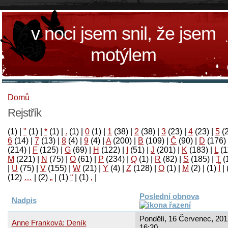
v noci jsem snil, že jsem
motýlem
Domů
Rejstřík
(1)
|
"
(1)
|
*
(1)
|
.
(1)
|
0
(1)
|
1
(38)
|
2
(38)
|
3
(23)
|
4
(23)
|
5
(
6
(14)
|
7
(13)
|
8
(4)
|
9
(4)
|
A
(200)
|
B
(109)
|
Č
(90)
|
D
(176)
(214)
|
F
(125)
|
G
(69)
|
H
(122)
|
I
(51)
|
J
(201)
|
K
(183)
|
L
(1
M
(221)
|
N
(75)
|
O
(61)
|
P
(234)
|
Q
(1)
|
R
(82)
|
S
(185)
|
T
(
|
U
(75)
|
V
(155)
|
W
(21)
|
Y
(4)
|
Z
(128)
|
Ο
(1)
|
М
(2)
|
(1)
آ
|
(12)
…
|
(2)
„
|
(1)
“
|
(1)
‚
|
Poslední obnova
Nadpis
Pondělí, 16 Červenec, 201
Anne Franková: Deník
16:20