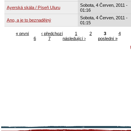
Sobota, 4 Červen, 2011 -
Ayerská skála / Píseň Uluru
01:16
Sobota, 4 Červen, 2011 -
Ano, a je to beznadějný
01:15
« první
‹ předchozí
1
2
3
4
6
7
následující ›
poslední »