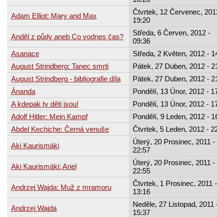
Čtvrtek, 12 Červenec, 201
Adam Elliot: Mary and Max
19:20
Středa, 6 Červen, 2012 -
Anděl z půdy aneb Co vodnes čas?
09:36
Asanace
Středa, 2 Květen, 2012 - 1
August Strindberg: Tanec smrti
Pátek, 27 Duben, 2012 - 2
August Strindberg - bibliografie díla
Pátek, 27 Duben, 2012 - 2
Ánanda
Pondělí, 13 Únor, 2012 - 1
A kdepak ty děti jsou!
Pondělí, 13 Únor, 2012 - 1
Adolf Hitler: Mein Kampf
Pondělí, 9 Leden, 2012 - 1
Abdel Kechiche: Černá venuše
Čtvrtek, 5 Leden, 2012 - 2
Úterý, 20 Prosinec, 2011 -
Aki Kaurismäki
22:57
Úterý, 20 Prosinec, 2011 -
Aki Kaurismäki: Ariel
22:55
Čtvrtek, 1 Prosinec, 2011 -
Andrzej Wajda: Muž z mramoru
13:16
Neděle, 27 Listopad, 2011 
Andrzej Wajda
15:37