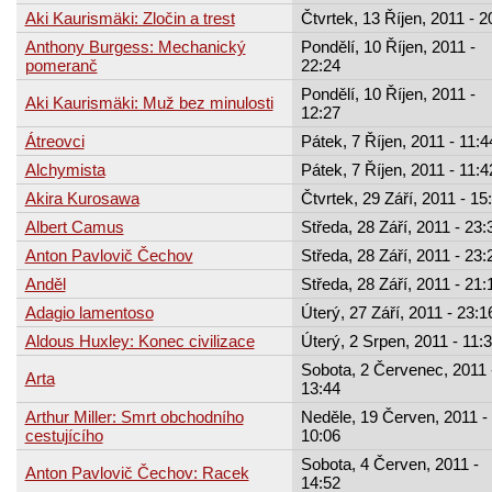
Aki Kaurismäki: Zločin a trest
Čtvrtek, 13 Říjen, 2011 - 2
Anthony Burgess: Mechanický
Pondělí, 10 Říjen, 2011 -
pomeranč
22:24
Pondělí, 10 Říjen, 2011 -
Aki Kaurismäki: Muž bez minulosti
12:27
Átreovci
Pátek, 7 Říjen, 2011 - 11:4
Alchymista
Pátek, 7 Říjen, 2011 - 11:4
Akira Kurosawa
Čtvrtek, 29 Září, 2011 - 15
Albert Camus
Středa, 28 Září, 2011 - 23:
Anton Pavlovič Čechov
Středa, 28 Září, 2011 - 23:
Anděl
Středa, 28 Září, 2011 - 21:
Adagio lamentoso
Úterý, 27 Září, 2011 - 23:1
Aldous Huxley: Konec civilizace
Úterý, 2 Srpen, 2011 - 11:
Sobota, 2 Červenec, 2011 
Arta
13:44
Arthur Miller: Smrt obchodního
Neděle, 19 Červen, 2011 -
cestujícího
10:06
Sobota, 4 Červen, 2011 -
Anton Pavlovič Čechov: Racek
14:52