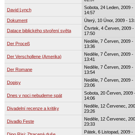
Sobota, 24 Leden, 2009 -
David Lynch
14:57
Dokument
Úterý, 10 Únor, 2009 - 13
Čtvrtek, 4 Červen, 2009 -
Datace biblického stvoření světa
17:50
Neděle, 7 Červen, 2009 -
Der Proceß
13:36
Neděle, 7 Červen, 2009 -
Der Verschollene (Amerika)
13:41
Neděle, 7 Červen, 2009 -
Der Romane
13:54
Neděle, 7 Červen, 2009 -
Dopisy
23:06
Sobota, 20 Červen, 2009 
Dnes v noci nebudeme spát
14:06
Neděle, 12 Červenec, 200
Divadelní recenze a kritiky
23:26
Neděle, 12 Červenec, 200
Divadlo Feste
23:33
Pátek, 6 Listopad, 2009 -
Dino Risi: Ztracená duše