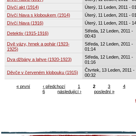
Dívčí akt (1914)
Úterý, 11 Leden, 2011 - 0
Dívčí hlava s kloboukem (1914)
Úterý, 11 Leden, 2011 - 0
Dívčí hlava (1916)
Úterý, 11 Leden, 2011 - 1
Středa, 12 Leden, 2011 -
Detektiv (1915-1916)
00:43
Dvě vázy, hrnek a pohár (1923-
Středa, 12 Leden, 2011 -
1925)
01:14
Středa, 12 Leden, 2011 -
Dva džbány a lahve (1920-1923)
01:16
Čtvrtek, 13 Leden, 2011 -
Děvče v červeném klobouku (1915)
00:32
« první
‹ předchozí
1
2
3
4
6
následující ›
poslední »