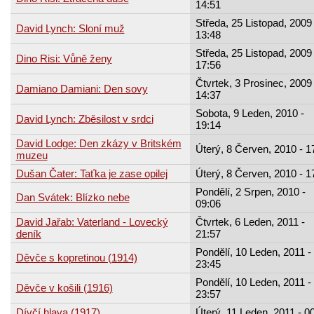
14:51
Středa, 25 Listopad, 2009 
David Lynch: Sloní muž
13:48
Středa, 25 Listopad, 2009 
Dino Risi: Vůně ženy
17:56
Čtvrtek, 3 Prosinec, 2009 
Damiano Damiani: Den sovy
14:37
Sobota, 9 Leden, 2010 -
David Lynch: Zběsilost v srdci
19:14
David Lodge: Den zkázy v Britském
Úterý, 8 Červen, 2010 - 1
muzeu
Dušan Čater: Taťka je zase opilej
Úterý, 8 Červen, 2010 - 1
Pondělí, 2 Srpen, 2010 -
Dan Svátek: Blízko nebe
09:06
David Jařab: Vaterland - Lovecký
Čtvrtek, 6 Leden, 2011 -
deník
21:57
Pondělí, 10 Leden, 2011 -
Děvče s kopretinou (1914)
23:45
Pondělí, 10 Leden, 2011 -
Děvče v košili (1916)
23:57
Dívčí hlava (1917)
Úterý, 11 Leden, 2011 - 0