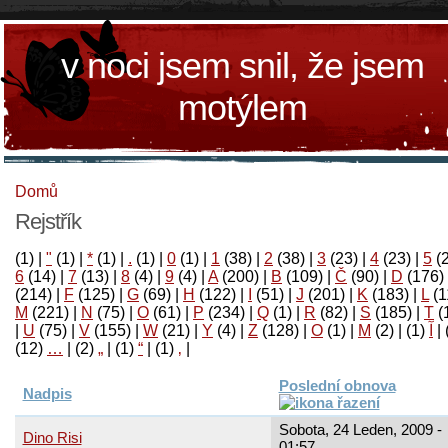
v noci jsem snil, že jsem
motýlem
Domů
Rejstřík
(1)
|
"
(1)
|
*
(1)
|
.
(1)
|
0
(1)
|
1
(38)
|
2
(38)
|
3
(23)
|
4
(23)
|
5
(
6
(14)
|
7
(13)
|
8
(4)
|
9
(4)
|
A
(200)
|
B
(109)
|
Č
(90)
|
D
(176)
(214)
|
F
(125)
|
G
(69)
|
H
(122)
|
I
(51)
|
J
(201)
|
K
(183)
|
L
(1
M
(221)
|
N
(75)
|
O
(61)
|
P
(234)
|
Q
(1)
|
R
(82)
|
S
(185)
|
T
(
|
U
(75)
|
V
(155)
|
W
(21)
|
Y
(4)
|
Z
(128)
|
Ο
(1)
|
М
(2)
|
(1)
آ
|
(12)
…
|
(2)
„
|
(1)
“
|
(1)
‚
|
Poslední obnova
Nadpis
Sobota, 24 Leden, 2009 -
Dino Risi
01:57