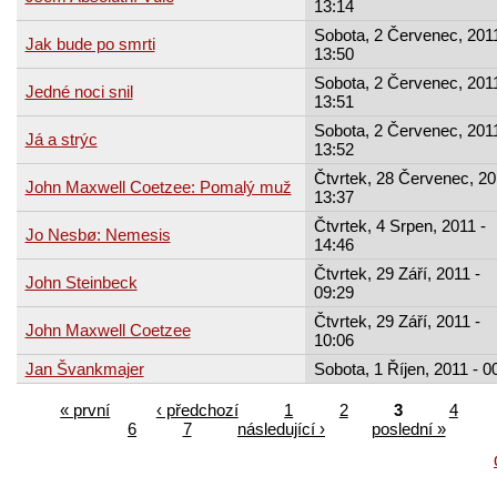
13:14
Sobota, 2 Červenec, 2011
Jak bude po smrti
13:50
Sobota, 2 Červenec, 2011
Jedné noci snil
13:51
Sobota, 2 Červenec, 2011
Já a strýc
13:52
Čtvrtek, 28 Červenec, 20
John Maxwell Coetzee: Pomalý muž
13:37
Čtvrtek, 4 Srpen, 2011 -
Jo Nesbø: Nemesis
14:46
Čtvrtek, 29 Září, 2011 -
John Steinbeck
09:29
Čtvrtek, 29 Září, 2011 -
John Maxwell Coetzee
10:06
Jan Švankmajer
Sobota, 1 Říjen, 2011 - 0
« první
‹ předchozí
1
2
3
4
6
7
následující ›
poslední »