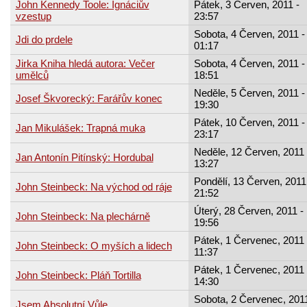
John Kennedy Toole: Ignáciův
Pátek, 3 Červen, 2011 -
vzestup
23:57
Sobota, 4 Červen, 2011 -
Jdi do prdele
01:17
Jirka Kniha hledá autora: Večer
Sobota, 4 Červen, 2011 -
umělců
18:51
Neděle, 5 Červen, 2011 -
Josef Škvorecký: Farářův konec
19:30
Pátek, 10 Červen, 2011 -
Jan Mikulášek: Trapná muka
23:17
Neděle, 12 Červen, 2011 
Jan Antonín Pitínský: Hordubal
13:27
Pondělí, 13 Červen, 2011
John Steinbeck: Na východ od ráje
21:52
Úterý, 28 Červen, 2011 -
John Steinbeck: Na plechárně
19:56
Pátek, 1 Červenec, 2011 
John Steinbeck: O myších a lidech
11:37
Pátek, 1 Červenec, 2011 
John Steinbeck: Pláň Tortilla
14:30
Sobota, 2 Červenec, 2011
Jsem Absolutní Vůle