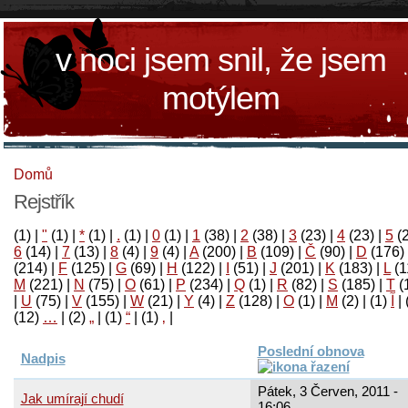
v noci jsem snil, že jsem
motýlem
Domů
Rejstřík
(1)
|
"
(1)
|
*
(1)
|
.
(1)
|
0
(1)
|
1
(38)
|
2
(38)
|
3
(23)
|
4
(23)
|
5
(
6
(14)
|
7
(13)
|
8
(4)
|
9
(4)
|
A
(200)
|
B
(109)
|
Č
(90)
|
D
(176)
(214)
|
F
(125)
|
G
(69)
|
H
(122)
|
I
(51)
|
J
(201)
|
K
(183)
|
L
(1
M
(221)
|
N
(75)
|
O
(61)
|
P
(234)
|
Q
(1)
|
R
(82)
|
S
(185)
|
T
(
|
U
(75)
|
V
(155)
|
W
(21)
|
Y
(4)
|
Z
(128)
|
Ο
(1)
|
М
(2)
|
(1)
آ
|
(12)
…
|
(2)
„
|
(1)
“
|
(1)
‚
|
Poslední obnova
Nadpis
Pátek, 3 Červen, 2011 -
Jak umírají chudí
16:06