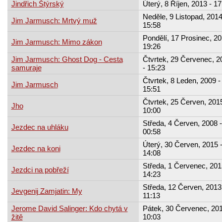
Jindřich Štýrský
Úterý, 8 Říjen, 2013 - 17
Neděle, 9 Listopad, 2014
Jim Jarmusch: Mrtvý muž
15:58
Pondělí, 17 Prosinec, 20
Jim Jarmusch: Mimo zákon
19:26
Jim Jarmusch: Ghost Dog - Cesta
Čtvrtek, 29 Červenec, 2
samuraje
- 15:23
Čtvrtek, 8 Leden, 2009 -
Jim Jarmusch
15:51
Čtvrtek, 25 Červen, 2015
Jho
10:00
Středa, 4 Červen, 2008 -
Jezdec na uhláku
00:58
Úterý, 30 Červen, 2015 
Jezdec na koni
14:08
Středa, 1 Červenec, 201
Jezdci na pobřeží
14:23
Středa, 12 Červen, 2013
Jevgenij Zamjatin: My
11:13
Jerome David Salinger: Kdo chytá v
Pátek, 30 Červenec, 201
žitě
10:03