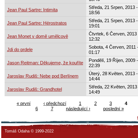
Středa, 21 Srpen, 2013 -
Jean Paul Sartre: Intimita
18:56
Středa, 21 Srpen, 2013 -
Jean Paul Sartre: Hérostratos
19:01
Čtvrtek, 6 Červen, 2013 
Jean Monet v domě umělcově
12:32
Sobota, 4 Červen, 2011 
Jdi do prdele
01:17
Pondělí, 19 Říjen, 2009 -
Jason Reitman: Děkujeme, že kouříte
22:39
Úterý, 28 Květen, 2013 -
Jaroslav Rudiš: Nebe pod Berlínem
14:44
Středa, 22 Květen, 2013 
Jaroslav Rudiš: Grandhotel
14:49
« první
‹ předchozí
1
2
3
4
6
7
následující ›
poslední »
Tomáš Odaha © 1999-2022