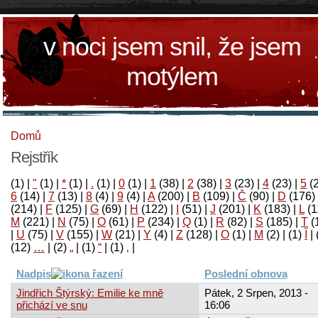
v noci jsem snil, že jsem
motýlem
Domů
Rejstřík
(1)
|
"
(1)
|
*
(1)
|
.
(1)
|
0
(1)
|
1
(38)
|
2
(38)
|
3
(23)
|
4
(23)
|
5
(
6
(14)
|
7
(13)
|
8
(4)
|
9
(4)
|
A
(200)
|
B
(109)
|
Č
(90)
|
D
(176)
(214)
|
F
(125)
|
G
(69)
|
H
(122)
|
I
(51)
|
J
(201)
|
K
(183)
|
L
(1
M
(221)
|
N
(75)
|
O
(61)
|
P
(234)
|
Q
(1)
|
R
(82)
|
S
(185)
|
T
(
|
U
(75)
|
V
(155)
|
W
(21)
|
Y
(4)
|
Z
(128)
|
Ο
(1)
|
М
(2)
|
(1)
آ
|
(12)
…
|
(2)
„
|
(1)
“
|
(1)
‚
|
Nadpis
Poslední obnova
Jindřich Štýrský: Emilie ke mně
Pátek, 2 Srpen, 2013 -
přichází ve snu
16:06