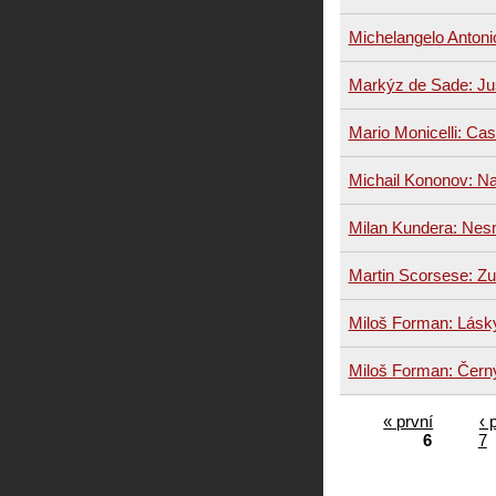
Michelangelo Antonio
Markýz de Sade: Justi
Mario Monicelli: Ca
Michail Kononov: N
Milan Kundera: Nes
Martin Scorsese: Zu
Miloš Forman: Lásky
Miloš Forman: Čern
« první
‹ 
6
7