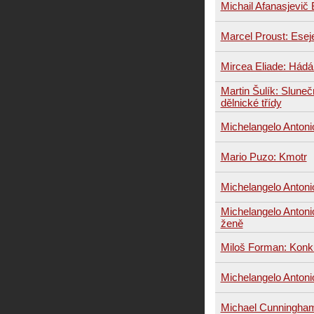
Michail Afanasjevič
Marcel Proust: Esej
Mircea Eliade: Hád
Martin Šulík: Sluneč
dělnické třídy
Michelangelo Antoni
Mario Puzo: Kmotr
Michelangelo Antoni
Michelangelo Antonio
ženě
Miloš Forman: Konk
Michelangelo Antonio
Michael Cunningham