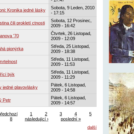
Sobota, 9 Leden, 2010
ni: Kronika jedné lásky
- 17:15
Sobota, 12 Prosinec,
na čili prokletí ctnosti
2009 - 16:42
Čtvrtek, 26 Listopad,
sanova '70
2009 - 12:09
Středa, 25 Listopad,
ahá pionýrka
2009 - 18:38
Středa, 11 Listopad,
mrtelnost
2009 - 11:53
Středa, 11 Listopad,
řící býk
2009 - 11:29
Pátek, 6 Listopad,
 jedné plavovlásky
2009 - 14:58
Pátek, 6 Listopad,
ý Petr
2009 - 14:57
předchozí
1
2
3
4
5
8
následující ›
poslední »
další