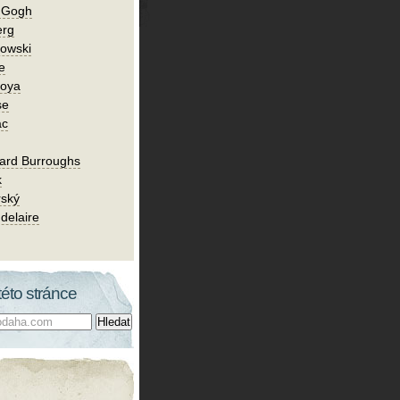
n Gogh
erg
owski
e
Goya
se
ac
ard Burroughs
k
rský
delaire
této stránce