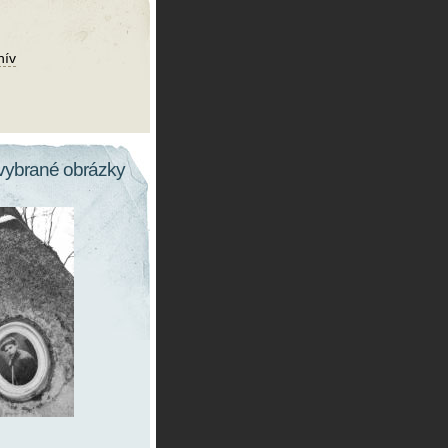
hív
vybrané obrázky