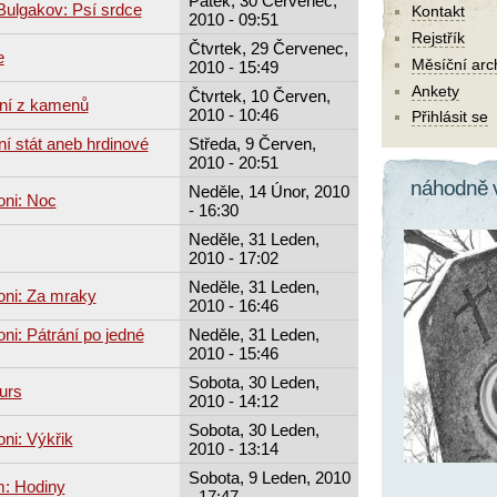
Pátek, 30 Červenec,
 Bulgakov: Psí srdce
Kontakt
2010 - 09:51
Rejstřík
Čtvrtek, 29 Červenec,
e
Měsíční arc
2010 - 15:49
Ankety
Čtvrtek, 10 Červen,
ání z kamenů
2010 - 10:46
Přihlásit se
ní stát aneb hrdinové
Středa, 9 Červen,
2010 - 20:51
náhodně 
Neděle, 14 Únor, 2010
oni: Noc
- 16:30
Neděle, 31 Leden,
2010 - 17:02
Neděle, 31 Leden,
oni: Za mraky
2010 - 16:46
ni: Pátrání po jedné
Neděle, 31 Leden,
2010 - 15:46
Sobota, 30 Leden,
urs
2010 - 14:12
Sobota, 30 Leden,
ni: Výkřik
2010 - 13:14
Sobota, 9 Leden, 2010
: Hodiny
- 17:47