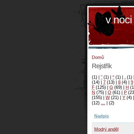
v noci
Domů
Rejstřík
(1)
|
"
(1)
|
*
(1)
|
.
(1)
(14)
|
7
(13)
|
8
(4)
|
9
F
(125)
|
G
(69)
|
H
(1
N
(75)
|
O
(61)
|
P
(2
(155)
|
W
(21)
|
Y
(4)
(12)
…
|
(2)
Nadpis
Modrý anděl