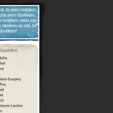
nil, že jsem motýlem,
 zda jsem člověkem,
 je motýlem, nebo zda
, kterému se zdá, že
 člověkem“
účastnění
daha
bal
íma
Saint-Exupéry
 Poe
ell
et
ch
ulouse-Lautrec
in