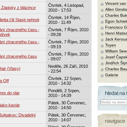
Vincent va
Čtvrtek, 4 Listopad,
Zápisky z blázince
Allen Ginsb
2010 - 17:53
Charles Buk
Čtvrtek, 14 Říjen,
tta čili Slasti neřesti
Egon Schiel
2010 - 11:49
Francisco 
ání ztraceného času -
Čtvrtek, 7 Říjen, 2010
Henri Matis
 dívek
- 09:28
Jack Kerou
ání ztraceného času -
Čtvrtek, 7 Říjen, 2010
Toyen
- 09:19
William Sew
Čtvrtek, 7 Říjen, 2010
ání ztraceného času
Josef Čape
- 09:07
Jindřich Štý
Neděle, 26 Září, 2010
air (Vlasy)
Charles Bau
- 22:54
Galerie
Čtvrtek, 12 Srpen,
g Off
2010 - 14:32
Pondělí, 2 Srpen,
hledat na 
es do ráje
2010 - 14:39
Co hledat:
Pátek, 30 Červenec,
jako kaviár
2010 - 14:50
Bulgakov: Divadelní
Pátek, 30 Červenec,
2010 - 14:07
navigace