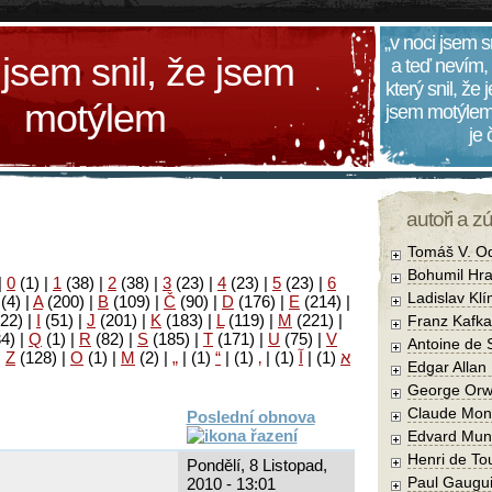
„v noci jsem s
 jsem snil, že jsem
a teď nevím,
který snil, že
motýlem
jsem motýlem
je
autoři a z
Tomáš V. O
Bohumil Hra
|
0
(1)
|
1
(38)
|
2
(38)
|
3
(23)
|
4
(23)
|
5
(23)
|
6
Ladislav Kl
(4)
|
A
(200)
|
B
(109)
|
Č
(90)
|
D
(176)
|
E
(214)
|
22)
|
I
(51)
|
J
(201)
|
K
(183)
|
L
(119)
|
M
(221)
|
Franz Kafka
34)
|
Q
(1)
|
R
(82)
|
S
(185)
|
T
(171)
|
U
(75)
|
V
Antoine de 
|
Z
(128)
|
Ο
(1)
|
М
(2)
|
„
|
(1)
“
|
(1)
‚
|
(1)
آ
|
(1)
א
Edgar Allan
George Orw
Claude Mon
Poslední obnova
Edvard Mun
Henri de To
Pondělí, 8 Listopad,
Paul Gaugu
2010 - 13:01