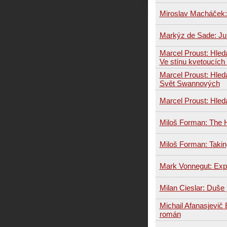
Miroslav Macháček: 
Markýz de Sade: Julie
Marcel Proust: Hled
Ve stínu kvetoucích
Marcel Proust: Hled
Svět Swannových
Marcel Proust: Hled
Miloš Forman: The H
Miloš Forman: Takin
Mark Vonnegut: Expr
Milan Cieslar: Duše 
Michail Afanasjevič 
román