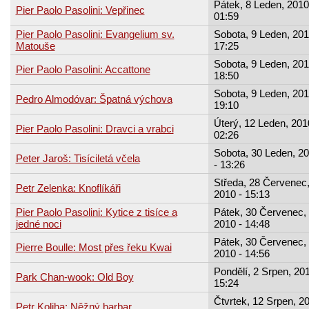
Pátek, 8 Leden, 2010
Pier Paolo Pasolini: Vepřinec
01:59
Pier Paolo Pasolini: Evangelium sv.
Sobota, 9 Leden, 201
Matouše
17:25
Sobota, 9 Leden, 201
Pier Paolo Pasolini: Accattone
18:50
Sobota, 9 Leden, 201
Pedro Almodóvar: Špatná výchova
19:10
Úterý, 12 Leden, 201
Pier Paolo Pasolini: Dravci a vrabci
02:26
Sobota, 30 Leden, 2
Peter Jaroš: Tisíciletá včela
- 13:26
Středa, 28 Červenec
Petr Zelenka: Knoflíkáři
2010 - 15:13
Pier Paolo Pasolini: Kytice z tisíce a
Pátek, 30 Červenec,
jedné noci
2010 - 14:48
Pátek, 30 Červenec,
Pierre Boulle: Most přes řeku Kwai
2010 - 14:56
Pondělí, 2 Srpen, 201
Park Chan-wook: Old Boy
15:24
Čtvrtek, 12 Srpen, 2
Petr Koliha: Něžný barbar