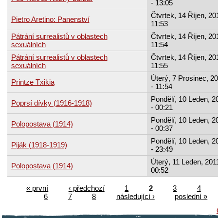
- 13:05
Čtvrtek, 14 Říjen, 20
Pietro Aretino: Panenství
11:53
Pátrání surrealistů v oblastech
Čtvrtek, 14 Říjen, 20
sexuálních
11:54
Pátrání surrealistů v oblastech
Čtvrtek, 14 Říjen, 20
sexuálních
11:55
Úterý, 7 Prosinec, 2
Printze Txikia
- 11:54
Pondělí, 10 Leden, 2
Poprsí dívky (1916-1918)
- 00:21
Pondělí, 10 Leden, 2
Polopostava (1914)
- 00:37
Pondělí, 10 Leden, 2
Piják (1918-1919)
- 23:49
Úterý, 11 Leden, 2011
Polopostava (1914)
00:52
« první
‹ předchozí
1
2
3
4
6
7
8
následující ›
poslední »