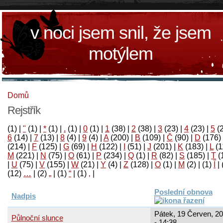
v noci jsem snil, že jsem
motýlem
Domů
Rejstřík
(1)
|
"
(1)
|
*
(1)
|
.
(1)
|
0
(1)
|
1
(38)
|
2
(38)
|
3
(23)
|
4
(23)
|
5
(
6
(14)
|
7
(13)
|
8
(4)
|
9
(4)
|
A
(200)
|
B
(109)
|
Č
(90)
|
D
(176)
(214)
|
F
(125)
|
G
(69)
|
H
(122)
|
I
(51)
|
J
(201)
|
K
(183)
|
L
(1
M
(221)
|
N
(75)
|
O
(61)
|
P
(234)
|
Q
(1)
|
R
(82)
|
S
(185)
|
T
(
|
U
(75)
|
V
(155)
|
W
(21)
|
Y
(4)
|
Z
(128)
|
Ο
(1)
|
М
(2)
|
(1)
آ
|
(12)
…
|
(2)
„
|
(1)
“
|
(1)
‚
|
Poslední obnova
Nadpis
Pátek, 19 Červen, 2
Půlnoční slunce
- 14:38