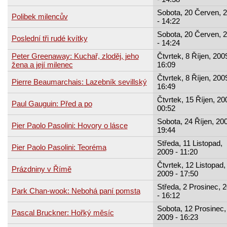
Sobota, 20 Červen, 
Polibek milencův
- 14:22
Sobota, 20 Červen, 
Poslední tři rudé kvítky
- 14:24
Peter Greenaway: Kuchař, zloděj, jeho
Čtvrtek, 8 Říjen, 2009
žena a její milenec
16:09
Čtvrtek, 8 Říjen, 2009
Pierre Beaumarchais: Lazebník sevillský
16:49
Čtvrtek, 15 Říjen, 20
Paul Gauguin: Před a po
00:52
Sobota, 24 Říjen, 200
Pier Paolo Pasolini: Hovory o lásce
19:44
Středa, 11 Listopad,
Pier Paolo Pasolini: Teoréma
2009 - 11:20
Čtvrtek, 12 Listopad,
Prázdniny v Římě
2009 - 17:50
Středa, 2 Prosinec, 
Park Chan-wook: Nebohá paní pomsta
- 16:12
Sobota, 12 Prosinec,
Pascal Bruckner: Hořký měsíc
2009 - 16:23