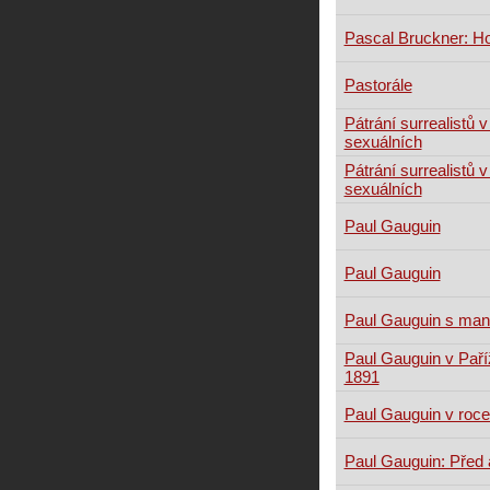
Pascal Bruckner: H
Pastorále
Pátrání surrealistů 
sexuálních
Pátrání surrealistů 
sexuálních
Paul Gauguin
Paul Gauguin
Paul Gauguin s man
Paul Gauguin v Paří
1891
Paul Gauguin v roc
Paul Gauguin: Před 