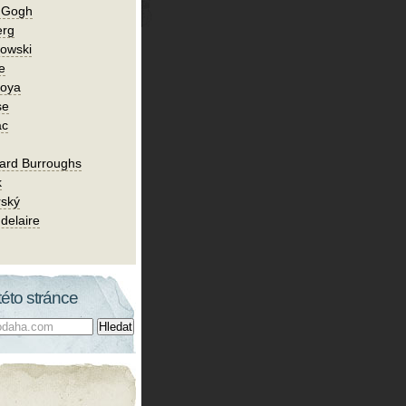
n Gogh
erg
owski
e
Goya
se
ac
ard Burroughs
k
rský
delaire
této stránce