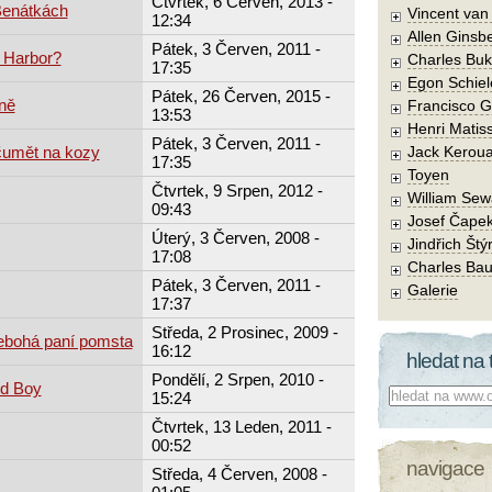
Čtvrtek, 6 Červen, 2013 -
Benátkách
Vincent va
12:34
Allen Ginsb
Pátek, 3 Červen, 2011 -
 Harbor?
Charles Buk
17:35
Egon Schiel
Pátek, 26 Červen, 2015 -
ně
Francisco 
13:53
Henri Matis
Pátek, 3 Červen, 2011 -
čumět na kozy
Jack Kerou
17:35
Toyen
Čtvrtek, 9 Srpen, 2012 -
William Sew
09:43
Josef Čape
Úterý, 3 Červen, 2008 -
Jindřich Štý
17:08
Charles Bau
Pátek, 3 Červen, 2011 -
Galerie
17:37
Středa, 2 Prosinec, 2009 -
ebohá paní pomsta
16:12
hledat na 
Pondělí, 2 Srpen, 2010 -
ld Boy
Co hledat:
15:24
Čtvrtek, 13 Leden, 2011 -
00:52
navigace
Středa, 4 Červen, 2008 -