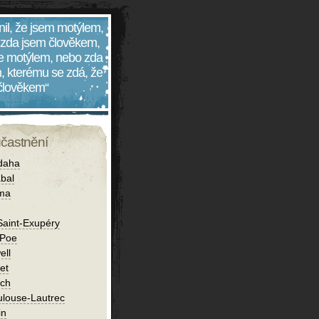
nil, že jsem motýlem,
 zda jsem člověkem,
 je motýlem, nebo zda
, kterému se zdá, že
 člověkem“
účastnění
daha
bal
íma
Saint-Exupéry
 Poe
ell
et
ch
ulouse-Lautrec
in