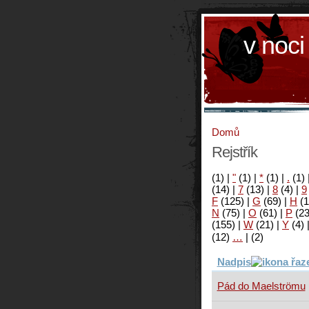
v noci
Domů
Rejstřík
(1)
|
"
(1)
|
*
(1)
|
.
(1)
(14)
|
7
(13)
|
8
(4)
|
9
F
(125)
|
G
(69)
|
H
(1
N
(75)
|
O
(61)
|
P
(2
(155)
|
W
(21)
|
Y
(4)
(12)
…
|
(2)
Nadpis
Pád do Maelströmu