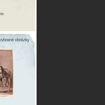
hív
vybrané obrázky