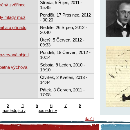
Středa, 5 Říjen, 2011 -
ěný zvěřinec
15:45
Pondělí, 17 Prosinec, 2012
dý mladý muž
- 00:20
niha o případu
Neděle, 26 Srpen, 2012 -
20:40
Úterý, 5 Červen, 2012 -
09:33
Pondělí, 18 Červen, 2012 -
ozervaná objetí
10:14
Sobota, 9 Leden, 2010 -
patná výchova
19:10
Čtvrtek, 2 Květen, 2013 -
14:44
Pátek, 3 Červen, 2011 -
17:08
3
4
5
6
7
8
následující ›
poslední »
další