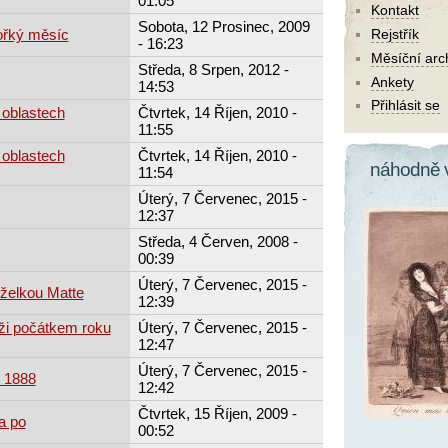
01:05
Kontakt
Sobota, 12 Prosinec, 2009
ořký měsíc
Rejstřík
- 16:23
Měsíční arc
Středa, 8 Srpen, 2012 -
Ankety
14:53
Přihlásit se
v oblastech
Čtvrtek, 14 Říjen, 2010 -
11:55
v oblastech
Čtvrtek, 14 Říjen, 2010 -
náhodně 
11:54
Úterý, 7 Červenec, 2015 -
12:37
Středa, 4 Červen, 2008 -
00:39
Úterý, 7 Červenec, 2015 -
želkou Matte
12:39
ži počátkem roku
Úterý, 7 Červenec, 2015 -
12:47
Úterý, 7 Červenec, 2015 -
e 1888
12:42
Čtvrtek, 15 Říjen, 2009 -
a po
00:52