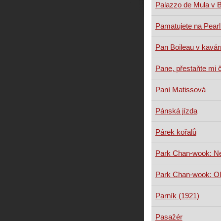
Palazzo de Mula v 
Pamatujete na Pearl
Pan Boileau v kavár
Pane, přestaňte mi 
Paní Matissová
Pánská jízda
Párek kořalů
Park Chan-wook: N
Park Chan-wook: O
Parník (1921)
Pasažér