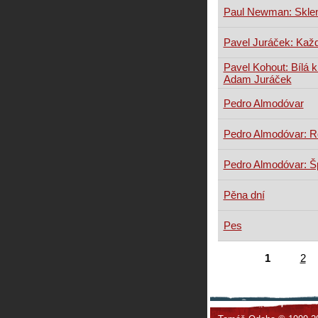
Paul Newman: Sklen
Pavel Juráček: Kaž
Pavel Kohout: Bílá k
Adam Juráček
Pedro Almodóvar
Pedro Almodóvar: R
Pedro Almodóvar: Š
Pěna dní
Pes
1
2