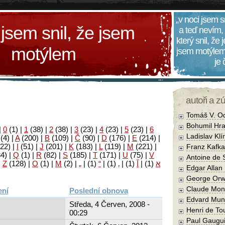
„v noci jsem s
 jsem snil, že jsem
a teď nevím,
který snil, že
motýlem
jsem motýlem
je
autoři a z
Tomáš V. O
Bohumil Hra
|
0
(1)
|
1
(38)
|
2
(38)
|
3
(23)
|
4
(23)
|
5
(23)
|
6
Ladislav Kl
(4)
|
A
(200)
|
B
(109)
|
Č
(90)
|
D
(176)
|
E
(214)
|
22)
|
I
(51)
|
J
(201)
|
K
(183)
|
L
(119)
|
M
(221)
|
Franz Kafka
34)
|
Q
(1)
|
R
(82)
|
S
(185)
|
T
(171)
|
U
(75)
|
V
Antoine de 
|
Z
(128)
|
Ο
(1)
|
М
(2)
|
„
|
(1)
“
|
(1)
‚
|
(1)
آ
|
(1)
א
Edgar Allan
George Orw
Claude Mon
Poslední obnova
Edvard Mun
Středa, 4 Červen, 2008 -
Henri de To
00:29
Paul Gaugu