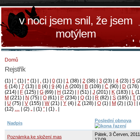
v noci jsem snil, že jsem
motýlem
Domů
Rejstřík
(1)
|
"
(1)
|
*
(1)
|
.
(1)
|
0
(1)
|
1
(38)
|
2
(38)
|
3
(23)
|
4
(23)
|
5
(
6
(14)
|
7
(13)
|
8
(4)
|
9
(4)
|
A
(200)
|
B
(109)
|
Č
(90)
|
D
(176)
(214)
|
F
(125)
|
G
(69)
|
H
(122)
|
I
(51)
|
J
(201)
|
K
(183)
|
L
(1
M
(221)
|
N
(75)
|
O
(61)
|
P
(234)
|
Q
(1)
|
R
(82)
|
S
(185)
|
T
(
|
U
(75)
|
V
(155)
|
W
(21)
|
Y
(4)
|
Z
(128)
|
Ο
(1)
|
М
(2)
|
(1)
آ
|
(12)
…
|
(2)
„
|
(1)
“
|
(1)
‚
|
Poslední obnova
Nadpis
Pátek, 3 Červen, 2011
Poznámka ke složení mas
17:09