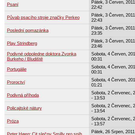
Pátek, 3 Červen, 2011
Psaní
22:42
Pátek, 3 Červen, 2011
Půvab psacího stroje značky Perkeo
22:43
Pátek, 3 Červen, 2011
Poslední pomazánka
23:35
Pátek, 3 Červen, 2011
Play Strindberg
23:46
Podivné odpoledne doktora Zvonka
Sobota, 4 Červen, 201
Burkeho / Bludiště
00:31
Sobota, 4 Červen, 201
Portugálie
00:31
Sobota, 4 Červen, 201
Proroctví
01:21
Sobota, 2 Červenec, 
Podivná příhoda
- 13:53
Sobota, 2 Červenec, 
Policajtské nátury
- 13:54
Sobota, 2 Červenec, 
Próza
- 13:57
Pátek, 26 Srpen, 2011
Peter Høeg: Cit slečny Smilly pro sníh