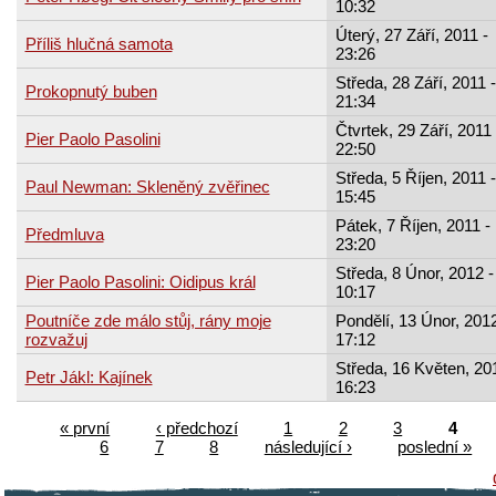
10:32
Úterý, 27 Září, 2011 -
Příliš hlučná samota
23:26
Středa, 28 Září, 2011 -
Prokopnutý buben
21:34
Čtvrtek, 29 Září, 2011 
Pier Paolo Pasolini
22:50
Středa, 5 Říjen, 2011 -
Paul Newman: Skleněný zvěřinec
15:45
Pátek, 7 Říjen, 2011 -
Předmluva
23:20
Středa, 8 Únor, 2012 -
Pier Paolo Pasolini: Oidipus král
10:17
Poutníče zde málo stůj, rány moje
Pondělí, 13 Únor, 2012
rozvažuj
17:12
Středa, 16 Květen, 20
Petr Jákl: Kajínek
16:23
« první
‹ předchozí
1
2
3
4
6
7
8
následující ›
poslední »