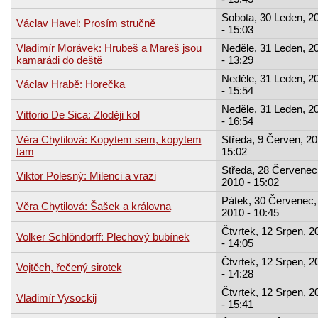
Sobota, 30 Leden, 2
Václav Havel: Prosím stručně
- 15:03
Vladimír Morávek: Hrubeš a Mareš jsou
Neděle, 31 Leden, 2
kamarádi do deště
- 13:29
Neděle, 31 Leden, 2
Václav Hrabě: Horečka
- 15:54
Neděle, 31 Leden, 2
Vittorio De Sica: Zloději kol
- 16:54
Věra Chytilová: Kopytem sem, kopytem
Středa, 9 Červen, 20
tam
15:02
Středa, 28 Červenec
Viktor Polesný: Milenci a vrazi
2010 - 15:02
Pátek, 30 Červenec,
Věra Chytilová: Šašek a královna
2010 - 10:45
Čtvrtek, 12 Srpen, 2
Volker Schlöndorff: Plechový bubínek
- 14:05
Čtvrtek, 12 Srpen, 2
Vojtěch, řečený sirotek
- 14:28
Čtvrtek, 12 Srpen, 2
Vladimír Vysockij
- 15:41