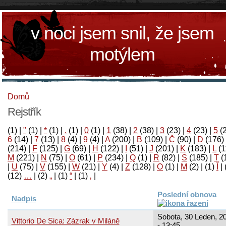
v noci jsem snil, že jsem
motýlem
Domů
Rejstřík
(1)
|
"
(1)
|
*
(1)
|
.
(1)
|
0
(1)
|
1
(38)
|
2
(38)
|
3
(23)
|
4
(23)
|
5
(
6
(14)
|
7
(13)
|
8
(4)
|
9
(4)
|
A
(200)
|
B
(109)
|
Č
(90)
|
D
(176)
(214)
|
F
(125)
|
G
(69)
|
H
(122)
|
I
(51)
|
J
(201)
|
K
(183)
|
L
(1
M
(221)
|
N
(75)
|
O
(61)
|
P
(234)
|
Q
(1)
|
R
(82)
|
S
(185)
|
T
(
|
U
(75)
|
V
(155)
|
W
(21)
|
Y
(4)
|
Z
(128)
|
Ο
(1)
|
М
(2)
|
(1)
آ
|
(12)
…
|
(2)
„
|
(1)
“
|
(1)
‚
|
Poslední obnova
Nadpis
Sobota, 30 Leden, 2
Vittorio De Sica: Zázrak v Miláně
- 13:45