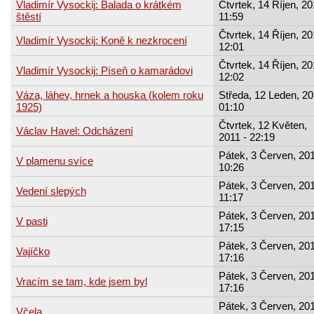
Vladimír Vysockij: Balada o krátkém
Čtvrtek, 14 Říjen, 20
štěstí
11:59
Čtvrtek, 14 Říjen, 20
Vladimír Vysockij: Koně k nezkrocení
12:01
Čtvrtek, 14 Říjen, 20
Vladimír Vysockij: Píseň o kamarádovi
12:02
Váza, láhev, hrnek a houska (kolem roku
Středa, 12 Leden, 20
1925)
01:10
Čtvrtek, 12 Květen,
Václav Havel: Odcházení
2011 - 22:19
Pátek, 3 Červen, 201
V plamenu svíce
10:26
Pátek, 3 Červen, 201
Vedení slepých
11:17
Pátek, 3 Červen, 201
V pasti
17:15
Pátek, 3 Červen, 201
Vajíčko
17:16
Pátek, 3 Červen, 201
Vracím se tam, kde jsem byl
17:16
Pátek, 3 Červen, 201
Včela