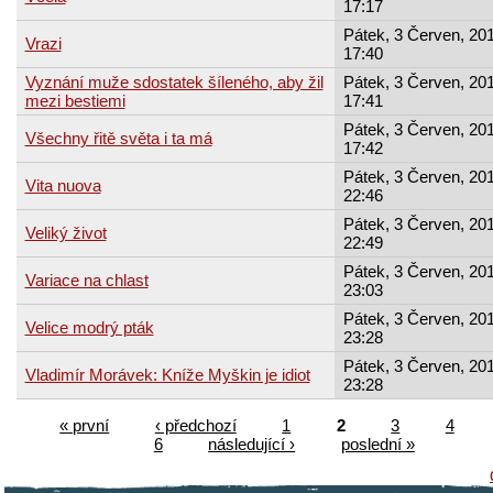
17:17
Pátek, 3 Červen, 201
Vrazi
17:40
Vyznání muže sdostatek šíleného, aby žil
Pátek, 3 Červen, 201
mezi bestiemi
17:41
Pátek, 3 Červen, 201
Všechny řitě světa i ta má
17:42
Pátek, 3 Červen, 201
Vita nuova
22:46
Pátek, 3 Červen, 201
Veliký život
22:49
Pátek, 3 Červen, 201
Variace na chlast
23:03
Pátek, 3 Červen, 201
Velice modrý pták
23:28
Pátek, 3 Červen, 201
Vladimír Morávek: Kníže Myškin je idiot
23:28
« první
‹ předchozí
1
2
3
4
6
následující ›
poslední »