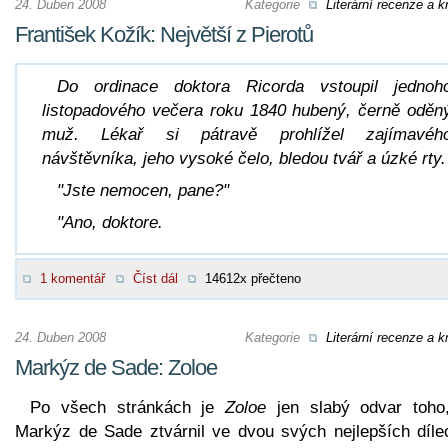
24. Duben 2008
Kategorie
Literární recenze a kr
František Kožík: Největší z Pierotů
Do ordinace doktora Ricorda vstoupil jednoh
listopadového večera roku 1840 hubený, černě oděn
muž. Lékař si pátravě prohlížel zajímavéh
návštěvníka, jeho vysoké čelo, bledou tvář a úzké rty.
"Jste nemocen, pane?"
"Ano, doktore.
1 komentář
Číst dál
14612x přečteno
24. Duben 2008
Kategorie
Literární recenze a kr
Markýz de Sade: Zoloe
Po všech stránkách je
Zoloe
jen slabý odvar toho
Markýz de Sade ztvárnil ve dvou svých nejlepších díle