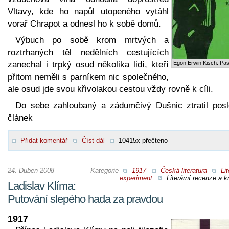
Vltavy, kde ho napůl utopeného vytáhl
vorař Chrapot a odnesl ho k sobě domů.
Výbuch po sobě krom mrtvých a
roztrhaných těl nedělních cestujících
zanechal i trpký osud několika lidí, kteří
Egon Erwin Kisch: Pa
přitom neměli s parníkem nic společného,
ale osud jde svou křivolakou cestou vždy rovně k cíli.
Do sebe zahloubaný a zádumčivý Dušnic ztratil posl
článek
Přidat komentář
Číst dál
10415x přečteno
24. Duben 2008
Kategorie
1917
Česká literatura
Lit
experiment
Literární recenze a kr
Ladislav Klíma:
Putování slepého hada za pravdou
1917