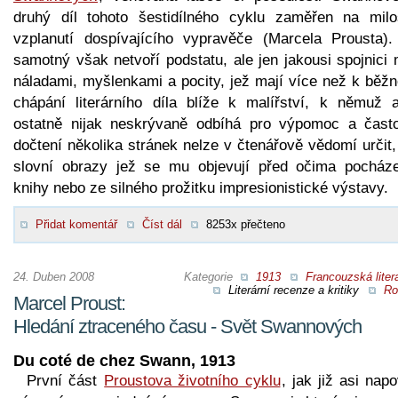
druhý díl tohoto šestidílného cyklu zaměřen na milo
vzplanutí dospívajícího vypravěče (Marcela Prousta).
samotný však netvoří podstatu, ale jen jakousi spojnici
náladami, myšlenkami a pocity, jež mají více než k běž
chápání literárního díla blíže k malířství, k němuž a
ostatně nijak neskrývaně odbíhá pro výpomoc a čast
dočtení několika stránek nelze v čtenářově vědomí určit
slovní obrazy jež se mu objevují před očima pocháze
knihy nebo ze silného prožitku impresionistické výstavy.
Přidat komentář
Číst dál
8253x přečteno
24. Duben 2008
Kategorie
1913
Francouzská liter
Literární recenze a kritiky
Ro
Marcel Proust:
Hledání ztraceného času - Svět Swannových
Du coté de chez Swann, 1913
První část
Proustova životního cyklu
, jak již asi nap