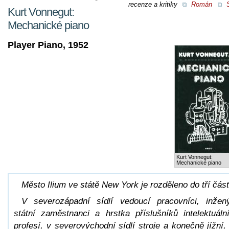
recenze a kritiky
Román
S
Kurt Vonnegut:
Mechanické piano
Player Piano, 1952
Kurt Vonnegut:
Mechanické piano
Město Ilium ve státě New York je rozděleno do tří část
V severozápadní sídlí vedoucí pracovníci, inžený
státní zaměstnanci a hrstka příslušníků intelektuáln
profesí, v severovýchodní sídlí stroje a konečně jížní,