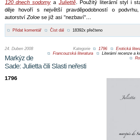
120 dnech sodomy
a
Juliettě
. Použitý literární styl i s
děje hovoří s největší pravděpodobností o podvrhu,
autorství
Zoloe
se již asi "nezbaví"…
Přidat komentář
Číst dál
18392x přečteno
24. Duben 2008
Kategorie
1796
Erotická liter
Francouzská literatura
Literární recenze a kr
Markýz de
Ro
Sade: Julietta čili Slasti neřesti
1796