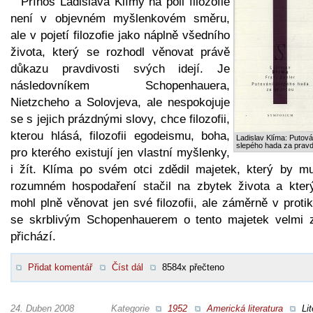
Přínos Ladislava Klímy na poli filozofie
není v objevném myšlenkovém směru,
ale v pojetí filozofie jako náplně všedního
života, který se rozhodl věnovat právě
důkazu pravdivosti svých idejí. Je
následovníkem Schopenhauera,
Nietzcheho a Solovjeva, ale nespokojuje
se s jejich prázdnými slovy, chce filozofii,
kterou hlásá, filozofii egodeismu, boha,
Ladislav Klíma: Putová
slepého hada za prav
pro kterého existují jen vlastní myšlenky,
i žít. Klíma po svém otci zdědil majetek, který by mu
rozumném hospodaření stačil na zbytek života a kter
mohl plně věnovat jen své filozofii, ale záměrně v proti
se skrblivým Schopenhauerem o tento majetek velmi 
přichází.
Přidat komentář
Číst dál
8584x přečteno
24. Duben 2008
Kategorie
1952
Americká literatura
Lit