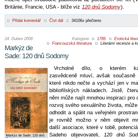
Británie, Francie, USA - blíže viz
120 dnů Sodomy
).
Přidat komentář
Číst dál
34106x přečteno
24. Duben 2008
Kategorie
1785
Erotická liter
Francouzská literatura
Literární recenze a kr
Markýz de
Sade: 120 dnů Sodomy
Vrcholné dílo, o kterém ka
zasvědceně mluví, avšak současně d
které nikdo nečte a vychází jen v ma
bibliofilských nákladech. Jistě, čten
něm může najít mnohou inspiraci pro d
rozvoj svého sexuálního života, může 
odhodit a spálit na veřejném prostran
je rovněž možno v něm objevit m
další asociace, které v tobě, potenci
Sadeho objevovateli,
120 dnů So
Markýz de Sade: 120 dnů