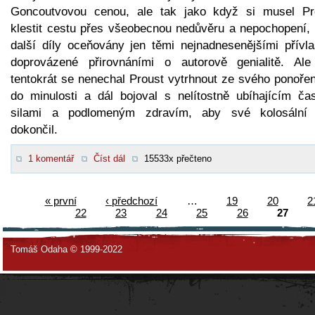
Goncoutvovou cenou, ale tak jako když si musel Pr
klestit cestu přes všeobecnou nedůvěru a nepochopení, 
další díly oceňovány jen těmi nejnadnesenějšími přívla
doprovázené přirovnáními o autorově genialitě. Ale
tentokrát se nenechal Proust vytrhnout ze svého ponořen
do minulosti a dál bojoval s nelítostně ubíhajícím ča
silami a podlomeným zdravím, aby své kolosální 
dokončil.
1 komentář
Číst dál
15533x přečteno
« první
‹ předchozí
…
19
20
2
22
23
24
25
26
27
Tomáš Odaha © 1999-2022