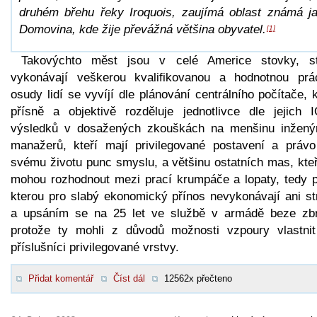
druhém břehu řeky Iroquois, zaujímá oblast známá j
Domovina, kde žije převážná většina obyvatel.
[1]
Takovýchto měst jsou v celé Americe stovky, st
vykonávají veškerou kvalifikovanou a hodnotnou prá
osudy lidí se vyvíjí dle plánování centrálního počítače, 
přísně a objektivě rozděluje jednotlivce dle jejich 
výsledků v dosažených zkouškách na menšinu inžený
manažerů, kteří mají privilegované postavení a právo
svému životu punc smyslu, a většinu ostatních mas, kteř
mohou rozhodnout mezi prací krumpáče a lopaty, tedy p
kterou pro slabý ekonomický přínos nevykonávají ani str
a upsáním se na 25 let ve službě v armádě beze zbr
protože ty mohli z důvodů možnosti vzpoury vlastnit
příslušníci privilegované vrstvy.
Přidat komentář
Číst dál
12562x přečteno