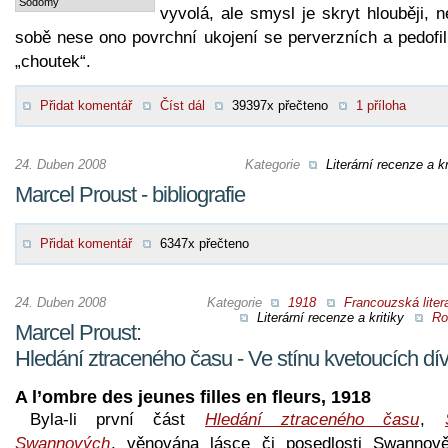
Sodomy
vyvolá, ale smysl je skryt hlouběji, 
sobě nese ono povrchní ukojení se perverzních a pedofil
„choutek“.
Přidat komentář
Číst dál
39397x přečteno
1 příloha
24. Duben 2008
Kategorie
Literární recenze a kr
Marcel Proust - bibliografie
Přidat komentář
6347x přečteno
24. Duben 2008
Kategorie
1918
Francouzská liter
Literární recenze a kritiky
Ro
Marcel Proust:
Hledání ztraceného času - Ve stínu kvetoucích dí
A l’ombre des jeunes filles en fleurs, 1918
Byla-li první část
Hledání ztraceného času
,
Swannových
, věnována lásce či posedlosti Swannově