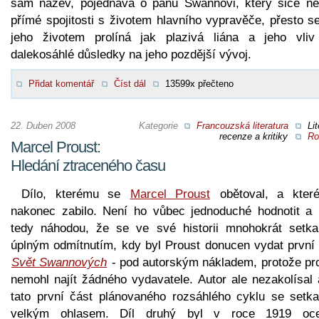
sám název, pojednává o panu Swannovi, který sice ne
přímé spojitosti s životem hlavního vypravěče, přesto s
jeho životem prolíná jak plazivá liána a jeho vli
dalekosáhlé důsledky na jeho pozdější vývoj.
Přidat komentář
Číst dál
13599x přečteno
22. Duben 2008
Kategorie
Francouzská literatura
Lit
recenze a kritiky
Ro
Marcel Proust:
Hledání ztraceného času
Dílo, kterému se
Marcel Proust
obětoval, a kter
nakonec zabilo. Není ho vůbec jednoduché hodnotit a 
tedy náhodou, že se ve své historii mnohokrát setka
úplným odmítnutím, kdy byl Proust donucen vydat první d
Svět Swannových
- pod autorským nákladem, protože pro
nemohl najít žádného vydavatele. Autor ale nezakolísal 
tato první část plánovaného rozsáhlého cyklu se setka
velkým ohlasem. Díl druhý byl v roce 1919 oc