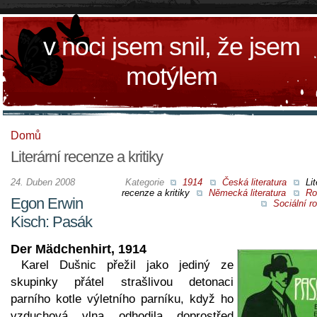
v noci jsem snil, že jsem
motýlem
Domů
Literární recenze a kritiky
24. Duben 2008
Kategorie
1914
Česká literatura
Lit
recenze a kritiky
Německá literatura
Ro
Egon Erwin
Sociální r
Kisch: Pasák
Der Mädchenhirt, 1914
Karel Dušnic přežil jako jediný ze
skupinky přátel strašlivou detonaci
parního kotle výletního parníku, když ho
vzduchová vlna odhodila doprostřed