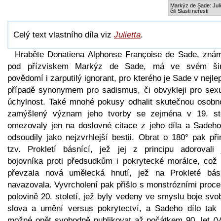
Markýz de Sade: Juli
čili Slasti neřesti
Celý text vlastního díla viz
Julietta
.
Hraběte Donatiena Alphonse Françoise de Sade, zná
pod přízviskem Markýz de Sade, má ve svém ši
povědomí i zarputilý ignorant, pro kterého je Sade v nejl
případě synonymem pro sadismus, či obvykleji pro sexu
úchylnost. Také mnohé pokusy odhalit skutečnou osobno
zamýšlený význam jeho tvorby se zejména v 19. sto
omezovaly jen na doslovné citace z jeho díla a Sadeho
odsoudily jako nejzvrhlejší bestii. Obrat o 180° pak při
tzv. Prokletí básnící, jež jej z principu adorovali 
bojovníka proti předsudkům i pokrytecké morálce, což 
převzala nová umělecká hnutí, jež na Prokleté bás
navazovala. Vyvrcholení pak přišlo s monstrózními proce
polovině 20. století, jež byly vedeny ve smyslu boje sv
slova a umění versus pokrytectví, a Sadeho dílo tak 
možné opět svobodně publikovat až počátkem 90. let (V