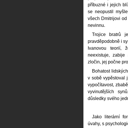
příbuzné i jejich b
se neopustil myšle
všech Dmitrijovi od
nevinnu.
Trojice bratrů 
pravděpodobně i syn
Ivanovou teorií,
neexistuje, zabij
zločin, jej počne p
Bohatost lidských
v sobě vypěstoval j
vypočítavost, zbaběl
vyvinutějších syn
důsledky svého jed
Jako literární f
úvahy, s psycholog