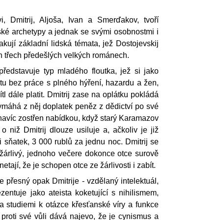
i, Dmitrij, Aljoša, Ivan a Smerďakov, tvoří
ské archetypy a jednak se svými osobnostmi i
akují základní lidská témata, jež Dostojevskij
ch třech předešlých velkých románech.
 představuje typ mladého floutka, jež si jako
otu bez práce s plného hýření, hazardu a žen,
tl dále platit. Dmitrij zase na oplátku pokládá
ymáhá z něj doplatek peněz z dědictví po své
navíc zostřen nabídkou, když starý Karamazov
 niž Dmitrij dlouze usiluje a, ačkoliv je již
i sňatek, 3 000 rublů za jednu noc. Dmitrij se
 žárlivý, jednoho večere dokonce otce surově
netají, že je schopen otce ze žárlivosti i zabít.
je přesný opak Dmitrije - vzdělaný intelektuál,
entuje jako ateista koketující s nihilismem,
ka studiemi k otázce křesťanské víry a funkce
proti své vůli dává najevo, že je cynismus a