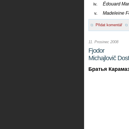
Édouard Ma
Madeleine F
Přidat komentář
11. Prosinec 2008
Fjodor
Michajlovič Dost
Братья Карамаз