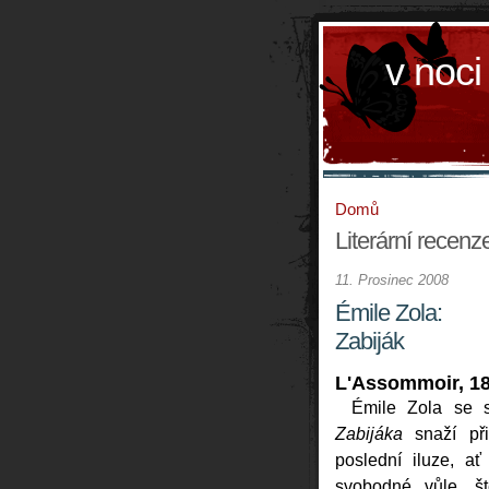
v noci
Domů
Literární recenze
11. Prosinec 2008
Émile Zola:
Zabiják
L'Assommoir, 1
Émile Zola se 
Zabijáka
snaží při
poslední iluze, ať
svobodné vůle, ště