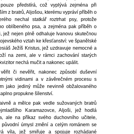
ouze předstírá, což vyplývá zejména při
ím z bratrů, Aljošou, kterému vypráví příběh o
erého nechal statkář roztrhat psy, protože
ho oblíbeného psa, a zejména pak příběh o
i, jež nejen plně odhaluje Ivanovu skutečnou
tojevského vztah ke křesťanství: ve španělské
esiáš Ježíš Kristus, jež uzdravuje nemocné a
 boží na zemi, ale v rámci zachování starých
kvizitor nechá mučit a nakonec upálit.
 věřit či nevěřit, nakonec způsobí duševní
tnými vidinami a v závěrečném procesu s
rém jako jediný může nevinně obžalovaného
 naplno propukne šílenství.
naivně a mělce pak vedle sužovaných bratrů
jmladšího Karamazovce, Aljoši, jež hodlá
ra, ale na příkaz svého duchovního učitele,
ůj původní úmysl změní a celým románem se
rá víla, jež smiřuje a spojuje rozhádané