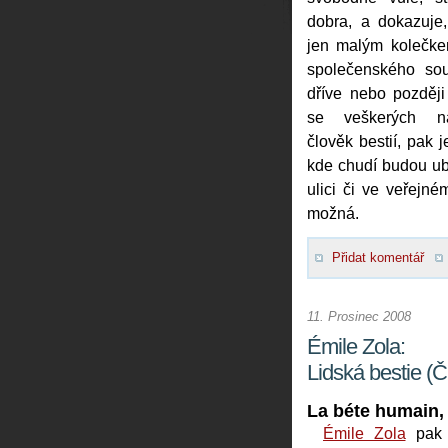
dobra, a dokazuje,
jen malým kolečk
společenského sou
dříve nebo později 
se veškerých nad
člověk bestií, pak 
kde chudí budou ubi
ulici či ve veřejn
možná.
Přidat komentář
11. Prosinec 2008
Émile Zola:
Lidská bestie (Č
La béte humain,
Émile Zola
pak 