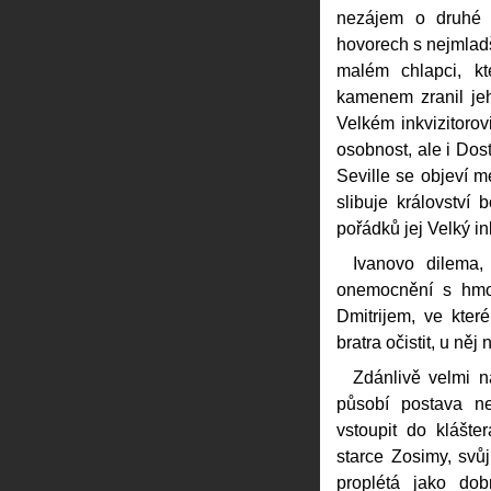
nezájem o druhé p
hovorech s nejmladš
malém chlapci, kt
kamenem zranil je
Velkém inkvizitorov
osobnost, ale i Dos
Seville se objeví m
slibuje království
pořádků jej Velký in
Ivanovo dilema,
onemocnění s hmo
Dmitrijem, ve kte
bratra očistit, u něj
Zdánlivě velmi 
působí postava ne
vstoupit do klášte
starce Zosimy, sv
proplétá jako dob