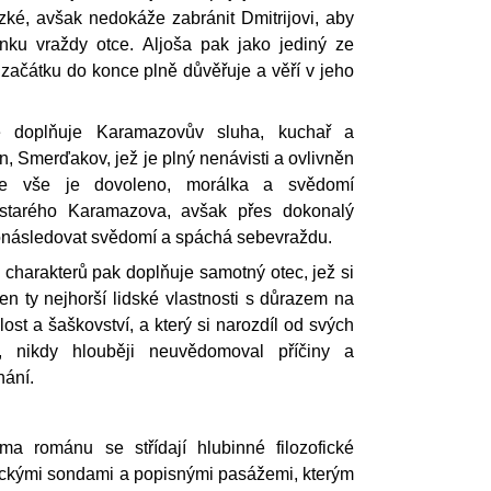
lízké, avšak nedokáže zabránit Dmitrijovi, aby
nku vraždy otce. Aljoša pak jako jediný ze
 začátku do konce plně důvěřuje a věří v jeho
je doplňuje Karamazovův sluha, kuchař a
, Smerďakov, jež je plný nenávisti a ovlivněn
 že vše je dovoleno, morálka a svědomí
e starého Karamazova, avšak přes dokonalý
ronásledovat svědomí a spáchá sebevraždu.
 charakterů pak doplňuje samotný otec, jež si
en ty nejhorší lidské vlastnosti s důrazem na
ost a šaškovství, a který si narozdíl od svých
ů, nikdy hlouběji neuvědomoval příčiny a
nání.
orma románu se střídají hlubinné filozofické
ickými sondami a popisnými pasážemi, kterým