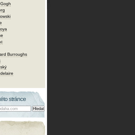
n Gogh
erg
owski
e
Goya
se
ac
ard Burroughs
k
rský
delaire
této stránce