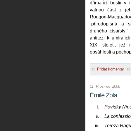
dřímající bestii v
valnou část z jeh
Rougon-Macqua
„přírodopisná a s
druhého císařství"
antitezi k umírajíc
XIX. století, je
obsáhlosti a pochop
Přidat komentář
11. Prosinec 2008
Émile Zola
Povídky Nin
La confessi
Tereza Raqu