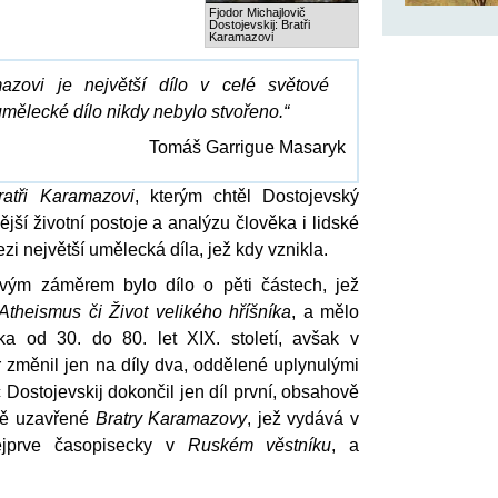
Fjodor Michajlovič
Dostojevskij: Bratři
Karamazovi
mazovi je největší dílo v celé světové
í umělecké dílo nikdy nebylo stvořeno.“
Tomáš Garrigue Masaryk
ratři Karamazovi
, kterým chtěl Dostojevský
ější životní postoje a analýzu člověka i lidské
ezi největší umělecká díla, jež kdy vznikla.
vým záměrem bylo dílo o pěti částech, jež
Atheismus či Život velikého hříšníka
, a mělo
ka od 30. do 80. let XIX. století, avšak v
 změnil jen na díly dva, oddělené uplynulými
 Dostojevskij dokončil jen díl první, obsahově
ně uzavřené
Bratry Karamazovy
, jež vydává v
ejprve časopisecky v
Ruském věstníku
, a