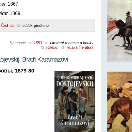
net
, 1867
érat
, 1869
Číst dál
6833x přečteno
Kategorie
1880
Literární recenze a kritiky
Román
Ruská literatura
ojevskij: Bratři Karamazovi
овы, 1879-80