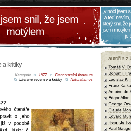
„v noci jsem s
 jsem snil, že jsem
a teď nevím,
který snil, že
motýlem
jsem motýlem
je
autoři a z
 a kritiky
Tomáš V. O
Bohumil Hra
Kategorie
1877
Francouzská literatura
Ladislav Kl
Literární recenze a kritiky
Naturalismus
Franz Kafka
Antoine de 
Edgar Allan
877
George Orw
svého čtenáře
Claude Mon
pravit o jeho
Edvard Mun
Henri de To
 již v podobě
Paul Gaugu
stí, lásky či