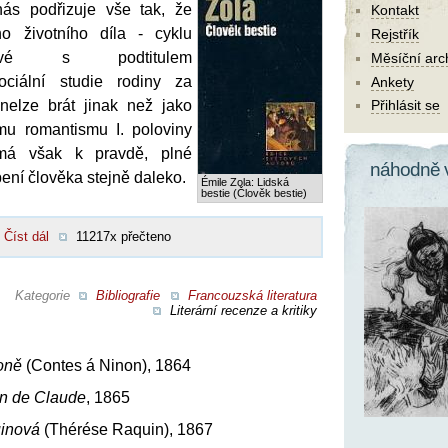
 nás podřizuje vše tak, že
Kontakt
o životního díla - cyklu
Rejstřík
rtové s podtitulem
Měsíční arc
ociální studie rodiny za
Ankety
 nelze brát jinak než jako
Přihlásit se
ímu romantismu I. poloviny
ž má však k pravdě, plné
náhodně 
ení člověka stejně daleko.
Émile Zola: Lidská
bestie (Člověk bestie)
Číst dál
11217x přečteno
Kategorie
Bibliografie
Francouzská literatura
Literární recenze a kritiky
oně
(Contes á Ninon), 1864
on de Claude
, 1865
inová
(Thérése Raquin), 1867