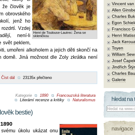
Vincent va
 že člověk je
Allen Ginsb
em obrovského
Charles Buk
kolí, jenž ho
Egon Schiel
rozdrtí. Vzdej
Francisco 
Henri de Toulouse-Lautrec: Žena se
ějí, není-li
Henri Matis
skleničkou
Jack Kerou
je svět peklem,
Toyen
ti, umořeni alkoholem a jejich děti skončí na
William Sew
ém domě. Jiná možnost dle Zoly zkrátka není
Josef Čape
Jindřich Štý
Charles Bau
Číst dál
23135x přečteno
Galerie
Kategorie
1890
Francouzská literatura
hledat na 
Literární recenze a kritiky
Naturalismus
Co hledat:
lověk bestie)
 1890
navigace
svému úkolu ukázat onu