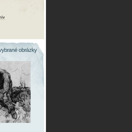
hív
vybrané obrázky