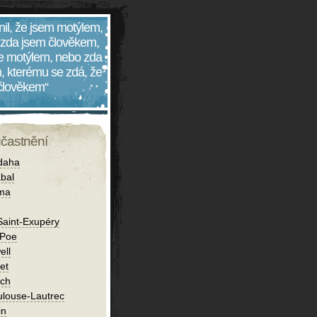
nil, že jsem motýlem,
 zda jsem člověkem,
 je motýlem, nebo zda
, kterému se zdá, že
 člověkem“
účastnění
daha
bal
íma
Saint-Exupéry
 Poe
ell
et
ch
ulouse-Lautrec
in