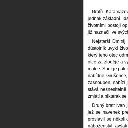
Bratři Karamazov
jednak základní lid
životními postoji op
již naznačil ve svý
Nejstarší Dmitrij
důstojník uvykl živ
který jeho otec odmí
otce za zloděje a v
matce. Spor je pak 
nabídne Grušence, o
zasnouben, nabízí j
stává nesnesitelně
zmlátí a nikterak se 
Druhý bratr Ivan 
jež se navenek prez
proslavil se několi
náboženství, avšak 