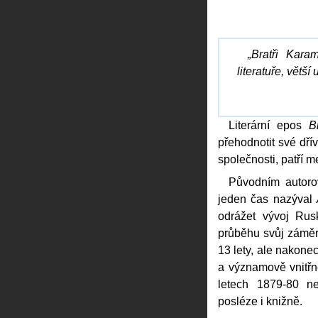
„Bratři Kara
literatuře, větš
Literární epos
B
přehodnotit své dřív
společnosti, patří m
Původním autoro
jeden čas nazýval
odrážet vývoj Rus
průběhu svůj záměr
13 lety, ale nakonec
a významově vnitř
letech 1879-80 n
posléze i knižně.