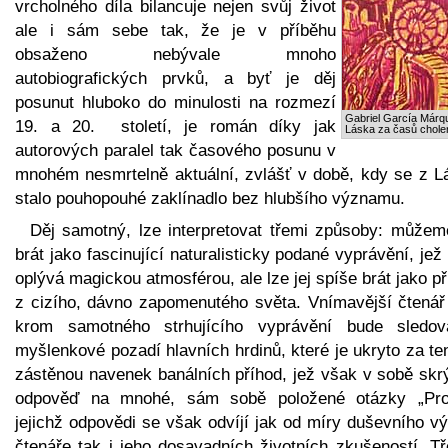
vrcholného díla bilancuje nejen svůj život
ale i sám sebe tak, že je v příběhu
obsaženo nebývale mnoho
autobiografických prvků, a byť je děj
posunut hluboko do minulosti na rozmezí
Gabriel García Márq
19. a 20. století, je román díky jak
Láska za časů chole
autorových paralel tak časového posunu v
mnohém nesmrtelně aktuální, zvlášť v době, kdy se z L
stalo pouhopouhé zaklínadlo bez hlubšího významu.
Děj samotný, lze interpretovat třemi způsoby: můžeme
brát jako fascinující naturalisticky podané vyprávění, jež
oplývá magickou atmosférou, ale lze jej spíše brát jako p
z cizího, dávno zapomenutého světa. Vnímavější čtenář
krom samotného strhujícího vyprávění bude sledov
myšlenkové pozadí hlavních hrdinů, které je ukryto za t
zástěnou navenek banálních příhod, jež však v sobě skrý
odpověď na mnohé, sám sobě položené otázky „Pro
jejichž odpovědi se však odvíjí jak od míry duševního v
čtenáře tak i jeho dosavadních životních zkušeností. Tř