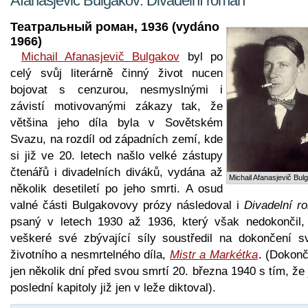
Afanasjevič Bulgakov: Divadelní román
Театральный роман, 1936 (vydáno
1966)
Michail Afanasjevič Bulgakov
byl po
celý svůj literárně činný život nucen
bojovat s cenzurou, nesmyslnými i
závistí motivovanými zákazy tak, že
většina jeho díla byla v Sovětském
Svazu, na rozdíl od západních zemí, kde
si již ve 20. letech našlo velké zástupy
čtenářů i divadelních diváků, vydána až
Michail Afanasjevič Bul
několik desetiletí po jeho smrti. A osud
valné části Bulgakovovy prózy následoval i
Divadelní r
psaný v letech 1930 až 1936, který však nedokončil,
veškeré své zbývající síly soustředil na dokončení s
životního a nesmrtelného díla,
Mistr a Markétka
. (Dokonči
jen několik dní před svou smrtí 20. března 1940 s tím, že
poslední kapitoly již jen v leže diktoval).