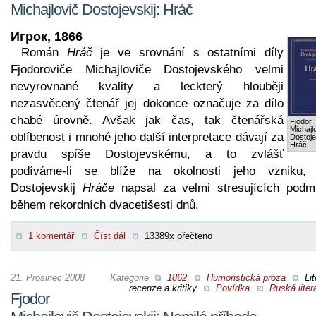
Michajlovič Dostojevskij: Hráč
Игрок, 1866
Román
Hráč
je ve srovnání s ostatními díly
Fjodoroviče Michajloviče Dostojevského velmi
nevyrovnané kvality a leckterý hlouběji
nezasvěcený čtenář jej dokonce označuje za dílo
chabé úrovně. Avšak jak čas, tak čtenářská
Fjodor
Michajl
oblíbenost i mnohé jeho další interpretace dávají za
Dostoje
Hráč
pravdu spíše Dostojevskému, a to zvlášť
podíváme-li se blíže na okolnosti jeho vzniku,
Dostojevskij
Hráče
napsal za velmi stresujících podm
během rekordních dvacetišesti dnů.
1 komentář
Číst dál
13389x přečteno
21. Prosinec 2008
Kategorie
1862
Humoristická próza
Lit
recenze a kritiky
Povídka
Ruská liter
Fjodor