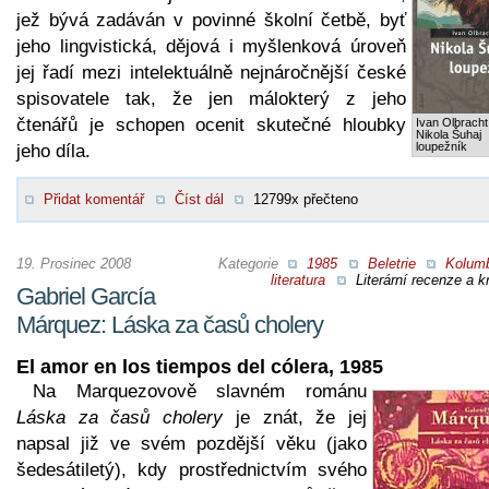
jež bývá zadáván v povinné školní četbě, byť
jeho lingvistická, dějová i myšlenková úroveň
jej řadí mezi intelektuálně nejnáročnější české
spisovatele tak, že jen málokterý z jeho
čtenářů je schopen ocenit skutečné hloubky
Ivan Olbracht
Nikola Šuhaj
loupežník
jeho díla.
Přidat komentář
Číst dál
12799x přečteno
19. Prosinec 2008
Kategorie
1985
Beletrie
Kolumb
literatura
Literární recenze a kr
Gabriel García
Márquez: Láska za časů cholery
El amor en los tiempos del cólera, 1985
Na Marquezovově slavném románu
Láska za časů cholery
je znát, že jej
napsal již ve svém pozdější věku (jako
šedesátiletý), kdy prostřednictvím svého