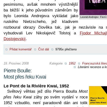
pesimismu, avšak mnohem výstižnější
ba bližší k jeho původním záměrům by
bylo Leonida Andrejeva vykládat jako
Leonid Andrejev: Fixní 
ruského Nietzscheho, jež kladivem
rozboural obrazy člověka tak, jak je nezávisle na 
vybudovali Lev Nikolajevič Tolstoj a
Fjodor Michajl
Dostojevskij
.
Přidat komentář
Číst dál
9795x přečteno
19. Prosinec 2008
Kategorie
1952
Francouzská liter
Literární recenze a kr
Pierre Boulle:
Most přes řeku Kwai
Le Pont de la Rivière Kwai, 1952
Světový věhlas jež dílo Pierra Boulla
Most
přes řeku Kwai
záhy po svém vydání v roce
1952 vzbudilo, není paradoxně dán ani tolik