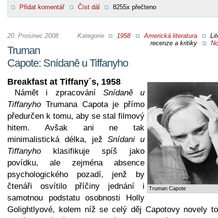
Přidat komentář
Číst dál
8255x přečteno
20. Prosinec 2008
Kategorie
1958
Americká literatura
Lit
recenze a kritiky
No
Truman
Capote: Snídaně u Tiffanyho
Breakfast at Tiffany´s, 1958
Námět i zpracování
Snídaně u
Tiffanyho
Trumana Capota je přímo
předurčen k tomu, aby se stal filmový
hitem. Avšak ani ne tak
minimalistická délka, jež
Snídani u
Tiffanyho
klasifikuje spíš jako
povídku, ale zejména absence
psychologického pozadí, jenž by
čtenáři osvítilo příčiny jednání i
Truman Capote
samotnou podstatu osobnosti Holly
Golightlyové, kolem níž se celý děj Capotovy novely to