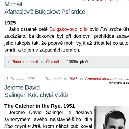
Michail
Afanasjevič Bulgakov: Psí srdce
1925
Jako ostatně celé
Bulgakovovo
dílo
bylo
Psí srdce
úř
zakázáno, ba dokonce byl při domovní prohlídce zabav
jeho rukopis tak, že poprvé mohl vyjít až třicet let po aut
smrti, a to jen v západních zemích.
Přidat komentář
Číst dál
10695x přečteno
21. Prosinec 2008
Kategorie
1951
Americká literatura
Lit
recenze a kr
Jerome David
Salinger: Kdo chytá v žitě
The Catcher in the Rye, 1951
Jerome David Salinger je doslova
synonymem svého nejslavnějšího díla
Kdo chytá v žitě
, krom něhož publikoval