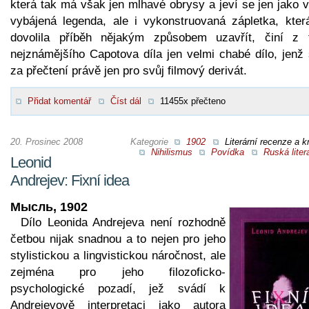
která tak má však jen mlhavé obrysy a jeví se jen jako 
vybájená legenda, ale i vykonstruovaná zápletka, kter
dovolila příběh nějakým způsobem uzavřít, činí z 
nejznámějšího Capotova díla jen velmi chabé dílo, jenž 
za přečtení právě jen pro svůj filmový derivát.
Přidat komentář
Číst dál
11455x přečteno
20. Prosinec 2008
Kategorie
1902
Literární recenze a kr
Nihilismus
Povídka
Ruská liter
Leonid
Andrejev: Fixní idea
Мысль, 1902
Dílo Leonida Andrejeva není rozhodně
četbou nijak snadnou a to nejen pro jeho
stylistickou a lingvistickou náročnost, ale
zejména pro jeho filozoficko-
psychologické pozadí, jež svádí k
Andrejevově interpretaci jako autora