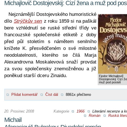
Michajlovič Dostojevskij: Cizí žena a muž pod post
Nejznámější Dostojevského humoristické
dílo
Strýčkův sen
z roku 1859 si na paškál
bere vzhlédnutí se ruské střední třídy ve
francouzské společenské etiketě z doby
před půl stoletím s námětem senilního
knížete K. přesvědčeném o své milostné
neodolatelnosti, kterého se čilá Marja
Alexandrovna Moskalevová snaží provdat
za svou společensky znemožněnou a již
poněkud starší dceru Zinaidu.
Fjodor Michajlovič
Dostojevskij: Cizí ž
muž pod postelí
Přidat komentář
Číst dál
8861x přečteno
20. Prosinec 2008
Kategorie
1966
Literární recenze a kr
Román
Ruská liter
Michail