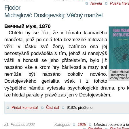
Novela
Ruská liter
Fjodor
Michajlovič Dostojevskij: Věčný manžel
Вечный муж, 1870
Chtělo by se říci, že v tématu klamaného
manžela, jenž po celá léta bezmezně miloval a
věřil v lásku své ženy, zatímco ona jej
bezostyšně podváděla s tím, jehož si nanejvýš
vážil a honosil se jeho přátelstvím, bylo již
napsáno vše a krom hry žárlivosti a msty ani
Fjodor Michaj
nemůže být napsáno cokoliv nového.
Dostojevskij:
Věčný manže
Dostojevského genialita však i z tohoto
vyčpělého námětu vytesala psychologické drama, pro k
lze hledal paralely právě zas jen v Dostojevském.
Přidat komentář
Číst dál
9182x přečteno
21. Prosinec 2008
Kategorie
1925
Literární recenze a kr
Povídka
Ruská liter