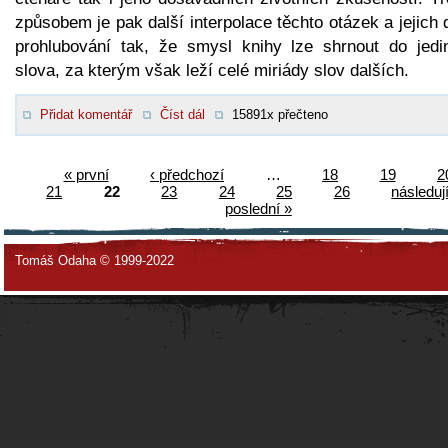
způsobem je pak další interpolace těchto otázek a jejich 
prohlubování tak, že smysl knihy lze shrnout do jedi
slova, za kterým však leží celé miriády slov dalších.
Přidat komentář
Číst dál
15891x přečteno
« první
‹ předchozí
…
18
19
2
21
22
23
24
25
26
následují
poslední »
Tomáš Odaha © 1999-2022