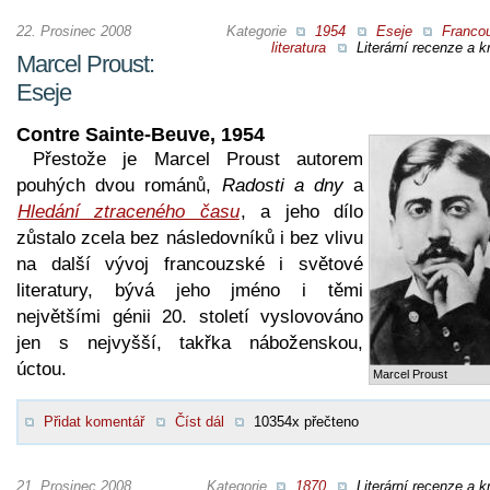
22. Prosinec 2008
Kategorie
1954
Eseje
Franco
literatura
Literární recenze a kr
Marcel Proust:
Eseje
Contre Sainte-Beuve, 1954
Přestože je Marcel Proust autorem
pouhých dvou románů,
Radosti a dny
a
Hledání ztraceného času
, a jeho dílo
zůstalo zcela bez následovníků i bez vlivu
na další vývoj francouzské i světové
literatury, bývá jeho jméno i těmi
největšími génii 20. století vyslovováno
jen s nejvyšší, takřka náboženskou,
úctou.
Marcel Proust
Přidat komentář
Číst dál
10354x přečteno
21. Prosinec 2008
Kategorie
1870
Literární recenze a kr