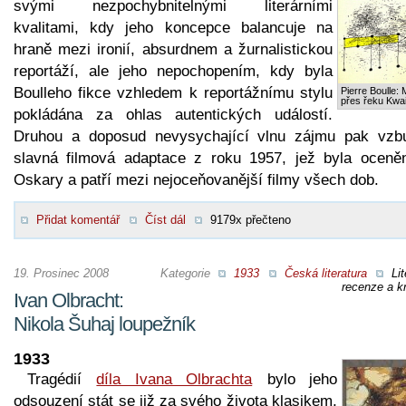
svými nezpochybnitelnými literárními
kvalitami, kdy jeho koncepce balancuje na
hraně mezi ironií, absurdnem a žurnalistickou
reportáží, ale jeho nepochopením, kdy byla
Boulleho fikce vzhledem k reportážnímu stylu
Pierre Boulle: 
přes řeku Kwa
pokládána za ohlas autentických událostí.
Druhou a doposud nevysychající vlnu zájmu pak vzbu
slavná filmová adaptace z roku 1957, jež byla oceně
Oskary a patří mezi nejoceňovanější filmy všech dob.
Přidat komentář
Číst dál
9179x přečteno
19. Prosinec 2008
Kategorie
1933
Česká literatura
Lit
recenze a kr
Ivan Olbracht:
Nikola Šuhaj loupežník
1933
Tragédií
díla Ivana Olbrachta
bylo jeho
odsouzení stát se již za svého života klasikem,