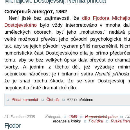
Michajlovič Dostojevskij: Nemilá příhoda
Скверный анекдот, 1862
Není jistě bez zajímavosti, že
dílo Fjodora Michajlo
Dostojevského
bylo vždy interpretováno v mnoha dal
uměleckých oborech, byť jeho „mohutnost“ nedává př
velké možnosti převést jeho původní psychologické hlu
tak, aby se jejich původní význam příliš nerozmělnil. Ni
humoristická část Dostojevského díla je přímo předurče
tomu, aby se bez velkých úprav dala převést do dramat
tvorby. A jedním z těchto děl, jež vyžaduje minim
scénickou náročnost je i brilantní satira
Nemilá příhoda
že je snad trochu škoda, že se sám Dostojevskij n
nepokusil o čistě dramatické dílo.
Přidat komentář
Číst dál
6227x přečteno
21. Prosinec 2008
Kategorie
1848
Humoristická próza
Lit
recenze a kritiky
Povídka
Ruská liter
Fjodor