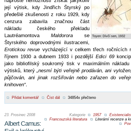
naprosté nemožnosti získat jakýkoliv
její výtisk, kdy Jindřich Štyrský po
předešlé zkušenosti z roku 1929, kdy
cenzura zabavila značnou část
nákladu českého překladu
Lautréamontova
Maldorora
se
Toyen: Dívčí sen, 1932
Štyrského doprovodnými ilustracemi,
Erotickou revue
vycházející v celkem třech ročnících 
říjnem 1930 a dubnem 1933 i pozdější
Edici 69
koncip
jako bibliofilský soukromý tisk v maximálním nákladu
výtisků, který
„nesmí býti veřejně prodáván, ani vyložen
půjčován, ani jinak rozšiřován nebo zařazen do veřej
knihoven“
.
Přidat komentář
Číst dál
34854x přečteno
23. Prosinec 2008
Kategorie
1957
Existenciali
Francouzská literatura
Literární recenze a kr
Albert Camus:
Pov