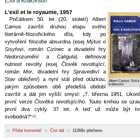
Exil a království
L'exil et le royaume, 1957
Počátkem 50. let (20. století) Albert
Camus završil druhou etapu svého
literárně-filozofického díla, kdy po
vytvoření filozofie absurdna (esej
Mýtus o
Sisyfovi
, román
Cizinec
a divadelní hry
Nedorozumění
a
Caligula
) definoval
nutnost revolty (esej
Člověk revoltující
,
román
Mor
, divadelní hry
Spravedliví
a
Stav obležení
) a nyní stál před otázkou,
Albert Camus: Exil a
království
jakým způsobem obě předešlá období
završit a dát jim vyšší smysl:
„7. března 1951. Ukon
první verze
Člověka revoltujícího
. Touto knihou se uzav
první dva cykly. 37 let. A teď už může být tv
svobodná?“
.
[1]
Přidat komentář
Číst dál
11268x přečteno