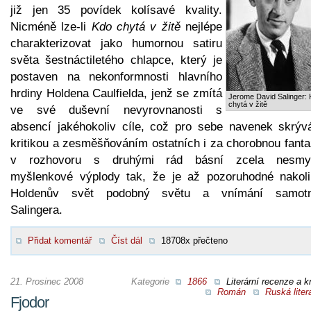
již jen 35 povídek kolísavé kvality.
Nicméně lze-li
Kdo chytá v žitě
nejlépe
charakterizovat jako humornou satiru
světa šestnáctiletého chlapce, který je
postaven na nekonformnosti hlavního
hrdiny Holdena Caulfielda, jenž se zmítá
Jerome David Salinger:
chytá v žitě
ve své duševní nevyrovnanosti s
absencí jakéhokoliv cíle, což pro sebe navenek skrýv
kritikou a zesměšňováním ostatních i za chorobnou fanta
v rozhovoru s druhými rád básní zcela nesmy
myšlenkové výplody tak, že je až pozoruhodné nakoli
Holdenův svět podobný světu a vnímání samot
Salingera.
Přidat komentář
Číst dál
18708x přečteno
21. Prosinec 2008
Kategorie
1866
Literární recenze a kr
Román
Ruská liter
Fjodor