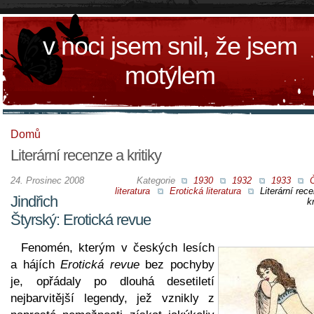
v noci jsem snil, že jsem
motýlem
Domů
Literární recenze a kritiky
24. Prosinec 2008
Kategorie
1930
1932
1933
literatura
Erotická literatura
Literární rec
Jindřich
kr
Štyrský: Erotická revue
Fenomén, kterým v českých lesích
a hájích
Erotická revue
bez pochyby
je, opřádaly po dlouhá desetiletí
nejbarvitější legendy, jež vznikly z