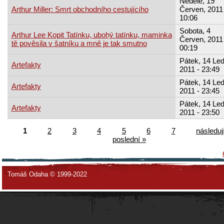
Neděle, 19
Arthur Miller: Smrt obchodního cestujícího
Červen, 2011 
10:06
Sobota, 4
Arthur Lee Kopit Tatínku, ubohý tatínku, maminka
Červen, 2011 
tě pověsila v šatníku a mně je tak smutno
00:19
Pátek, 14 Led
Artefakty
2011 - 23:49
Pátek, 14 Led
Artefakty
2011 - 23:45
Pátek, 14 Led
Artefakty
2011 - 23:50
1
2
3
4
5
6
7
následují
poslední »
Tomáš Odaha © 1999-2022