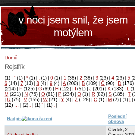
v noci jsem snil, že jsem
motýlem
Domů
Rejstřík
(1)
|
"
(1)
|
*
(1)
|
.
(1)
|
0
(1)
|
1
(38)
|
2
(38)
|
3
(23)
|
4
(23)
|
5
(
6
(14)
|
7
(13)
|
8
(4)
|
9
(4)
|
A
(200)
|
B
(109)
|
Č
(90)
|
D
(176)
(214)
|
F
(125)
|
G
(69)
|
H
(122)
|
I
(51)
|
J
(201)
|
K
(183)
|
L
(1
M
(221)
|
N
(75)
|
O
(61)
|
P
(234)
|
Q
(1)
|
R
(82)
|
S
(185)
|
T
(
|
U
(75)
|
V
(155)
|
W
(21)
|
Y
(4)
|
Z
(128)
|
Ο
(1)
|
М
(2)
|
(1)
آ
|
(12)
…
|
(2)
„
|
(1)
“
|
(1)
‚
|
Poslední
Nadpis
obnova
Čtvrtek, 2
Až dozní hudba
Červen, 2011 