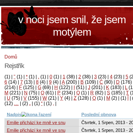
v noci jsem snil, že jsem
motýlem
Domů
Rejstřík
(1)
|
"
(1)
|
*
(1)
|
.
(1)
|
0
(1)
|
1
(38)
|
2
(38)
|
3
(23)
|
4
(23)
|
5
(
6
(14)
|
7
(13)
|
8
(4)
|
9
(4)
|
A
(200)
|
B
(109)
|
Č
(90)
|
D
(176)
(214)
|
F
(125)
|
G
(69)
|
H
(122)
|
I
(51)
|
J
(201)
|
K
(183)
|
L
(1
M
(221)
|
N
(75)
|
O
(61)
|
P
(234)
|
Q
(1)
|
R
(82)
|
S
(185)
|
T
(
|
U
(75)
|
V
(155)
|
W
(21)
|
Y
(4)
|
Z
(128)
|
Ο
(1)
|
М
(2)
|
(1)
آ
|
(12)
…
|
(2)
„
|
(1)
“
|
(1)
‚
|
Nadpis
Poslední obnova
Emilie přichází ke mně ve snu
Čtvrtek, 1 Srpen, 2013 - 2
Emilie přichází ke mně ve snu
Čtvrtek, 1 Srpen, 2013 - 2