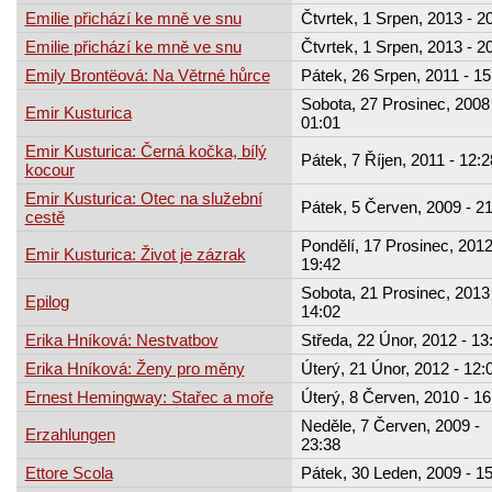
Emilie přichází ke mně ve snu
Čtvrtek, 1 Srpen, 2013 - 2
Emilie přichází ke mně ve snu
Čtvrtek, 1 Srpen, 2013 - 2
Emily Brontëová: Na Větrné hůrce
Pátek, 26 Srpen, 2011 - 15
Sobota, 27 Prosinec, 2008 
Emir Kusturica
01:01
Emir Kusturica: Černá kočka, bílý
Pátek, 7 Říjen, 2011 - 12:2
kocour
Emir Kusturica: Otec na služební
Pátek, 5 Červen, 2009 - 2
cestě
Pondělí, 17 Prosinec, 2012
Emir Kusturica: Život je zázrak
19:42
Sobota, 21 Prosinec, 2013 
Epilog
14:02
Erika Hníková: Nestvatbov
Středa, 22 Únor, 2012 - 13
Erika Hníková: Ženy pro měny
Úterý, 21 Únor, 2012 - 12:
Ernest Hemingway: Stařec a moře
Úterý, 8 Červen, 2010 - 16
Neděle, 7 Červen, 2009 -
Erzahlungen
23:38
Ettore Scola
Pátek, 30 Leden, 2009 - 1