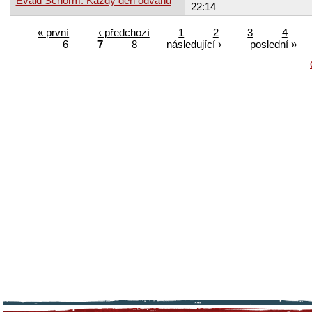
Evald Schorm: Každý den odvahu
22:14
« první
‹ předchozí
1
2
3
4
6
7
8
následující ›
poslední »