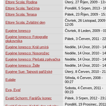
Ettore Scola: Rodina
Úterý, 27 Říjen, 2009 - 13:
Ettore Scola: Tančírna
Pondělí, 5 Srpen, 2013 - 1
Ettore Scola: Terasa
Pátek, 23 Říjen, 2009 - 15
Čtvrtek, 26 Listopad, 2009 
Ettore Scola: Zvláštní den
12:05
Eugène Ionesco
Čtvrtek, 8 Leden, 2009 - 0
Eugène Ionesco: Fotografie
Pátek, 3 Červen, 2011 - 22
plukovníka
Eugène Ionesco: Král umírá
Neděle, 14 Únor, 2010 - 14
Eugène Ionesco: Nosorožec
Neděle, 14 Únor, 2010 - 14
Eugène Ionesco: Plešatá zpěvačka
Neděle, 14 Únor, 2010 - 14
Eugène Ionesco: Židle
Neděle, 14 Únor, 2010 - 14
Eugène Sue: Tajnosti pařížské
Úterý, 8 Červen, 2010 - 21
Středa, 4 Červen, 2008 -
Eulalie
00:27
Sobota, 4 Červen, 2011 -
Eva, Eva!
00:23
Evald Schorm: Farářův konec
Pátek, 3 Srpen, 2012 - 23:
Pondělí, 19 Prosinec, 2011