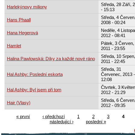
Středa, 28 Září, 
Harlekýnovy miliony
- 15:13
Středa, 4 Červen
Hans Phaall
2008 - 00:24
Neděle, 4 Listopa
Hana Hegerová
2012 - 08:41
Pátek, 3 Červen,
Hamlet
2011 - 23:55
Středa, 10 Srpen
Halina Pawlowská: Díky za každé nové ráno
2011 - 22:45
Středa, 31
Hal Ashby: Poslední eskorta
Červenec, 2013 -
12:08
Čtvrtek, 3 Květen
Hal Ashby: Byl jsem při tom
2012 - 21:29
Středa, 6 Červen
Hair (Vlasy)
2012 - 09:35
« první
‹ předchozí
1
2
3
4
následující ›
poslední »