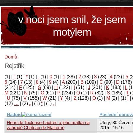
v noci jsem snil, že jsem
motýlem
Domů
Rejstřík
(1)
|
"
(1)
|
*
(1)
|
.
(1)
|
0
(1)
|
1
(38)
|
2
(38)
|
3
(23)
|
4
(23)
|
5
(
6
(14)
|
7
(13)
|
8
(4)
|
9
(4)
|
A
(200)
|
B
(109)
|
Č
(90)
|
D
(176)
(214)
|
F
(125)
|
G
(69)
|
H
(122)
|
I
(51)
|
J
(201)
|
K
(183)
|
L
(1
M
(221)
|
N
(75)
|
O
(61)
|
P
(234)
|
Q
(1)
|
R
(82)
|
S
(185)
|
T
(
|
U
(75)
|
V
(155)
|
W
(21)
|
Y
(4)
|
Z
(128)
|
Ο
(1)
|
М
(2)
|
(1)
آ
|
(12)
…
|
(2)
„
|
(1)
“
|
(1)
‚
|
Nadpis
Poslední obnov
Henri de Toulouse-Lautrec a jeho matka na
Úterý, 30 Červen
zahradě Château de Malromé
2015 - 15:16