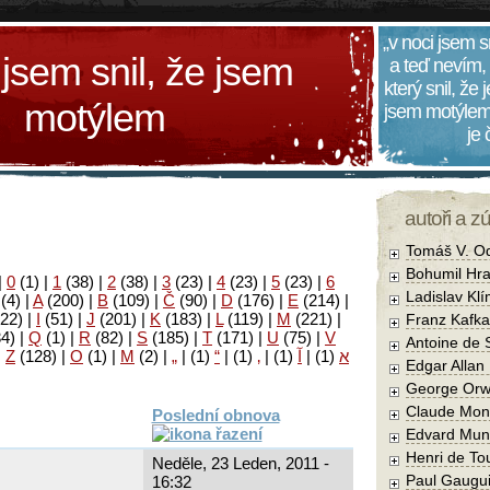
„v noci jsem s
 jsem snil, že jsem
a teď nevím,
který snil, že
motýlem
jsem motýlem
je
autoři a z
Tomáš V. O
Bohumil Hra
|
0
(1)
|
1
(38)
|
2
(38)
|
3
(23)
|
4
(23)
|
5
(23)
|
6
Ladislav Kl
(4)
|
A
(200)
|
B
(109)
|
Č
(90)
|
D
(176)
|
E
(214)
|
22)
|
I
(51)
|
J
(201)
|
K
(183)
|
L
(119)
|
M
(221)
|
Franz Kafka
34)
|
Q
(1)
|
R
(82)
|
S
(185)
|
T
(171)
|
U
(75)
|
V
Antoine de 
|
Z
(128)
|
Ο
(1)
|
М
(2)
|
„
|
(1)
“
|
(1)
‚
|
(1)
آ
|
(1)
א
Edgar Allan
George Orw
Claude Mon
Poslední obnova
Edvard Mun
Henri de To
Neděle, 23 Leden, 2011 -
Paul Gaugu
16:32