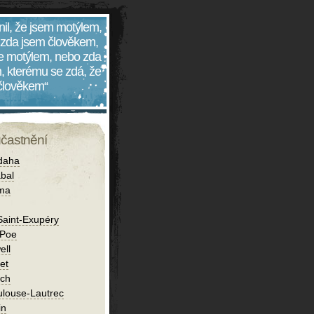
nil, že jsem motýlem,
 zda jsem člověkem,
 je motýlem, nebo zda
, kterému se zdá, že
 člověkem“
účastnění
daha
bal
íma
Saint-Exupéry
 Poe
ell
et
ch
ulouse-Lautrec
in