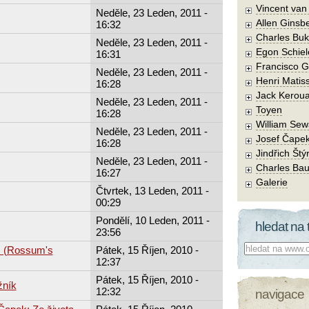
Vincent va
Neděle, 23 Leden, 2011 -
Allen Ginsb
16:32
Charles Buk
Neděle, 23 Leden, 2011 -
Egon Schiel
16:31
Francisco 
Neděle, 23 Leden, 2011 -
Henri Matis
16:28
Jack Kerou
Neděle, 23 Leden, 2011 -
Toyen
16:28
William Sew
Neděle, 23 Leden, 2011 -
Josef Čape
16:28
Jindřich Štý
Neděle, 23 Leden, 2011 -
Charles Bau
16:27
Galerie
Čtvrtek, 13 Leden, 2011 -
00:29
Pondělí, 10 Leden, 2011 -
hledat na 
23:56
Co hledat:
. (Rossum's
Pátek, 15 Říjen, 2010 -
12:37
Pátek, 15 Říjen, 2010 -
žník
12:32
navigace