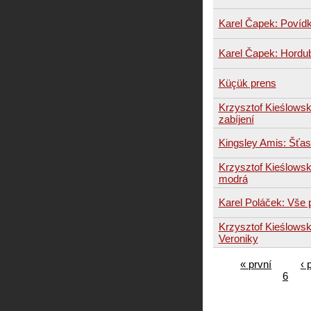
Karel Čapek: Povíd
Karel Čapek: Hordu
Küçük prens
Krzysztof Kieślowski
zabíjení
Kingsley Amis: Šťas
Krzysztof Kieślowski
modrá
Karel Poláček: Vše 
Krzysztof Kieślowski
Veroniky
« první
‹ 
6