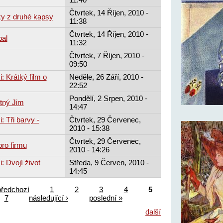
Čtvrtek, 14 Říjen, 2010 -
ky z druhé kapsy
11:38
Čtvrtek, 14 Říjen, 2010 -
bal
11:32
Čtvrtek, 7 Říjen, 2010 -
09:50
: Krátký film o
Neděle, 26 Září, 2010 -
22:52
Pondělí, 2 Srpen, 2010 -
tný Jim
14:47
: Tři barvy -
Čtvrtek, 29 Červenec,
2010 - 15:38
Čtvrtek, 29 Červenec,
pro firmu
2010 - 14:26
: Dvojí život
Středa, 9 Červen, 2010 -
14:45
předchozí
1
2
3
4
5
7
následující ›
poslední »
další