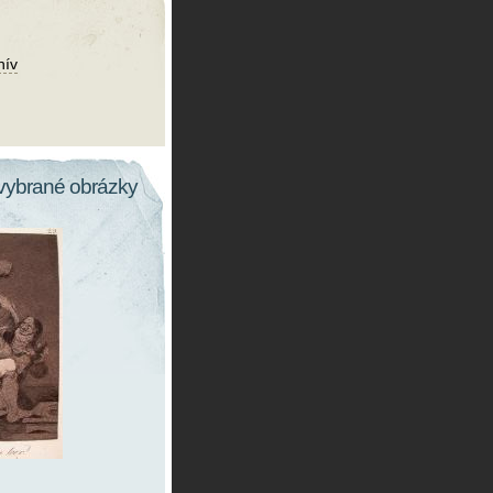
hív
vybrané obrázky