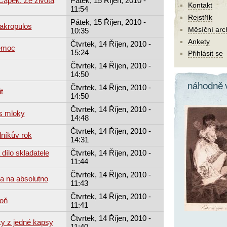
Čapek: Ze života
Pátek, 15 Říjen, 2010 -
Kontakt
11:54
Rejstřík
Pátek, 15 Říjen, 2010 -
akropulos
Měsíční arc
10:35
Ankety
Čtvrtek, 14 Říjen, 2010 -
nemoc
15:24
Přihlásit se
Čtvrtek, 14 Říjen, 2010 -
14:50
náhodně 
Čtvrtek, 14 Říjen, 2010 -
t
14:50
Čtvrtek, 14 Říjen, 2010 -
s mloky
14:48
Čtvrtek, 14 Říjen, 2010 -
níkův rok
14:31
 dílo skladatele
Čtvrtek, 14 Říjen, 2010 -
11:44
Čtvrtek, 14 Říjen, 2010 -
a na absolutno
11:43
Čtvrtek, 14 Říjen, 2010 -
roň
11:41
Čtvrtek, 14 Říjen, 2010 -
y z jedné kapsy
11:40