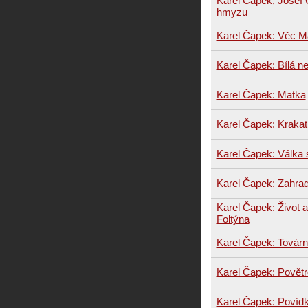
Karel Čapek, Josef 
hmyzu
Karel Čapek: Věc M
Karel Čapek: Bílá 
Karel Čapek: Matka
Karel Čapek: Krakati
Karel Čapek: Válka 
Karel Čapek: Zahrad
Karel Čapek: Život a
Foltýna
Karel Čapek: Továrn
Karel Čapek: Povět
Karel Čapek: Povídk