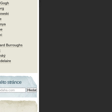
n Gogh
erg
owski
e
Goya
se
ac
ard Burroughs
k
rský
delaire
této stránce