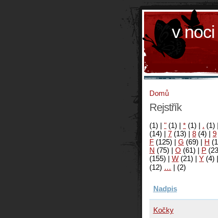
v noci
Domů
Rejstřík
(1)
|
"
(1)
|
*
(1)
|
.
(1)
(14)
|
7
(13)
|
8
(4)
|
9
F
(125)
|
G
(69)
|
H
(1
N
(75)
|
O
(61)
|
P
(2
(155)
|
W
(21)
|
Y
(4)
(12)
…
|
(2)
Nadpis
Kočky