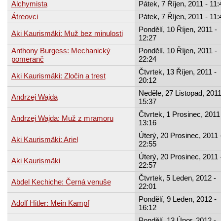
Alchymista
Pátek, 7 Říjen, 2011 - 11:
Átreovci
Pátek, 7 Říjen, 2011 - 11:
Pondělí, 10 Říjen, 2011 -
Aki Kaurismäki: Muž bez minulosti
12:27
Anthony Burgess: Mechanický
Pondělí, 10 Říjen, 2011 -
pomeranč
22:24
Čtvrtek, 13 Říjen, 2011 -
Aki Kaurismäki: Zločin a trest
20:12
Neděle, 27 Listopad, 2011
Andrzej Wajda
15:37
Čtvrtek, 1 Prosinec, 2011
Andrzej Wajda: Muž z mramoru
13:16
Úterý, 20 Prosinec, 2011 
Aki Kaurismäki: Ariel
22:55
Úterý, 20 Prosinec, 2011 
Aki Kaurismäki
22:57
Čtvrtek, 5 Leden, 2012 -
Abdel Kechiche: Černá venuše
22:01
Pondělí, 9 Leden, 2012 -
Adolf Hitler: Mein Kampf
16:12
Pondělí, 13 Únor, 2012 -