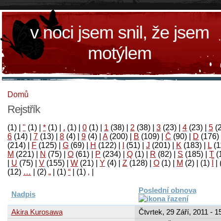
v noci jsem snil, že jsem
motýlem
Domů
Rejstřík
(1)
|
"
(1)
|
*
(1)
|
.
(1)
|
0
(1)
|
1
(38)
|
2
(38)
|
3
(23)
|
4
(23)
|
5
(
6
(14)
|
7
(13)
|
8
(4)
|
9
(4)
|
A
(200)
|
B
(109)
|
Č
(90)
|
D
(176)
(214)
|
F
(125)
|
G
(69)
|
H
(122)
|
I
(51)
|
J
(201)
|
K
(183)
|
L
(1
M
(221)
|
N
(75)
|
O
(61)
|
P
(234)
|
Q
(1)
|
R
(82)
|
S
(185)
|
T
(
|
U
(75)
|
V
(155)
|
W
(21)
|
Y
(4)
|
Z
(128)
|
Ο
(1)
|
М
(2)
|
(1)
آ
|
(12)
…
|
(2)
„
|
(1)
“
|
(1)
‚
|
Poslední obnova
Nadpis
Akira Kurosawa
Čtvrtek, 29 Září, 2011 - 1