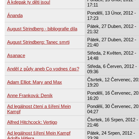
A kdepak ty děti jsou!
17:11
Pondělí, 13 Únor, 2012 -
Ánanda
17:23
Pátek, 27 Duben, 2012 -
August Strindberg - bibliografie díla
21:32
Pátek, 27 Duben, 2012 -
August Strindberg: Tanec smrti
21:40
Středa, 2 Květen, 2012 -
Asanace
14:48
Středa, 6 Červen, 2012 -
Anděl z půdy aneb Co vodnes čas?
09:36
Čtvrtek, 12 Červenec, 20
Adam Elliot: Mary and Max
19:20
Pondělí, 16 Červenec, 20
Anne Franková: Deník
16:20
Ad legálnost čtení a šíření Mein
Pondělí, 30 Červenec, 20
Kampf
04:27
Čtvrtek, 16 Srpen, 2012 -
Alfred Hitchcock: Vertigo
21:46
Ad legálnost šíření Mein Kampf
Pátek, 24 Srpen, 2012 -
Adolfa Hitlera
23:28