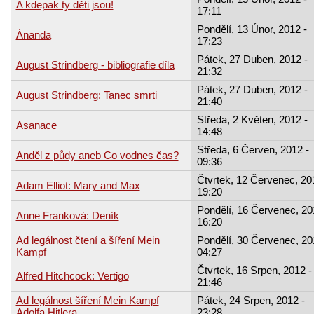
A kdepak ty děti jsou!
17:11
Pondělí, 13 Únor, 2012 -
Ánanda
17:23
Pátek, 27 Duben, 2012 -
August Strindberg - bibliografie díla
21:32
Pátek, 27 Duben, 2012 -
August Strindberg: Tanec smrti
21:40
Středa, 2 Květen, 2012 -
Asanace
14:48
Středa, 6 Červen, 2012 -
Anděl z půdy aneb Co vodnes čas?
09:36
Čtvrtek, 12 Červenec, 20
Adam Elliot: Mary and Max
19:20
Pondělí, 16 Červenec, 20
Anne Franková: Deník
16:20
Ad legálnost čtení a šíření Mein
Pondělí, 30 Červenec, 20
Kampf
04:27
Čtvrtek, 16 Srpen, 2012 -
Alfred Hitchcock: Vertigo
21:46
Ad legálnost šíření Mein Kampf
Pátek, 24 Srpen, 2012 -
Adolfa Hitlera
23:28