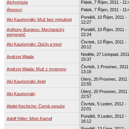
Alchymista
Pátek, 7 Říjen, 2011 - 11:
Átreovci
Pátek, 7 Říjen, 2011 - 11:
Pondělí, 10 Říjen, 2011 -
Aki Kaurismäki: Muž bez minulosti
12:27
Anthony Burgess: Mechanický
Pondělí, 10 Říjen, 2011 -
pomeranč
22:24
Čtvrtek, 13 Říjen, 2011 -
Aki Kaurismäki: Zločin a trest
20:12
Neděle, 27 Listopad, 2011
Andrzej Wajda
15:37
Čtvrtek, 1 Prosinec, 2011
Andrzej Wajda: Muž z mramoru
13:16
Úterý, 20 Prosinec, 2011 
Aki Kaurismäki: Ariel
22:55
Úterý, 20 Prosinec, 2011 
Aki Kaurismäki
22:57
Čtvrtek, 5 Leden, 2012 -
Abdel Kechiche: Černá venuše
22:01
Pondělí, 9 Leden, 2012 -
Adolf Hitler: Mein Kampf
16:12
Pondělí, 13 Únor, 2012 -