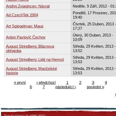
Andrej Zvjagincev: Návrat
Neděle, 9 Září, 2012 - 01
Pondělí, 17 Prosinec, 201
Ad CzechTek 2004
19:40
Čtvrtek, 25 Duben, 2013 
Art Spiegelman: Maus
17:27
Úterý, 30 Duben, 2013 -
Anton Pavlovič Čechov
10:09
August Strindberg: Bláznova
Středa, 29 Květen, 2013 -
obhajoba
13:52
Středa, 29 Květen, 2013 -
August Strindberg: Lidé na Hemsö
13:53
August Strindberg: Manželské
Středa, 29 Květen, 2013 -
historie
13:53
« první
‹ předchozí
1
2
3
4
6
7
následující ›
poslední »