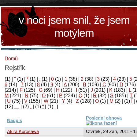
v noci jsem snil, že jsem
motýlem
Domů
Rejstřík
(1)
|
"
(1)
|
*
(1)
|
.
(1)
|
0
(1)
|
1
(38)
|
2
(38)
|
3
(23)
|
4
(23)
|
5
(
6
(14)
|
7
(13)
|
8
(4)
|
9
(4)
|
A
(200)
|
B
(109)
|
Č
(90)
|
D
(176)
(214)
|
F
(125)
|
G
(69)
|
H
(122)
|
I
(51)
|
J
(201)
|
K
(183)
|
L
(1
M
(221)
|
N
(75)
|
O
(61)
|
P
(234)
|
Q
(1)
|
R
(82)
|
S
(185)
|
T
(
|
U
(75)
|
V
(155)
|
W
(21)
|
Y
(4)
|
Z
(128)
|
Ο
(1)
|
М
(2)
|
(1)
آ
|
(12)
…
|
(2)
„
|
(1)
“
|
(1)
‚
|
Poslední obnova
Nadpis
Akira Kurosawa
Čtvrtek, 29 Září, 2011 - 1