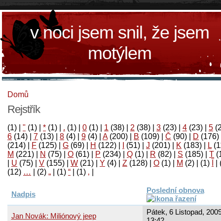
v noci jsem snil, že jsem
motýlem
Domů
Rejstřík
(1)
|
"
(1)
|
*
(1)
|
.
(1)
|
0
(1)
|
1
(38)
|
2
(38)
|
3
(23)
|
4
(23)
|
5
(
6
(14)
|
7
(13)
|
8
(4)
|
9
(4)
|
A
(200)
|
B
(109)
|
Č
(90)
|
D
(176)
(214)
|
F
(125)
|
G
(69)
|
H
(122)
|
I
(51)
|
J
(201)
|
K
(183)
|
L
(1
M
(221)
|
N
(75)
|
O
(61)
|
P
(234)
|
Q
(1)
|
R
(82)
|
S
(185)
|
T
(
|
U
(75)
|
V
(155)
|
W
(21)
|
Y
(4)
|
Z
(128)
|
Ο
(1)
|
М
(2)
|
(1)
آ
|
(12)
…
|
(2)
„
|
(1)
“
|
(1)
‚
|
Poslední obnova
Nadpis
Pátek, 6 Listopad, 2009
Jan Novák: Miliónový jeep
13:42