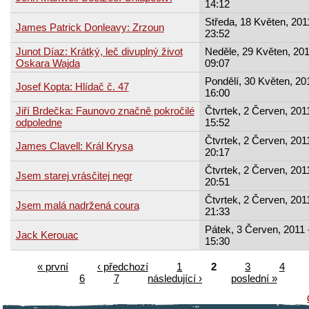
14:12
Středa, 18 Květen, 201
James Patrick Donleavy: Zrzoun
23:52
Junot Díaz: Krátký, leč divuplný život
Neděle, 29 Květen, 201
Oskara Wajda
09:07
Pondělí, 30 Květen, 201
Josef Kopta: Hlídač č. 47
16:00
Jiří Brdečka: Faunovo značně pokročilé
Čtvrtek, 2 Červen, 2011
odpoledne
15:52
Čtvrtek, 2 Červen, 2011
James Clavell: Král Krysa
20:17
Čtvrtek, 2 Červen, 2011
Jsem starej vrásčitej negr
20:51
Čtvrtek, 2 Červen, 2011
Jsem malá nadržená coura
21:33
Pátek, 3 Červen, 2011 
Jack Kerouac
15:30
« první
‹ předchozí
1
2
3
4
6
7
následující ›
poslední »