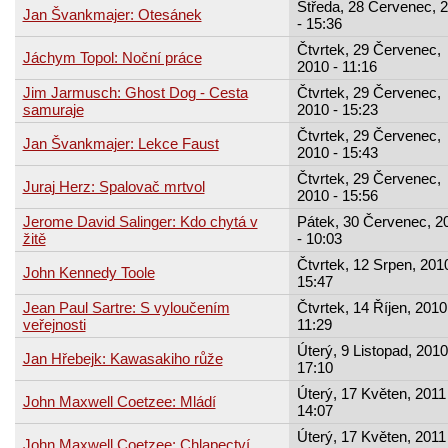
Středa, 28 Červenec, 
Jan Švankmajer: Otesánek
- 15:36
Čtvrtek, 29 Červenec,
Jáchym Topol: Noční práce
2010 - 11:16
Jim Jarmusch: Ghost Dog - Cesta
Čtvrtek, 29 Červenec,
samuraje
2010 - 15:23
Čtvrtek, 29 Červenec,
Jan Švankmajer: Lekce Faust
2010 - 15:43
Čtvrtek, 29 Červenec,
Juraj Herz: Spalovač mrtvol
2010 - 15:56
Jerome David Salinger: Kdo chytá v
Pátek, 30 Červenec, 2
žitě
- 10:03
Čtvrtek, 12 Srpen, 2010
John Kennedy Toole
15:47
Jean Paul Sartre: S vyloučením
Čtvrtek, 14 Říjen, 2010
veřejnosti
11:29
Úterý, 9 Listopad, 2010
Jan Hřebejk: Kawasakiho růže
17:10
Úterý, 17 Květen, 2011 
John Maxwell Coetzee: Mládí
14:07
Úterý, 17 Květen, 2011 
John Maxwell Coetzee: Chlapectví