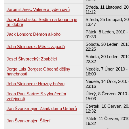
Středa, 11 Listopad, 20
Jaromil Jireš: Valérie a týden divů
11:12
Juraj Jakubisko: Sedím na konári a je
Středa, 25 Listopad, 20
mi dobre
13:47
Pátek, 8 Leden, 2010 -
Jack London: Démon alkohol
01:33
Sobota, 30 Leden, 2010
John Steinbeck: Měsíc zapadá
22:25
Sobota, 30 Leden, 2010
Josef Škvorecký: Zbabělci
22:32
Jorge Luis Borges: Obecné dějiny
Neděle, 7 Únor, 2010 -
hanebnosti
16:00
Neděle, 14 Únor, 2010 
John Steinbeck: Hrozny hněvu
23:16
Jean Paul Sartre: S vyloučením
Úterý, 8 Červen, 2010 
veřejnosti
15:03
Čtvrtek, 10 Červen, 20
Jan Švankmajer: Zánik domu Usherů
12:32
Pátek, 11 Červen, 2010
Jan Švankmajer: Šílení
16:32