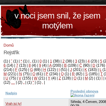
v noci jsem snil, že jsem
motýlem
Domů
Rejstřík
(1)
|
"
(1)
|
*
(1)
|
.
(1)
|
0
(1)
|
1
(38)
|
2
(38)
|
3
(23)
|
4
(23)
|
5
(
6
(14)
|
7
(13)
|
8
(4)
|
9
(4)
|
A
(200)
|
B
(109)
|
Č
(90)
|
D
(176)
(214)
|
F
(125)
|
G
(69)
|
H
(122)
|
I
(51)
|
J
(201)
|
K
(183)
|
L
(1
M
(221)
|
N
(75)
|
O
(61)
|
P
(234)
|
Q
(1)
|
R
(82)
|
S
(185)
|
T
(
|
U
(75)
|
V
(155)
|
W
(21)
|
Y
(4)
|
Z
(128)
|
Ο
(1)
|
М
(2)
|
(1)
آ
|
(12)
…
|
(2)
„
|
(1)
“
|
(1)
‚
|
Poslední obnova
Nadpis
Středa, 4 Červen, 2008
Vrah jsi ty!
00:29