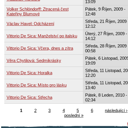
13:09
Volker Schlöndorff: Ztracená čest
Pátek, 9 Říjen, 2009 -
Kateřiny Blumové
12:48
Středa, 21 Říjen, 2009 
Václav Havel: Odcházení
12:12
Úterý, 27 Říjen, 2009 -
Vittorio De Sica: Manželství po italsku
14:12
Středa, 28 Říjen, 2009 
Vittorio De Sica: Včera, dnes a zítra
00:58
Pátek, 6 Listopad, 2009
Věra Chytilová: Sedmikrásky
19:09
Středa, 11 Listopad, 20
Vittorio De Sica: Horalka
12:20
Středa, 11 Listopad, 20
Vittorio De Sica: Místo pro lásku
13:40
Pátek, 8 Leden, 2010 -
Vittorio De Sica: Střecha
02:34
1
2
3
4
5
6
následující ›
poslední »