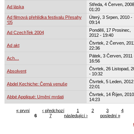
Středa, 4 Červen, 2008
Ad láska
01:20
Ad filmová přehlídka festivalu Přesahy
Úterý, 3 Srpen, 2010 -
‘05
09:14
Pondělí, 17 Prosinec,
Ad CzechTek 2004
2012 - 19:40
Čtvrtek, 2 Červen, 201
Ad akt
22:36
Pátek, 3 Červen, 2011 
Ach…
16:56
Čtvrtek, 26 Listopad, 
Absolvent
- 10:32
Čtvrtek, 5 Leden, 2012 
Abdel Kechiche: Černá venuše
22:01
Čtvrtek, 14 Říjen, 2010
Abbé Appliqué: Umění mrdati
14:23
« první
‹ předchozí
1
2
3
4
6
7
následující ›
poslední »