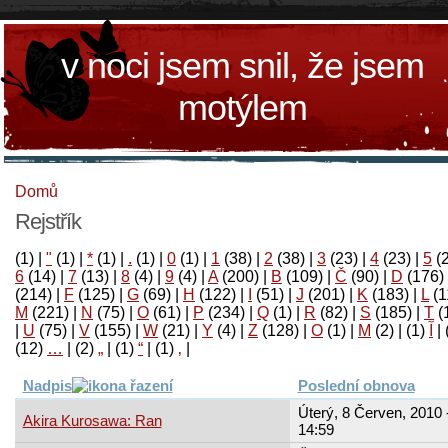
v noci jsem snil, že jsem
motýlem
Domů
Rejstřík
(1)
|
"
(1)
|
*
(1)
|
.
(1)
|
0
(1)
|
1
(38)
|
2
(38)
|
3
(23)
|
4
(23)
|
5
(
6
(14)
|
7
(13)
|
8
(4)
|
9
(4)
|
A
(200)
|
B
(109)
|
Č
(90)
|
D
(176)
(214)
|
F
(125)
|
G
(69)
|
H
(122)
|
I
(51)
|
J
(201)
|
K
(183)
|
L
(1
M
(221)
|
N
(75)
|
O
(61)
|
P
(234)
|
Q
(1)
|
R
(82)
|
S
(185)
|
T
(
|
U
(75)
|
V
(155)
|
W
(21)
|
Y
(4)
|
Z
(128)
|
Ο
(1)
|
М
(2)
|
(1)
آ
|
(12)
…
|
(2)
„
|
(1)
“
|
(1)
‚
|
Nadpis
Poslední obnova
Úterý, 8 Červen, 2010 
Akira Kurosawa: Ran
14:59