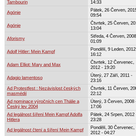
Tambourin
14:33
Pátek, 26 Červen, 2015
Agónie
09:54
Čtvrtek, 25 Červen, 20
Agónie
13:04
Středa, 4 Červen, 2008
Aforismy
01:09
Pondělí, 9 Leden, 2012
Adolf Hitler: Mein Kampf
16:12
Čtvrtek, 12 Červenec,
Adam Elliot: Mary and Max
2012 - 19:20
Úterý, 27 Září, 2011 -
Adagio lamentoso
23:16
Ad Protestfest : Nezávislost českých
Čtvrtek, 11 Červen, 20
masmédií
22:12
Ad nominace výročních cen Thálie a
Úterý, 3 Červen, 2008 
Český lev 2004
17:06
Ad legálnost šíření Mein Kampf Adolfa
Pátek, 24 Srpen, 2012 
Hitlera
23:28
Pondělí, 30 Červenec,
Ad legálnost čtení a šíření Mein Kampf
2012 - 04:27