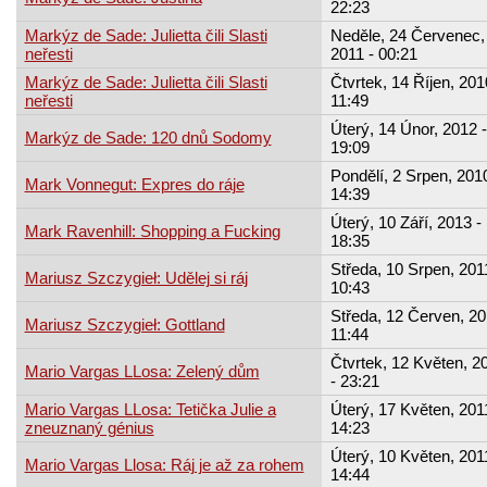
22:23
Markýz de Sade: Julietta čili Slasti
Neděle, 24 Červenec,
neřesti
2011 - 00:21
Markýz de Sade: Julietta čili Slasti
Čtvrtek, 14 Říjen, 201
neřesti
11:49
Úterý, 14 Únor, 2012 -
Markýz de Sade: 120 dnů Sodomy
19:09
Pondělí, 2 Srpen, 2010
Mark Vonnegut: Expres do ráje
14:39
Úterý, 10 Září, 2013 -
Mark Ravenhill: Shopping a Fucking
18:35
Středa, 10 Srpen, 201
Mariusz Szczygieł: Udělej si ráj
10:43
Středa, 12 Červen, 20
Mariusz Szczygieł: Gottland
11:44
Čtvrtek, 12 Květen, 2
Mario Vargas LLosa: Zelený dům
- 23:21
Mario Vargas LLosa: Tetička Julie a
Úterý, 17 Květen, 201
zneuznaný génius
14:23
Úterý, 10 Květen, 201
Mario Vargas Llosa: Ráj je až za rohem
14:44