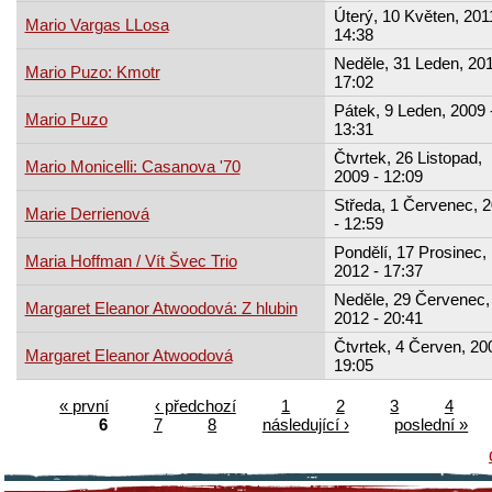
Úterý, 10 Květen, 201
Mario Vargas LLosa
14:38
Neděle, 31 Leden, 201
Mario Puzo: Kmotr
17:02
Pátek, 9 Leden, 2009 
Mario Puzo
13:31
Čtvrtek, 26 Listopad,
Mario Monicelli: Casanova '70
2009 - 12:09
Středa, 1 Červenec, 
Marie Derrienová
- 12:59
Pondělí, 17 Prosinec,
Maria Hoffman / Vít Švec Trio
2012 - 17:37
Neděle, 29 Červenec,
Margaret Eleanor Atwoodová: Z hlubin
2012 - 20:41
Čtvrtek, 4 Červen, 20
Margaret Eleanor Atwoodová
19:05
« první
‹ předchozí
1
2
3
4
6
7
8
následující ›
poslední »