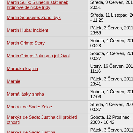
Martin Šulík: Sluneční stát aneb
Středa, 9 Červen, 201
hrdinové dělnické třídy
20:51
Středa, 11 Listopad, 
Martin Scorsese: Zuřící býk
- 11:29
Pátek, 3 Červen, 2011
Martin Huba: Incident
23:58
Sobota, 4 Červen, 201
Martin Crimp: Story
00:28
Sobota, 4 Červen, 201
Martin Crimp: Pokusy o její život
00:27
Úterý, 16 Červen, 201
Marocká krajina
11:16
Pátek, 3 Červen, 2011
Marnie
23:41
Sobota, 4 Červen, 201
Marná lásky snaha
17:06
Středa, 4 Červen, 200
Markýz de Sade: Zoloe
00:37
Markýz de Sade: Justina čili prokletí
Sobota, 12 Prosinec,
ctnosti
2009 - 16:42
Pátek, 3 Červen, 2011
Markýz de Sade: Justina