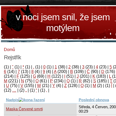
v noci jsem snil, že jsem
motýlem
Domů
Rejstřík
(1)
|
"
(1)
|
*
(1)
|
.
(1)
|
0
(1)
|
1
(38)
|
2
(38)
|
3
(23)
|
4
(23)
|
5
(
6
(14)
|
7
(13)
|
8
(4)
|
9
(4)
|
A
(200)
|
B
(109)
|
Č
(90)
|
D
(176)
(214)
|
F
(125)
|
G
(69)
|
H
(122)
|
I
(51)
|
J
(201)
|
K
(183)
|
L
(1
M
(221)
|
N
(75)
|
O
(61)
|
P
(234)
|
Q
(1)
|
R
(82)
|
S
(185)
|
T
(
|
U
(75)
|
V
(155)
|
W
(21)
|
Y
(4)
|
Z
(128)
|
Ο
(1)
|
М
(2)
|
(1)
آ
|
(12)
…
|
(2)
„
|
(1)
“
|
(1)
‚
|
Nadpis
Poslední obnova
Středa, 4 Červen, 200
Maska Červené smrti
00:29