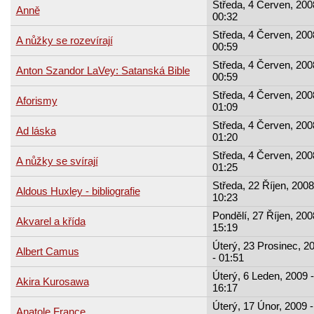
Středa, 4 Červen, 200
Anně
00:32
Středa, 4 Červen, 200
A nůžky se rozevírají
00:59
Středa, 4 Červen, 200
Anton Szandor LaVey: Satanská Bible
00:59
Středa, 4 Červen, 200
Aforismy
01:09
Středa, 4 Červen, 200
Ad láska
01:20
Středa, 4 Červen, 200
A nůžky se svírají
01:25
Středa, 22 Říjen, 2008
Aldous Huxley - bibliografie
10:23
Pondělí, 27 Říjen, 200
Akvarel a křída
15:19
Úterý, 23 Prosinec, 2
Albert Camus
- 01:51
Úterý, 6 Leden, 2009 -
Akira Kurosawa
16:17
Úterý, 17 Únor, 2009 -
Anatole France