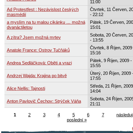
11:00
Ad Protestfest : Nezávislost českých
Čtvrtek, 11 Červen, 2
masmédií
- 22:12
a myslím na tu malou cikánku … možná
Pátek, 19 Červen, 200
dvanáctiletou
15:01
Sobota, 20 Červen, 2
A zítra? Jsem možná mrtev
- 13:55
Čtvrtek, 8 Říjen, 2009 
Anatole France: Ostrov Tučňáků
15:16
Pátek, 9 Říjen, 2009 -
Andrea Sedláčková: Oběti a vrazi
15:55
Úterý, 20 Říjen, 2009 
Andrzej Wajda: Krajina po bitvě
17:55
Středa, 21 Říjen, 2009
Alice Nellis: Tajnosti
14:04
Sobota, 24 Říjen, 2009
Anton Pavlovič Čechov: Strýček Váňa
21:11
1
2
3
4
5
6
7
následují
poslední »