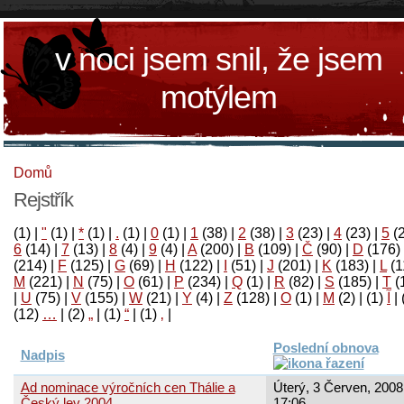
v noci jsem snil, že jsem
motýlem
Domů
Rejstřík
(1)
|
"
(1)
|
*
(1)
|
.
(1)
|
0
(1)
|
1
(38)
|
2
(38)
|
3
(23)
|
4
(23)
|
5
(
6
(14)
|
7
(13)
|
8
(4)
|
9
(4)
|
A
(200)
|
B
(109)
|
Č
(90)
|
D
(176)
(214)
|
F
(125)
|
G
(69)
|
H
(122)
|
I
(51)
|
J
(201)
|
K
(183)
|
L
(1
M
(221)
|
N
(75)
|
O
(61)
|
P
(234)
|
Q
(1)
|
R
(82)
|
S
(185)
|
T
(
|
U
(75)
|
V
(155)
|
W
(21)
|
Y
(4)
|
Z
(128)
|
Ο
(1)
|
М
(2)
|
(1)
آ
|
(12)
…
|
(2)
„
|
(1)
“
|
(1)
‚
|
Poslední obnova
Nadpis
Ad nominace výročních cen Thálie a
Úterý, 3 Červen, 2008
Český lev 2004
17:06