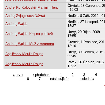
Čtvrtek, 29 Červenec, 2
Andrej Končalovskij: Mariini milenci
- 16:03
Andrej Zvjagincev: Návrat
Neděle, 9 Září, 2012 - 0
Neděle, 27 Listopad, 201
Andrzej Wajda
15:37
Úterý, 20 Říjen, 2009 -
Andrzej Wajda: Krajina po bitvě
17:55
Čtvrtek, 1 Prosinec, 201
Andrzej Wajda: Muž z mramoru
13:16
Úterý, 30 Červen, 2015 
Angličan v Moulin Rouge
09:45
Pátek, 26 Červen, 2015 
Angličan v Moulin Rouge
13:32
« první
‹ předchozí
1
2
3
4
6
7
následující ›
poslední »