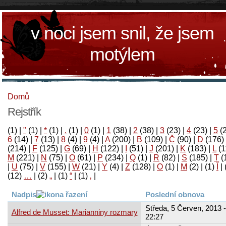
v noci jsem snil, že jsem
motýlem
Domů
Rejstřík
(1)
|
"
(1)
|
*
(1)
|
.
(1)
|
0
(1)
|
1
(38)
|
2
(38)
|
3
(23)
|
4
(23)
|
5
(
6
(14)
|
7
(13)
|
8
(4)
|
9
(4)
|
A
(200)
|
B
(109)
|
Č
(90)
|
D
(176)
(214)
|
F
(125)
|
G
(69)
|
H
(122)
|
I
(51)
|
J
(201)
|
K
(183)
|
L
(1
M
(221)
|
N
(75)
|
O
(61)
|
P
(234)
|
Q
(1)
|
R
(82)
|
S
(185)
|
T
(
|
U
(75)
|
V
(155)
|
W
(21)
|
Y
(4)
|
Z
(128)
|
Ο
(1)
|
М
(2)
|
(1)
آ
|
(12)
…
|
(2)
„
|
(1)
“
|
(1)
‚
|
Nadpis
Poslední obnova
Středa, 5 Červen, 2013 -
Alfred de Musset: Marianniny rozmary
22:27