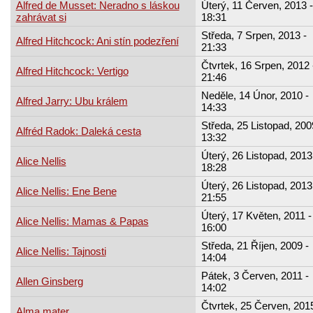
Alfred de Musset: Neradno s láskou
Úterý, 11 Červen, 2013 -
zahrávat si
18:31
Středa, 7 Srpen, 2013 -
Alfred Hitchcock: Ani stín podezření
21:33
Čtvrtek, 16 Srpen, 2012 
Alfred Hitchcock: Vertigo
21:46
Neděle, 14 Únor, 2010 -
Alfred Jarry: Ubu králem
14:33
Středa, 25 Listopad, 200
Alfréd Radok: Daleká cesta
13:32
Úterý, 26 Listopad, 2013
Alice Nellis
18:28
Úterý, 26 Listopad, 2013
Alice Nellis: Ene Bene
21:55
Úterý, 17 Květen, 2011 -
Alice Nellis: Mamas & Papas
16:00
Středa, 21 Říjen, 2009 -
Alice Nellis: Tajnosti
14:04
Pátek, 3 Červen, 2011 -
Allen Ginsberg
14:02
Čtvrtek, 25 Červen, 2015
Alma mater