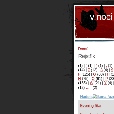
v noci
Domů
Rejstřík
(1)
|
"
(1)
|
*
(1)
|
.
(1)
(14)
|
7
(13)
|
8
(4)
|
9
F
(125)
|
G
(69)
|
H
(1
N
(75)
|
O
(61)
|
P
(2
(155)
|
W
(21)
|
Y
(4)
(12)
…
|
(2)
Nadpis
Evening Star