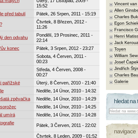
ta malých
Úterý, 17 Listopad, 2009 -
Vincent va
15:52
Allen Ginsb
e před tabulí
Pátek, 26 Srpen, 2011 - 15:19
Charles Buk
Čtvrtek, 8 Březen, 2012 -
Egon Schiel
?
11:26
Francisco 
Pondělí, 19 Prosinec, 2011 -
Henri Matis
dý den odvahu
22:14
Jack Kerou
řův konec
Pátek, 3 Srpen, 2012 - 23:27
Toyen
William Sew
Sobota, 4 Červen, 2011 -
00:23
Josef Čape
Jindřich Štý
Středa, 4 Červen, 2008 -
00:27
Charles Bau
Galerie
i pařížské
Úterý, 8 Červen, 2010 - 21:40
le
Neděle, 14 Únor, 2010 - 14:32
ešatá zpěvačka
Neděle, 14 Únor, 2010 - 14:29
hledat na 
osorožec
Neděle, 14 Únor, 2010 - 14:25
Co hledat:
l umírá
Neděle, 14 Únor, 2010 - 14:28
ografie
Pátek, 3 Červen, 2011 - 22:02
navigace
Čtvrtek, 8 Leden, 2009 - 01:52