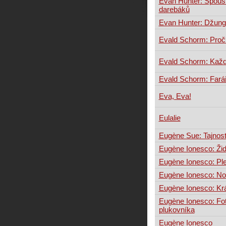
Evan Hunter: Spous
darebáků
Evan Hunter: Džungl
Evald Schorm: Proč
Evald Schorm: Kaž
Evald Schorm: Fará
Eva, Eva!
Eulalie
Eugène Sue: Tajnost
Eugène Ionesco: Žid
Eugène Ionesco: Pl
Eugène Ionesco: N
Eugène Ionesco: Krá
Eugène Ionesco: Fot
plukovníka
Eugène Ionesco