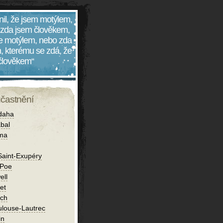
nil, že jsem motýlem,
 zda jsem člověkem,
 je motýlem, nebo zda
, kterému se zdá, že
 člověkem“
účastnění
daha
bal
íma
Saint-Exupéry
 Poe
ell
et
ch
ulouse-Lautrec
in