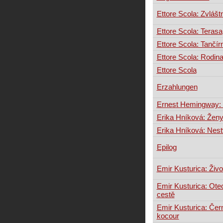
Ettore Scola: Zvlášt
Ettore Scola: Terasa
Ettore Scola: Tančír
Ettore Scola: Rodin
Ettore Scola
Erzahlungen
Ernest Hemingway: 
Erika Hníková: Žen
Erika Hníková: Nes
Epilog
Emir Kusturica: Živo
Emir Kusturica: Ote
cestě
Emir Kusturica: Čern
kocour