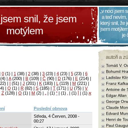
„v noci jsem s
 jsem snil, že jsem
a teď nevím,
který snil, že
motýlem
jsem motýlem
je
autoři a z
Tomáš V. O
Bohumil Hra
|
0
(1)
|
1
(38)
|
2
(38)
|
3
(23)
|
4
(23)
|
5
(23)
|
6
Ladislav Kl
(4)
|
A
(200)
|
B
(109)
|
Č
(90)
|
D
(176)
|
E
(214)
|
22)
|
I
(51)
|
J
(201)
|
K
(183)
|
L
(119)
|
M
(221)
|
Franz Kafka
34)
|
Q
(1)
|
R
(82)
|
S
(185)
|
T
(171)
|
U
(75)
|
V
Antoine de 
|
Z
(128)
|
Ο
(1)
|
М
(2)
|
„
|
(1)
“
|
(1)
‚
|
(1)
آ
|
(1)
א
Edgar Allan
George Orw
Claude Mon
Poslední obnova
Edvard Mun
Středa, 4 Červen, 2008 -
Henri de To
00:27
Paul Gaugu