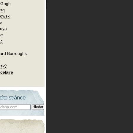
n Gogh
erg
owski
e
Goya
se
ac
ard Burroughs
k
rský
delaire
této stránce