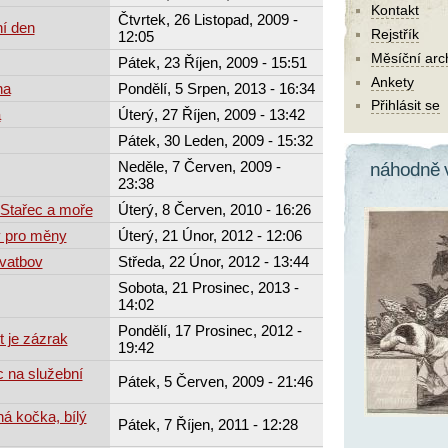
Kontakt
Čtvrtek, 26 Listopad, 2009 -
ní den
Rejstřík
12:05
Měsíční arc
Pátek, 23 Říjen, 2009 - 15:51
Ankety
na
Pondělí, 5 Srpen, 2013 - 16:34
Přihlásit se
a
Úterý, 27 Říjen, 2009 - 13:42
Pátek, 30 Leden, 2009 - 15:32
Neděle, 7 Červen, 2009 -
náhodně 
23:38
Stařec a moře
Úterý, 8 Červen, 2010 - 16:26
y pro měny
Úterý, 21 Únor, 2012 - 12:06
tvatbov
Středa, 22 Únor, 2012 - 13:44
Sobota, 21 Prosinec, 2013 -
14:02
Pondělí, 17 Prosinec, 2012 -
t je zázrak
19:42
c na služební
Pátek, 5 Červen, 2009 - 21:46
á kočka, bílý
Pátek, 7 Říjen, 2011 - 12:28