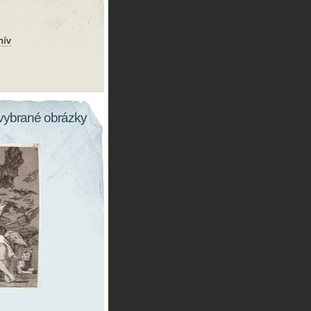
hív
vybrané obrázky