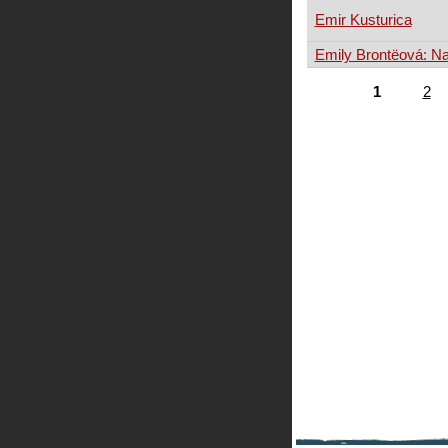
Emir Kusturica
Emily Brontëová: Na
1
2