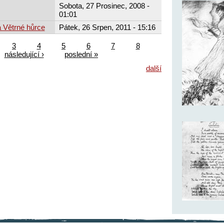
Sobota, 27 Prosinec, 2008 -
01:01
 Větrné hůrce
Pátek, 26 Srpen, 2011 - 15:16
3
4
5
6
7
8
následující ›
poslední »
další