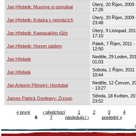
Úterý, 20 Říjen, 2009 
Jan Hřebejk: Musíme si pomáhat
17:26
Úterý, 20 Říjen, 2009 
Jan Hřebejk: Kráska v nesnázích
23:48
Úterý, 9 Listopad, 201
Jan Hřebejk: Kawasakiho růže
17:10
Pátek, 7 Říjen, 2011 -
Jan Hřebejk: Horem pádem
12:50
Neděle, 29 Leden, 201
Jan Hřebejk
01:03
Sobota, 1 Říjen, 2011 
Jan Hřebejk
10:44
Neděle, 12 Červen, 2
Jan Antonín Pitínský: Hordubal
- 13:27
Středa, 18 Květen, 20
James Patrick Donleavy: Zrzoun
23:52
« první
‹ předchozí
1
2
3
4
6
7
následující ›
poslední »