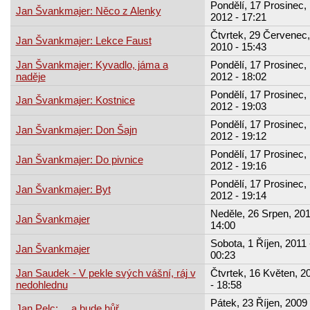
Pondělí, 17 Prosinec,
Jan Švankmajer: Něco z Alenky
2012 - 17:21
Čtvrtek, 29 Červenec,
Jan Švankmajer: Lekce Faust
2010 - 15:43
Jan Švankmajer: Kyvadlo, jáma a
Pondělí, 17 Prosinec,
naděje
2012 - 18:02
Pondělí, 17 Prosinec,
Jan Švankmajer: Kostnice
2012 - 19:03
Pondělí, 17 Prosinec,
Jan Švankmajer: Don Šajn
2012 - 19:12
Pondělí, 17 Prosinec,
Jan Švankmajer: Do pivnice
2012 - 19:16
Pondělí, 17 Prosinec,
Jan Švankmajer: Byt
2012 - 19:14
Neděle, 26 Srpen, 201
Jan Švankmajer
14:00
Sobota, 1 Říjen, 2011 
Jan Švankmajer
00:23
Jan Saudek - V pekle svých vášní, ráj v
Čtvrtek, 16 Květen, 2
nedohlednu
- 18:58
Pátek, 23 Říjen, 2009 
Jan Pelc: …a bude hůř