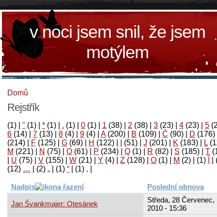
v noci jsem snil, že jsem
motýlem
Domů
Rejstřík
(1)
|
"
(1)
|
*
(1)
|
.
(1)
|
0
(1)
|
1
(38)
|
2
(38)
|
3
(23)
|
4
(23)
|
5
(
6
(14)
|
7
(13)
|
8
(4)
|
9
(4)
|
A
(200)
|
B
(109)
|
Č
(90)
|
D
(176)
(214)
|
F
(125)
|
G
(69)
|
H
(122)
|
I
(51)
|
J
(201)
|
K
(183)
|
L
(1
M
(221)
|
N
(75)
|
O
(61)
|
P
(234)
|
Q
(1)
|
R
(82)
|
S
(185)
|
T
(
|
U
(75)
|
V
(155)
|
W
(21)
|
Y
(4)
|
Z
(128)
|
Ο
(1)
|
М
(2)
|
(1)
آ
|
(12)
…
|
(2)
„
|
(1)
“
|
(1)
‚
|
Nadpis
Poslední obnova
Středa, 28 Červenec,
Jan Švankmajer: Otesánek
2010 - 15:36