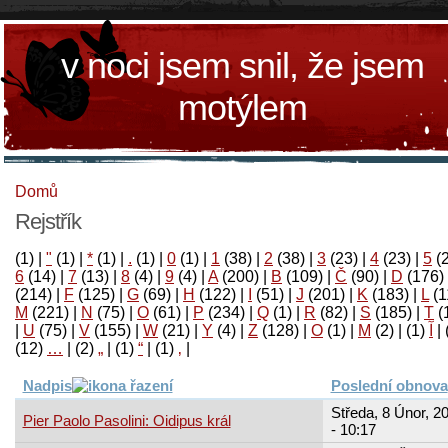
v noci jsem snil, že jsem
motýlem
Domů
Rejstřík
(1)
|
"
(1)
|
*
(1)
|
.
(1)
|
0
(1)
|
1
(38)
|
2
(38)
|
3
(23)
|
4
(23)
|
5
(
6
(14)
|
7
(13)
|
8
(4)
|
9
(4)
|
A
(200)
|
B
(109)
|
Č
(90)
|
D
(176)
(214)
|
F
(125)
|
G
(69)
|
H
(122)
|
I
(51)
|
J
(201)
|
K
(183)
|
L
(1
M
(221)
|
N
(75)
|
O
(61)
|
P
(234)
|
Q
(1)
|
R
(82)
|
S
(185)
|
T
(
|
U
(75)
|
V
(155)
|
W
(21)
|
Y
(4)
|
Z
(128)
|
Ο
(1)
|
М
(2)
|
(1)
آ
|
(12)
…
|
(2)
„
|
(1)
“
|
(1)
‚
|
Nadpis
Poslední obnova
Středa, 8 Únor, 2
Pier Paolo Pasolini: Oidipus král
- 10:17