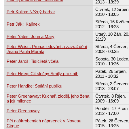
2013 - 18:39
Čtvrtek, 12 Srpen
Petr Koliha: Něžný barbar
2010 - 13:05
Středa, 16 Květen
Petr Jákl: Kajínek
2012 - 16:23
Úterý, 10 Září, 20
Peter Yates: John a Mary
21:29
Peter Weiss: Pronásledování a zavraždění
Středa, 4 Červen,
Jeana Paula Marata
2008 - 00:35
Sobota, 30 Leden
Peter Jaroš: Tisíciletá včela
2010 - 13:26
Pátek, 26 Srpen,
Peter Høeg: Cit slečny Smilly pro sníh
2011 - 10:32
Středa, 3 Červene
Peter Handke: Spílání publiku
2013 - 23:07
Peter Greenaway: Kuchař, zloděj, jeho žena
Čtvrtek, 8 Říjen,
a její milenec
2009 - 16:09
Pondělí, 17 Prosi
Peter Greenaway
2012 - 17:00
Pět naškrobených náprsenek v Noveau
Pátek, 26 Červen
Cirque
2015 - 13:25