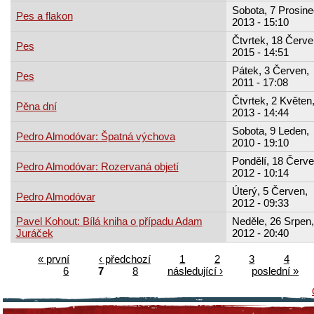
Sobota, 7 Prosine
Pes a flakon
2013 - 15:10
Čtvrtek, 18 Červe
Pes
2015 - 14:51
Pátek, 3 Červen,
Pes
2011 - 17:08
Čtvrtek, 2 Květen
Pěna dní
2013 - 14:44
Sobota, 9 Leden,
Pedro Almodóvar: Špatná výchova
2010 - 19:10
Pondělí, 18 Červe
Pedro Almodóvar: Rozervaná objetí
2012 - 10:14
Úterý, 5 Červen,
Pedro Almodóvar
2012 - 09:33
Pavel Kohout: Bílá kniha o případu Adam
Neděle, 26 Srpen,
Juráček
2012 - 20:40
« první
‹ předchozí
1
2
3
4
6
7
8
následující ›
poslední »