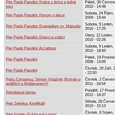
Pier Paolo Pasolini: Kytice z tisíce a jedné
Pátek, 30 Červen
noci
2010 - 14:48
Sobota, 24 Říjen,
Pier Paolo Pasolini: Hovory o lásce
2009 - 19:44
Sobota, 9 Leden,
Pier Paolo Pasolini: Evangelium sv. Matouše
2010 - 17:25
Úterý, 12 Leden,
Pier Paolo Pasolini: Dravci a vrabci
2010 - 02:26
Sobota, 9 Leden,
Pier Paolo Pasolini: Accattone
2010 - 18:50
Pátek, 19 Prosine
Pier Paolo Pasolini
2008 - 13:05
Čtvrtek, 29 Září, 
Pier Paolo Pasolini
- 22:50
Petru Cimpoeşu: Simion Výtažník (Román o
Čtvrtek, 2 Červen
andělích a Moldavanech)
2011 - 18:54
Pondělí, 17 Prosi
Petrolejové lampy
2012 - 16:37
Středa, 28 Červe
Petr Zelenka: Knoflíkáři
2010 - 15:13
Čtvrtek, 8 Srpen,
Petr Nýdrle: Evžen mezi námi