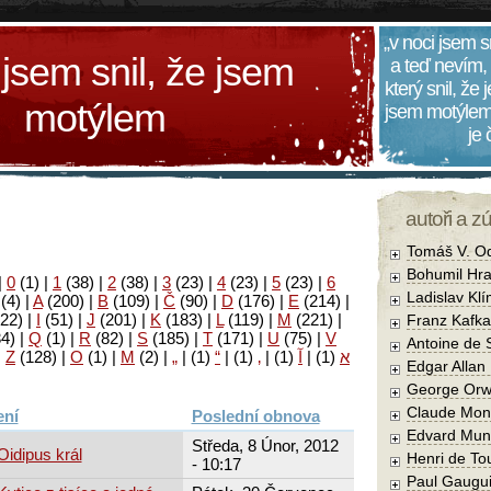
„v noci jsem s
 jsem snil, že jsem
a teď nevím,
který snil, že
motýlem
jsem motýlem
je
autoři a z
Tomáš V. O
Bohumil Hra
|
0
(1)
|
1
(38)
|
2
(38)
|
3
(23)
|
4
(23)
|
5
(23)
|
6
Ladislav Kl
(4)
|
A
(200)
|
B
(109)
|
Č
(90)
|
D
(176)
|
E
(214)
|
22)
|
I
(51)
|
J
(201)
|
K
(183)
|
L
(119)
|
M
(221)
|
Franz Kafka
34)
|
Q
(1)
|
R
(82)
|
S
(185)
|
T
(171)
|
U
(75)
|
V
Antoine de 
|
Z
(128)
|
Ο
(1)
|
М
(2)
|
„
|
(1)
“
|
(1)
‚
|
(1)
آ
|
(1)
א
Edgar Allan
George Orw
Claude Mon
Poslední obnova
Edvard Mun
Středa, 8 Únor, 2012
Oidipus král
Henri de To
- 10:17
Paul Gaugu