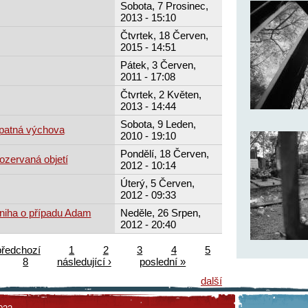
Sobota, 7 Prosinec,
2013 - 15:10
Čtvrtek, 18 Červen,
2015 - 14:51
Pátek, 3 Červen,
2011 - 17:08
Čtvrtek, 2 Květen,
2013 - 14:44
Sobota, 9 Leden,
patná výchova
2010 - 19:10
Pondělí, 18 Červen,
ozervaná objetí
2012 - 10:14
Úterý, 5 Červen,
2012 - 09:33
kniha o případu Adam
Neděle, 26 Srpen,
2012 - 20:40
předchozí
1
2
3
4
5
8
následující ›
poslední »
další