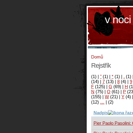
v noci
Domů
Rejstřík
(1)
|
"
(1)
|
*
(1)
|
.
(1)
(14)
|
7
(13)
|
8
(4)
|
9
F
(125)
|
G
(69)
|
H
(1
N
(75)
|
O
(61)
|
P
(2
(155)
|
W
(21)
|
Y
(4)
(12)
…
|
(2)
Nadpis
Pier Paolo Pasolini: 