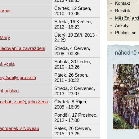
2013 - 18:39
Kontakt
Čtvrtek, 12 Srpen,
barbar
Rejstřík
2010 - 13:05
Měsíční arc
Středa, 16 Květen,
Ankety
2012 - 16:23
Přihlásit se
Úterý, 10 Září, 2013 -
 Mary
21:29
ledování a zavraždění
Středa, 4 Červen,
náhodně 
2008 - 00:35
Sobota, 30 Leden,
tá včela
2010 - 13:26
Pátek, 26 Srpen,
ny Smilly pro sníh
2011 - 10:32
Středa, 3 Červenec,
í publiku
2013 - 23:07
chař, zloděj, jeho žena
Čtvrtek, 8 Říjen,
2009 - 16:09
Pondělí, 17 Prosinec,
2012 - 17:00
áprsenek v Noveau
Pátek, 26 Červen,
2015 - 13:25