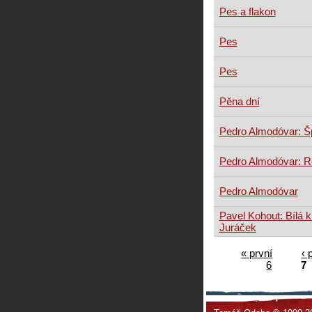
Pes a flakon
Pes
Pes
Pěna dní
Pedro Almodóvar: Š
Pedro Almodóvar: R
Pedro Almodóvar
Pavel Kohout: Bílá 
Juráček
« první
‹ 
6
7