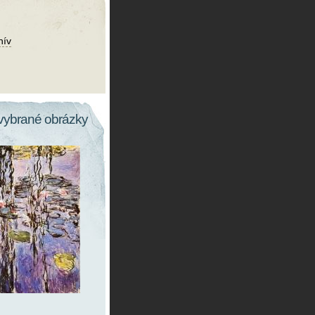
hív
vybrané obrázky