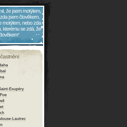
nil, že jsem motýlem,
 zda jsem člověkem,
 je motýlem, nebo zda
, kterému se zdá, že
 člověkem“
účastnění
daha
bal
íma
Saint-Exupéry
 Poe
ell
et
ch
ulouse-Lautrec
in