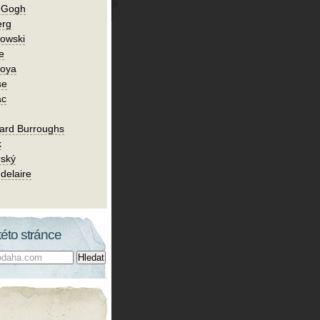
n Gogh
erg
owski
e
Goya
se
ac
ard Burroughs
k
rský
delaire
této stránce