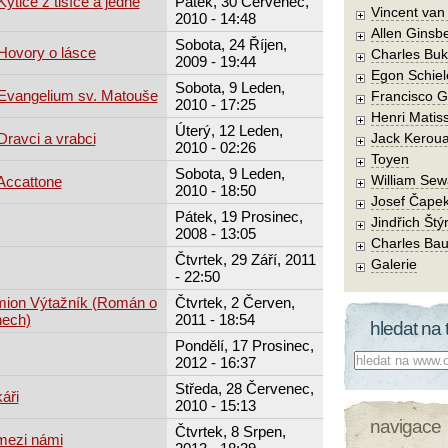
Kytice z tisíce a jedné
Pátek, 30 Červenec,
Vincent va
2010 - 14:48
Allen Ginsb
Sobota, 24 Říjen,
 Hovory o lásce
Charles Buk
2009 - 19:44
Egon Schiel
Sobota, 9 Leden,
: Evangelium sv. Matouše
Francisco 
2010 - 17:25
Henri Matis
Úterý, 12 Leden,
 Dravci a vrabci
Jack Kerou
2010 - 02:26
Toyen
Sobota, 9 Leden,
William Sew
 Accattone
2010 - 18:50
Josef Čape
Pátek, 19 Prosinec,
Jindřich Štý
2008 - 13:05
Charles Bau
Čtvrtek, 29 Září, 2011
Galerie
- 22:50
mion Výtažník (Román o
Čtvrtek, 2 Červen,
nech)
2011 - 18:54
hledat na 
Pondělí, 17 Prosinec,
Co hledat:
2012 - 16:37
Středa, 28 Červenec,
áři
2010 - 15:13
navigace
Čtvrtek, 8 Srpen,
mezi námi