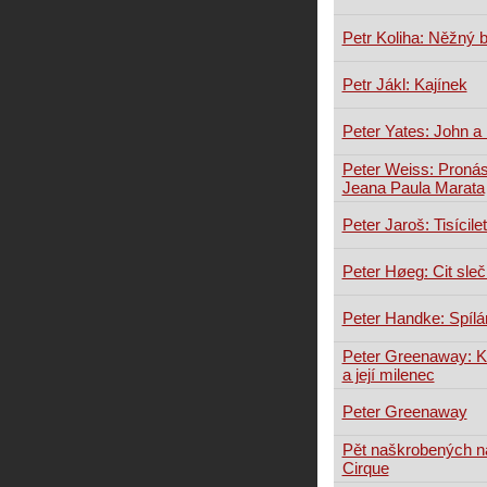
Petr Koliha: Něžný 
Petr Jákl: Kajínek
Peter Yates: John a
Peter Weiss: Pronás
Jeana Paula Marata
Peter Jaroš: Tisícile
Peter Høeg: Cit sleč
Peter Handke: Spílán
Peter Greenaway: Ku
a její milenec
Peter Greenaway
Pět naškrobených n
Cirque