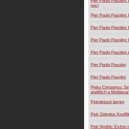
Pier Paolo Pasolini: 
noci
Pier Paolo Pasolini:
Pier Paolo Pasolini
Pier Paolo Pasolini:
Pier Paolo Pasolini:
Pier Paolo Pasolini
Pier Paolo Pasolini
Petru Cimpoeşu: Si
andělích a Moldava
Petrolejové lampy
Petr Zelenka: Knoflík
Petr Nýdrle: Evžen 