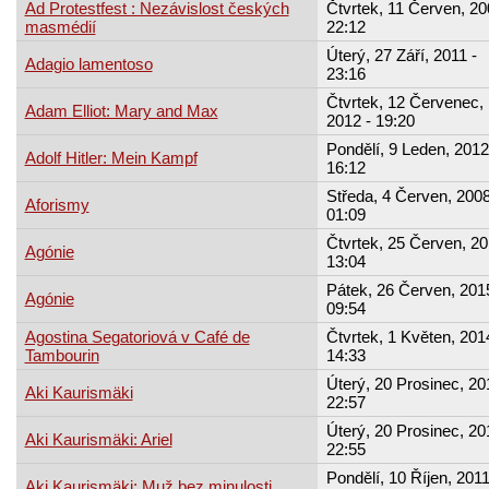
Ad Protestfest : Nezávislost českých
Čtvrtek, 11 Červen, 20
masmédií
22:12
Úterý, 27 Září, 2011 -
Adagio lamentoso
23:16
Čtvrtek, 12 Červenec,
Adam Elliot: Mary and Max
2012 - 19:20
Pondělí, 9 Leden, 2012
Adolf Hitler: Mein Kampf
16:12
Středa, 4 Červen, 2008
Aforismy
01:09
Čtvrtek, 25 Červen, 20
Agónie
13:04
Pátek, 26 Červen, 2015
Agónie
09:54
Agostina Segatoriová v Café de
Čtvrtek, 1 Květen, 201
Tambourin
14:33
Úterý, 20 Prosinec, 20
Aki Kaurismäki
22:57
Úterý, 20 Prosinec, 20
Aki Kaurismäki: Ariel
22:55
Pondělí, 10 Říjen, 2011
Aki Kaurismäki: Muž bez minulosti