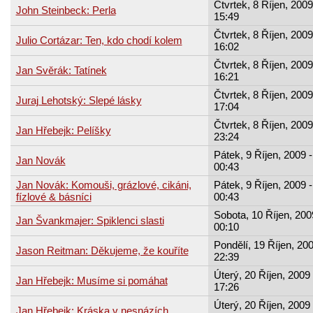
Čtvrtek, 8 Říjen, 2009
John Steinbeck: Perla
15:49
Čtvrtek, 8 Říjen, 2009
Julio Cortázar: Ten, kdo chodí kolem
16:02
Čtvrtek, 8 Říjen, 2009
Jan Svěrák: Tatínek
16:21
Čtvrtek, 8 Říjen, 2009
Juraj Lehotský: Slepé lásky
17:04
Čtvrtek, 8 Říjen, 2009
Jan Hřebejk: Pelíšky
23:24
Pátek, 9 Říjen, 2009 -
Jan Novák
00:43
Jan Novák: Komouši, grázlové, cikáni,
Pátek, 9 Říjen, 2009 -
fízlové & básníci
00:43
Sobota, 10 Říjen, 200
Jan Švankmajer: Spiklenci slasti
00:10
Pondělí, 19 Říjen, 200
Jason Reitman: Děkujeme, že kouříte
22:39
Úterý, 20 Říjen, 2009 
Jan Hřebejk: Musíme si pomáhat
17:26
Úterý, 20 Říjen, 2009 
Jan Hřebejk: Kráska v nesnázích