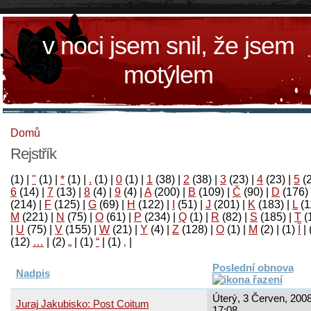
v noci jsem snil, že jsem
motýlem
Domů
Rejstřík
(1)
|
"
(1)
|
*
(1)
|
.
(1)
|
0
(1)
|
1
(38)
|
2
(38)
|
3
(23)
|
4
(23)
|
5
(
6
(14)
|
7
(13)
|
8
(4)
|
9
(4)
|
A
(200)
|
B
(109)
|
Č
(90)
|
D
(176)
(214)
|
F
(125)
|
G
(69)
|
H
(122)
|
I
(51)
|
J
(201)
|
K
(183)
|
L
(1
M
(221)
|
N
(75)
|
O
(61)
|
P
(234)
|
Q
(1)
|
R
(82)
|
S
(185)
|
T
(
|
U
(75)
|
V
(155)
|
W
(21)
|
Y
(4)
|
Z
(128)
|
Ο
(1)
|
М
(2)
|
(1)
آ
|
(12)
…
|
(2)
„
|
(1)
“
|
(1)
‚
|
Poslední obnova
Nadpis
Úterý, 3 Červen, 2008
Juraj Jakubisko: Post Coitum
17:08