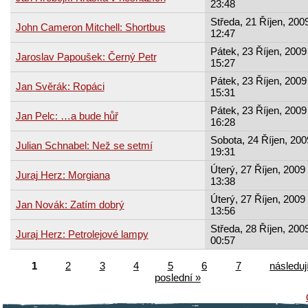
23:48
Středa, 21 Říjen, 2009
John Cameron Mitchell: Shortbus
12:47
Pátek, 23 Říjen, 2009
Jaroslav Papoušek: Černý Petr
15:27
Pátek, 23 Říjen, 2009
Jan Svěrák: Ropáci
15:31
Pátek, 23 Říjen, 2009
Jan Pelc: …a bude hůř
16:28
Sobota, 24 Říjen, 200
Julian Schnabel: Než se setmí
19:31
Úterý, 27 Říjen, 2009 
Juraj Herz: Morgiana
13:38
Úterý, 27 Říjen, 2009 
Jan Novák: Zatím dobrý
13:56
Středa, 28 Říjen, 2009
Juraj Herz: Petrolejové lampy
00:57
1
2
3
4
5
6
7
následují
poslední »