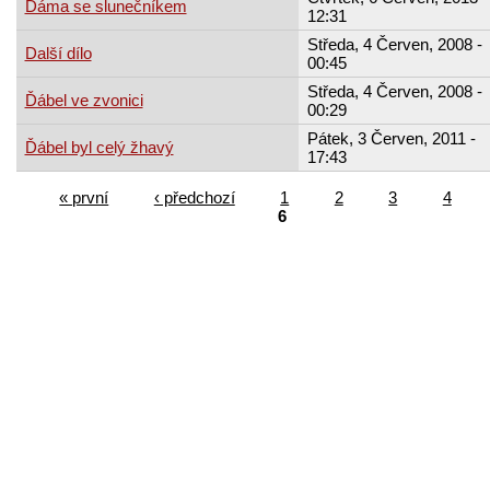
Dáma se slunečníkem
12:31
Středa, 4 Červen, 2008 -
Další dílo
00:45
Středa, 4 Červen, 2008 -
Ďábel ve zvonici
00:29
Pátek, 3 Červen, 2011 -
Ďábel byl celý žhavý
17:43
« první
‹ předchozí
1
2
3
4
6