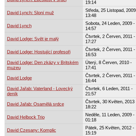
19:14
Středa, 25 Listopad, 2009
David Lynch: Sloní muž
13:48
Sobota, 24 Leden, 2009 -
David Lynch
14:57
Čtvrtek, 2 Červen, 2011 -
David Lodge: Svět je malý
17:27
Čtvrtek, 2 Červen, 2011 -
David Lodge: Hostující profesoři
16:53
David Lodge: Den zkázy v Britském
Úterý, 8 Červen, 2010 -
muzeu
17:41
Čtvrtek, 2 Červen, 2011 -
David Lodge
16:44
David Jařab: Vaterland - Lovecký
Čtvrtek, 6 Leden, 2011 -
deník
21:57
Čtvrtek, 30 Květen, 2013 
David Jařab: Osamělá srdce
18:22
Neděle, 11 Leden, 2009 -
David Helbock Trio
01:18
Pátek, 25 Květen, 2012 -
David Czesany: Komplic
15:19