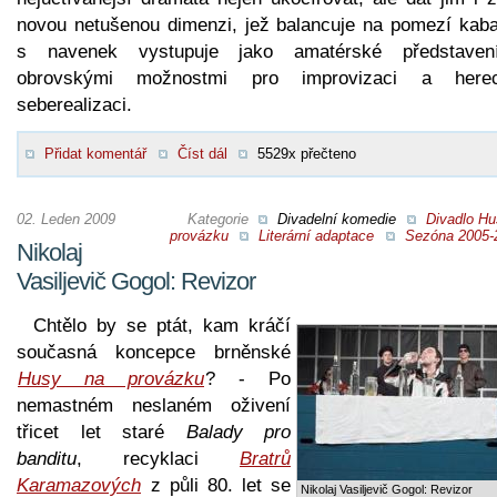
novou netušenou dimenzi, jež balancuje na pomezí kaba
s navenek vystupuje jako amatérské představe
obrovskými možnostmi pro improvizaci a here
seberealizaci.
Přidat komentář
Číst dál
5529x přečteno
02. Leden 2009
Kategorie
Divadelní komedie
Divadlo Hu
provázku
Literární adaptace
Sezóna 2005-
Nikolaj
Vasiljevič Gogol: Revizor
Chtělo by se ptát, kam kráčí
současná koncepce brněnské
Husy na provázku
? - Po
nemastném neslaném oživení
třicet let staré
Balady pro
banditu
, recyklaci
Bratrů
Karamazových
z půli 80. let se
Nikolaj Vasiljevič Gogol: Revizor