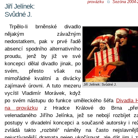
provázku
Sezóna 2004-
Jiří Jelínek:
Svůdné J.
Trpělo-li brněnské divadlo
nějakým závažným
nedostatkem, pak v prvé řadě
absencí spodního alternativního
proudu, jenž by již ve své
koncepci dělal divadlo jinak, po
svém, přesto však na
mimořádné kvalitní a divácky
Jiří Jelínek: Svůdné J.
zajímavé úrovni. A tuto mezeru
vycítil Vladimír Morávek, když
po svém nástupu do funkce uměleckého šéfa
Divadla 
na provázku
z Hradce Králové do Brna „přetá
velenadaného Jiřího Jelínka, jež se nebojí rozbíjet za
postupy v divadelní koncepci a současně autorsky i rež
zvládá takto „rozbité“ náměty na často nejslavněj
nejuctívanější dramata nejen ukočírovat, ale dát jim i 