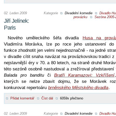
02. Leden 2009
Kategorie
Divadelní komedie
Divadlo Hu
provázku
Sezóna 2005-
Jiří Jelínek:
Paris
Nového uměleckého šéfa divadla
Husa na prová
Vladimíra Morávka, lze po roce jeho ustanovení do 
funkce zhodnotit jen velmi nejednoznačně - na jedné stra
v divadle cítit snaha navázat na provázkovskou tradici z
nejslavnější éry v 70. a 80 letech, na straně druhé Morá
této sezóně osobně nastudoval a zrežíroval představení 
Balada pro banditu
či
Bratři Karamazovi: Vzkříšení
kterých se nelze zbavit dojmu, že se Morávek roz
konkurovat repertoáru
brněnského Městského divadla
.
Přidat komentář
Číst dál
6059x přečteno
02. Leden 2009
Kategorie
Divadelní komedie
Divadlo Hu