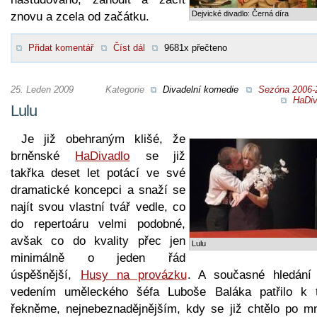
Dejvické divadlo: Černá díra
znovu a zcela od začátku.
Přidat komentář
Číst dál
9681x přečteno
25. Leden 2009
Kategorie
Divadelní komedie
Sezóna 2006-
HaDiv
Lulu
Je již obehraným klišé, že
brněnské
HaDivadlo
se již
takřka deset let potácí ve své
dramatické koncepci a snaží se
najít svou vlastní tvář vedle, co
do repertoáru velmi podobné,
avšak co do kvality přec jen
Lulu
minimálně o jeden řád
úspěšnější,
Husy na provázku
. A současné hledání
vedením uměleckého šéfa Luboše Baláka patřilo k 
řekněme, nejnebeznadějnějším, kdy se již chtělo po m