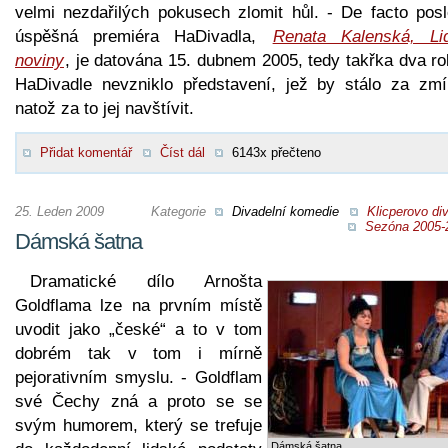
velmi nezdařilých pokusech zlomit hůl. - De facto posl
úspěšná premiéra HaDivadla,
Renata Kalenská, Li
noviny
, je datována 15. dubnem 2005, tedy takřka dva ro
HaDivadle nevzniklo představení, jež by stálo za zmí
natož za to jej navštívit.
Přidat komentář
Číst dál
6143x přečteno
25. Leden 2009
Kategorie
Divadelní komedie
Klicperovo di
Sezóna 2005-
Dámská šatna
Dramatické dílo Arnošta
Goldflama lze na prvním místě
uvodit jako „české“ a to v tom
dobrém tak v tom i mírně
pejorativním smyslu. - Goldflam
své Čechy zná a proto se se
svým humorem, který se trefuje
Dámská šatna