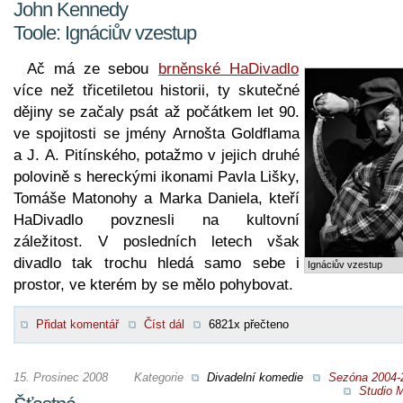
John Kennedy
Toole: Ignáciův vzestup
Ač má ze sebou
brněnské HaDivadlo
více než třicetiletou historii, ty skutečné
dějiny se začaly psát až počátkem let 90.
ve spojitosti se jmény Arnošta Goldflama
a J. A. Pitínského, potažmo v jejich druhé
polovině s hereckými ikonami Pavla Lišky,
Tomáše Matonohy a Marka Daniela, kteří
HaDivadlo povznesli na kultovní
záležitost. V posledních letech však
divadlo tak trochu hledá samo sebe i
Ignáciův vzestup
prostor, ve kterém by se mělo pohybovat.
Přidat komentář
Číst dál
6821x přečteno
15. Prosinec 2008
Kategorie
Divadelní komedie
Sezóna 2004-
Studio M