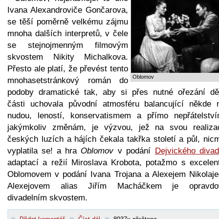
Ivana Alexandroviče Gončarova,
se těší poměrně velkému zájmu
mnoha dalších interpretů, v čele
se stejnojmenným filmovým
skvostem Nikity Michalkova.
Přesto ale platí, že převést tento
Oblomov
mnohasetstránkový román do
podoby dramatické tak, aby si přes nutné ořezání dě
části uchovala původní atmosféru balancující někde 
nudou, leností, konservatismem a přímo nepřátelstv
jakýmkoliv změnám, je výzvou, jež na svou realiza
českých luzích a hájích čekala takřka století a půl, ni
vyplatila se! a hra
Oblomov
v podání
Dejvického divad
adaptací a režií Miroslava Krobota, potažmo s excelen
Oblomovem v podání Ivana Trojana a Alexejem Nikolaj
Alexejovem alias Jiřím Macháčkem je opravd
divadelním skvostem.