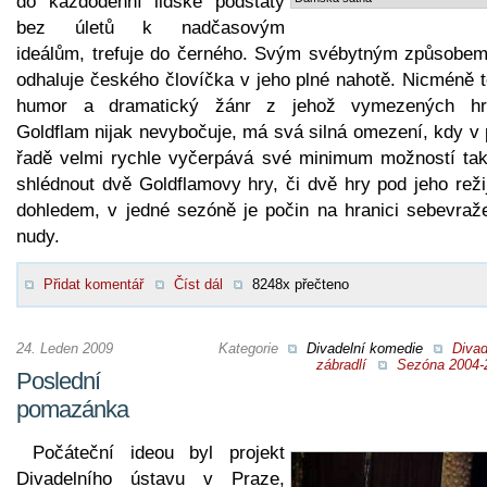
do každodenní lidské podstaty
bez úletů k nadčasovým
ideálům, trefuje do černého. Svým svébytným způsobem
odhaluje českého človíčka v jeho plné nahotě. Nicméně t
humor a dramatický žánr z jehož vymezených hr
Goldflam nijak nevybočuje, má svá silná omezení, kdy v 
řadě velmi rychle vyčerpává své minimum možností tak
shlédnout dvě Goldflamovy hry, či dvě hry pod jeho reži
dohledem, v jedné sezóně je počin na hranici sebevraž
nudy.
Přidat komentář
Číst dál
8248x přečteno
24. Leden 2009
Kategorie
Divadelní komedie
Divad
zábradlí
Sezóna 2004-
Poslední
pomazánka
Počáteční ideou byl projekt
Divadelního ústavu v Praze,