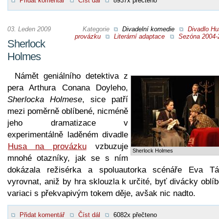
Přidat komentář
Číst dál
8937x přečteno
03. Leden 2009
Kategorie
Divadelní komedie
Divadlo Hu
provázku
Literární adaptace
Sezóna 2004-
Sherlock
Holmes
Námět geniálního detektiva z
pera Arthura Conana Doyleho,
Sherlocka Holmese
, sice patří
mezi poměrně oblíbené, nicméně
jeho dramatizace v
experimentálně laděném divadle
Husa na provázku
vzbuzuje
Sherlock Holmes
mnohé otazníky, jak se s ním
dokázala režisérka a spoluautorka scénáře Eva Tá
vyrovnat, aniž by hra sklouzla k určité, byť divácky oblí
variaci s překvapivým tokem děje, avšak nic nadto.
Přidat komentář
Číst dál
6082x přečteno