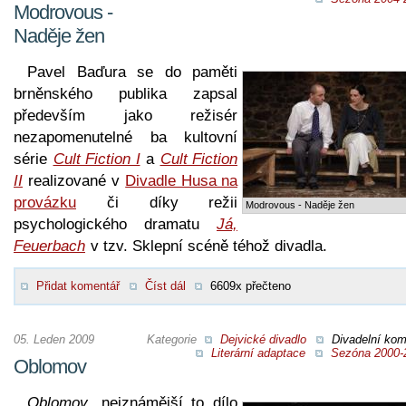
Modrovous -
Naděje žen
Pavel Baďura se do paměti
brněnského publika zapsal
především jako režisér
nezapomenutelné ba kultovní
série
Cult Fiction I
a
Cult Fiction
II
realizované v
Divadle Husa na
provázku
či díky režii
Modrovous - Naděje žen
psychologického dramatu
Já,
Feuerbach
v tzv. Sklepní scéně téhož divadla.
Přidat komentář
Číst dál
6609x přečteno
05. Leden 2009
Kategorie
Dejvické divadlo
Divadelní kom
Literární adaptace
Sezóna 2000-
Oblomov
Oblomov
, nejznámější to dílo