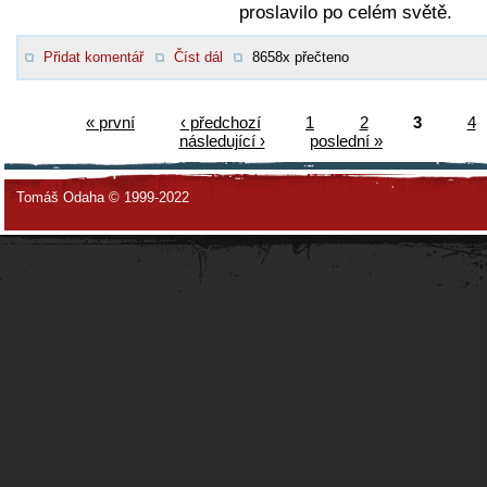
proslavilo po celém světě.
Přidat komentář
Číst dál
8658x přečteno
« první
‹ předchozí
1
2
3
4
následující ›
poslední »
Tomáš Odaha © 1999-2022