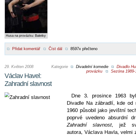
Husa na provázku: Baletky
Přidat komentář
Číst dál
8597x přečteno
29. Květen 2008
Kategorie
Divadelní komedie
Divadlo Hu
provázku
Sezóna 1989-
Václav Havel:
Zahradní slavnost
Dne 3. prosince 1963 by
Divadle Na zábradlí, kde od 
1960 působil jako jevištní tec
poprvé uvedeno absurdní d
Zahradní slavnost
, jež s
autora, Václava Havla, velmi 