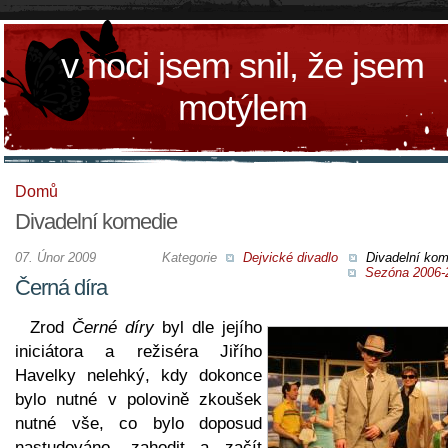
v noci jsem snil, že jsem
motýlem
Domů
Divadelní komedie
07. Únor 2009
Kategorie
Dejvické divadlo
Divadelní kom
Sezóna 2006-
Černá díra
Zrod
Černé díry
byl dle jejího
iniciátora a režiséra Jiřího
Havelky nelehký, kdy dokonce
bylo nutné v polovině zkoušek
nutné vše, co bylo doposud
nastudováno, zahodit a začít