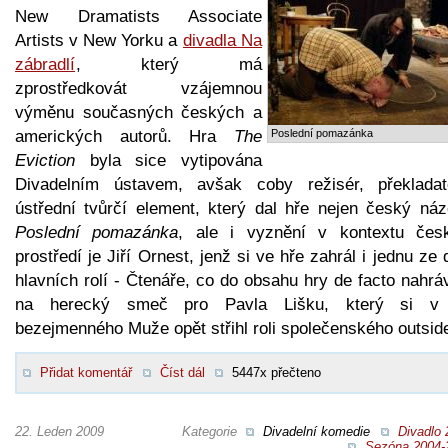
New Dramatists Associate
Artists v New Yorku a
divadla Na
zábradlí
, který má
zprostředkovát vzájemnou
výměnu současných českých a
amerických autorů. Hra
The
Poslední pomazánka
Eviction
byla sice vytipována
Divadelním ústavem, avšak coby režisér, překladat
ústřední tvůrčí element, který dal hře nejen český náz
Poslední pomazánka
, ale i vyznění v kontextu čes
prostředí je Jiří Ornest, jenž si ve hře zahrál i jednu ze
hlavních rolí - Čtenáře, co do obsahu hry de facto nahr
na herecký smeč pro Pavla Lišku, který si v 
bezejmenného Muže opět střihl roli společenského outsid
Přidat komentář
Číst dál
5447x přečteno
22. Leden 2009
Kategorie
Divadelní komedie
Divadlo 
Sezóna 2004-