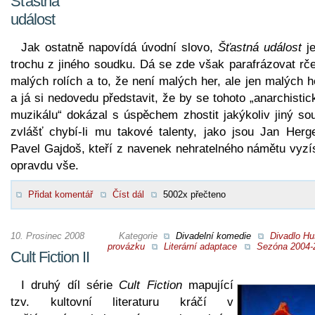
Šťastná
událost
Jak ostatně napovídá úvodní slovo,
Šťastná událost
je
trochu z jiného soudku. Dá se zde však parafrázovat rče
malých rolích a to, že není malých her, ale jen malých 
a já si nedovedu představit, že by se tohoto „anarchisti
muzikálu“ dokázal s úspěchem zhostit jakýkoliv jiný sou
zvlášť chybí-li mu takové talenty, jako jsou Jan Herge
Pavel Gajdoš, kteří z navenek nehratelného námětu vyzís
opravdu vše.
Přidat komentář
Číst dál
5002x přečteno
10. Prosinec 2008
Kategorie
Divadelní komedie
Divadlo Hu
provázku
Literární adaptace
Sezóna 2004-
Cult Fiction II
I druhý díl série
Cult Fiction
mapující
tzv. kultovní literaturu kráčí v