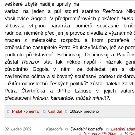
veškeré zbylé naděje upnuly na
variaci na jeden a půl století starého
Revizora
Niko
Vasiljeviče Gogola. V předpremiérových plakátech
Husa
slibovala vtipnou parafrázi poměrů současné brně
radnice, nicméně přec jen je provoz divadla z významné 
hrazen z městského rozpočtu a krom potrefené 
brněnského zastupitele Petra Paulczyňského, jež se pozn
podtitulu představení „Bobčinskij, Dobčinskij a Paulčins
zůstal
Revizor
stát tak někde napůl - náznak genia
původního Gogola v něm lze dohledat jen s o
zavřenýma očima a slibovaný současný podtext deklaro
„užitím odposlechů českých politiků“ zůstal daleko za v
Petra Čtvrtníčka a Jiřího Lábuse v jejich autor
představení
Ivánku, kamaráde, můžeš mluvit?
.
Přidat komentář
Číst dál
10920x přečteno
02. Leden 2009
Kategorie
Divadelní komedie
Literární ada
Sezóna 2005-2006
HaDiv