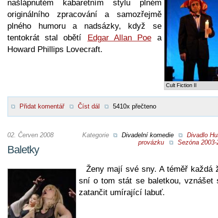
našlápnutém kabaretním stylu plném
originálního zpracování a samozřejmě
plného humoru a nadsázky, když se
tentokrát stal obětí
Edgar Allan Poe
a
Howard Phillips Lovecraft.
Cult Fiction II
Přidat komentář
Číst dál
5410x přečteno
02. Červen 2008
Kategorie
Divadelní komedie
Divadlo Hu
provázku
Sezóna 2003-
Baletky
Ženy mají své sny. A téměř každá 
sní o tom stát se baletkou, vznášet 
zatančit umírající labuť.