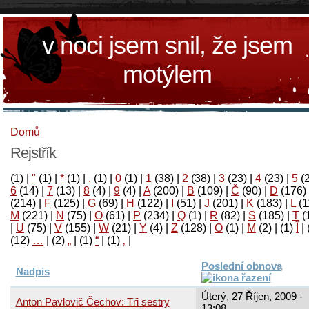
v noci jsem snil, že jsem
motýlem
Domů
Rejstřík
(1)
|
"
(1)
|
*
(1)
|
.
(1)
|
0
(1)
|
1
(38)
|
2
(38)
|
3
(23)
|
4
(23)
|
5
(
6
(14)
|
7
(13)
|
8
(4)
|
9
(4)
|
A
(200)
|
B
(109)
|
Č
(90)
|
D
(176)
(214)
|
F
(125)
|
G
(69)
|
H
(122)
|
I
(51)
|
J
(201)
|
K
(183)
|
L
(1
M
(221)
|
N
(75)
|
O
(61)
|
P
(234)
|
Q
(1)
|
R
(82)
|
S
(185)
|
T
(
|
U
(75)
|
V
(155)
|
W
(21)
|
Y
(4)
|
Z
(128)
|
Ο
(1)
|
М
(2)
|
(1)
آ
|
(12)
…
|
(2)
„
|
(1)
“
|
(1)
‚
|
Poslední obnova
Nadpis
Úterý, 27 Říjen, 2009 -
Anton Pavlovič Čechov: Tři sestry
13:08