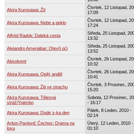
Čtvrtek, 12 Listopad, 20
Akira Kurosawa: Žít
17:09
Čtvrtek, 12 Listopad, 20
Akira Kurosawa: Nebe a peklo
17:24
Středa, 25 Listopad, 200
Alfréd Radok: Daleká cesta
13:32
Středa, 25 Listopad, 200
Alejandro Amenábar: Otevři oči
13:52
Čtvrtek, 26 Listopad, 20
Absolvent
10:32
Čtvrtek, 26 Listopad, 20
Akira Kurosawa: Opilý anděl
10:41
Čtvrtek, 3 Prosinec, 200
Akira Kurosawa: Žiji ve strachu
15:20
Akira Kurosawa: Tělesná
Sobota, 12 Prosinec, 2
stráž/Yojimbo
- 16:17
Pátek, 8 Leden, 2010 -
Akira Kurosawa: Dode´s-ka den
02:14
Anton Pavlovič Čechov: Drama na
Úterý, 12 Leden, 2010 -
lovu
01:10