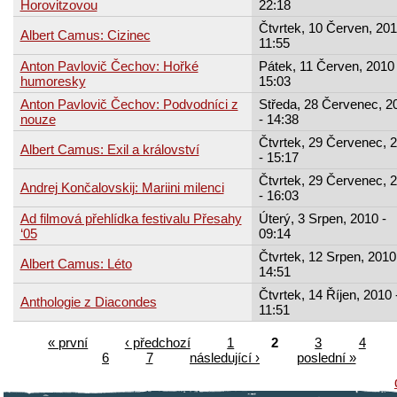
Horovitzovou
22:18
Čtvrtek, 10 Červen, 201
Albert Camus: Cizinec
11:55
Anton Pavlovič Čechov: Hořké
Pátek, 11 Červen, 2010 
humoresky
15:03
Anton Pavlovič Čechov: Podvodníci z
Středa, 28 Červenec, 2
nouze
- 14:38
Čtvrtek, 29 Červenec, 
Albert Camus: Exil a království
- 15:17
Čtvrtek, 29 Červenec, 
Andrej Končalovskij: Mariini milenci
- 16:03
Ad filmová přehlídka festivalu Přesahy
Úterý, 3 Srpen, 2010 -
‘05
09:14
Čtvrtek, 12 Srpen, 2010
Albert Camus: Léto
14:51
Čtvrtek, 14 Říjen, 2010 
Anthologie z Diacondes
11:51
« první
‹ předchozí
1
2
3
4
6
7
následující ›
poslední »