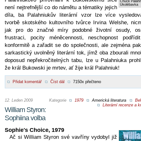
Chuck Palahn
Ukolébavka
není nejtrefnější co do námětu a tématiky jejich
díla, ba Palahniukův literární vzor lze více vysledov
tvorbě skotského kultovního tvůrce Irvina Welshe, nic
jak pro do značné míry podobné životní osudy, os
frustraci, pocity méněcennosti, neschopnost podřídi
konformitě a zařadit se do společnosti, ale zejména pak
sarkastický uvolněný literární tok, jímž oba zbourali mn
doposud nepřekročitelných tabu, lze u Palahniuka prohlá
že král Bukowski je mrtev, ať žije král Palahniuk!
Přidat komentář
Číst dál
7150x přečteno
12. Leden 2009
Kategorie
1979
Americká literatura
Bel
Literární recenze a kr
William Styron:
Sophiina volba
Sophie's Choice, 1979
Ač si William Styron své vavříny vydobyl již