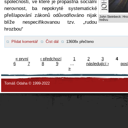
společnosti, ve které je propastná sociální
nerovnost, ba nepokryté systematické
přešlapování zákonů odůvodňováno nijak
John Steinbeck: Hr
hněvu
blíže nespecifikovanou tzv. „rudou
hrozbou“
Přidat komentář
Číst dál
13608x přečteno
« první
‹ předchozí
1
2
3
4
6
7
8
9
…
následující ›
pos
»
Tomáš Odaha © 1999-2022