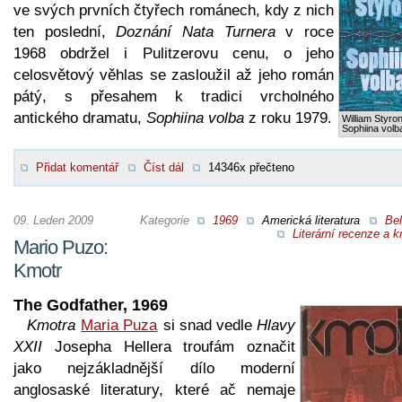
ve svých prvních čtyřech románech, kdy z nich
ten poslední,
Doznání Nata Turnera
v roce
1968 obdržel i Pulitzerovu cenu, o jeho
celosvětový věhlas se zasloužil až jeho román
pátý, s přesahem k tradici vrcholného
antického dramatu,
Sophiina volba
z roku 1979.
William Styron
Sophiina volb
Přidat komentář
Číst dál
14346x přečteno
09. Leden 2009
Kategorie
1969
Americká literatura
Bel
Literární recenze a kr
Mario Puzo:
Kmotr
The Godfather, 1969
Kmotra
Maria Puza
si snad vedle
Hlavy
XXII
Josepha Hellera troufám označit
jako nejzákladnější dílo moderní
anglosaské literatury, které ač nemaje