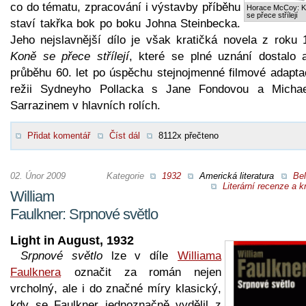
co do tématu, zpracování i výstavby příběhu
Horace McCoy: 
se přece střílejí
staví takřka bok po boku Johna Steinbecka.
Jeho nejslavnější dílo je však kratičká novela z roku 
Koně se přece střílejí
, které se plné uznání dostalo 
průběhu 60. let po úspěchu stejnojmenné filmové adapta
režii Sydneyho Pollacka s Jane Fondovou a Micha
Sarrazinem v hlavních rolích.
Přidat komentář
Číst dál
8112x přečteno
02. Únor 2009
Kategorie
1932
Americká literatura
Bel
Literární recenze a kr
William
Faulkner: Srpnové světlo
Light in August, 1932
Srpnové světlo
lze v díle
Williama
Faulknera
označit za román nejen
vrcholný, ale i do značné míry klasický,
kdy se Faulkner jednoznačně vydělil z