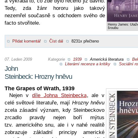
a vykrádá to, co zde bylo řečeno již dávno.
Tedy, zda žánr hororu jako takový
nezemřel současně s odchodem svého de
facto stvořitele.
Henry James: Utaž
šroubu
Přidat komentář
Číst dál
8231x přečteno
07. Leden 2009
Kategorie
1939
Americká literatura
Bel
Literární recenze a kritiky
Sociální r
John
Steinbeck: Hrozny hněvu
The Grapes of Wrath, 1939
Nejen v
díle Johna Steinbecka
, ale v
celé světové literatuře, mají
Hrozny hněvu
zcela zásadní význam, kdy Steinbeckovo
zrcadlo pravdy nejen boří mýtus
tzv. amerického snu, ale i v nahé realitě
zobrazuje základní principy americké