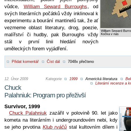
vůdce,
William Seward Burroughs
, od
svých literárních počátků vždy inklinoval k
experimentu a bourání mantinelů tak, že ať
vezmeme oblast literatury, drog, poezie,
William Seward Burr
malířství či hudby, pak Burroughs vždy
Kočka v nás
stál v první linii hledání nových
uměleckých forem vyjádření.
Přidat komentář
Číst dál
7048x přečteno
12. Únor 2009
Kategorie
1999
Americká literatura
Bel
Literární recenze a kr
Chuck
Palahniuk: Program pro přeživší
Survivor, 1999
Chuck Palahniuk
zazářil v polovině 90. let jako
kometa na literárním i undergroundovém nebi, kdy
se jeho prvotina
Klub rváčů
stal kultovním dílem i