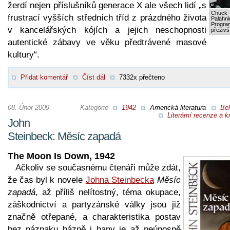
žerdí nejen příslušníků generace X ale všech lidí „s
Chuck
frustrací vyšších středních tříd z prázdného života
Palahni
Progra
v kancelářských kójích a jejich neschopnosti
přeživš
autentické zábavy ve věku předtrávené masové
kultury“.
Přidat komentář
Číst dál
7332x přečteno
08. Únor 2009
Kategorie
1942
Americká literatura
Bel
Literární recenze a kr
John
Steinbeck: Měsíc zapadá
The Moon Is Down, 1942
Ačkoliv se současnému čtenáři může zdát,
že čas byl k novele
Johna Steinbecka
Měsíc
zapadá
, až příliš nelítostný, téma okupace,
záškodnictví a partyzánské války jsou již
značně otřepané, a charakteristika postav
bez náznaku bázně i hany je až neúnosně