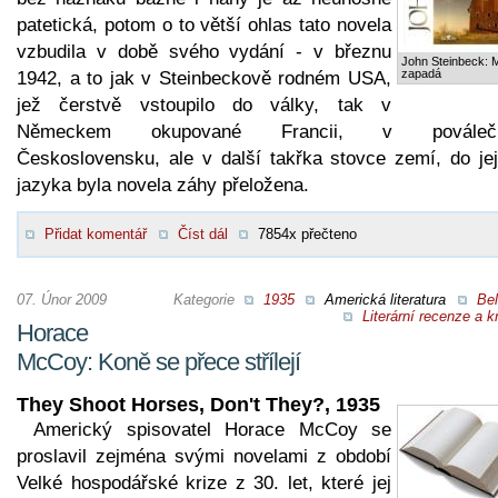
patetická, potom o to větší ohlas tato novela
vzbudila v době svého vydání - v březnu
John Steinbeck: 
zapadá
1942, a to jak v Steinbeckově rodném USA,
jež čerstvě vstoupilo do války, tak v
Německem okupované Francii, v pováleč
Československu, ale v další takřka stovce zemí, do jej
jazyka byla novela záhy přeložena.
Přidat komentář
Číst dál
7854x přečteno
07. Únor 2009
Kategorie
1935
Americká literatura
Bel
Literární recenze a kr
Horace
McCoy: Koně se přece střílejí
They Shoot Horses, Don't They?, 1935
Americký spisovatel Horace McCoy se
proslavil zejména svými novelami z období
Velké hospodářské krize z 30. let, které jej