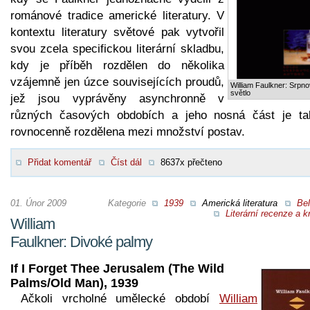
románové tradice americké literatury. V
kontextu literatury světové pak vytvořil
svou zcela specifickou literární skladbu,
kdy je příběh rozdělen do několika
vzájemně jen úzce souvisejících proudů,
William Faulkner: Srpn
světlo
jež jsou vyprávěny asynchronně v
různých časových obdobích a jeho nosná část je ta
rovnocenně rozdělena mezi množství postav.
Přidat komentář
Číst dál
8637x přečteno
01. Únor 2009
Kategorie
1939
Americká literatura
Bel
Literární recenze a kr
William
Faulkner: Divoké palmy
If I Forget Thee Jerusalem (The Wild
Palms/Old Man), 1939
Ačkoli vrcholné umělecké období
William