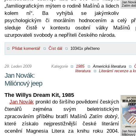
Jan Nová
„familiografickým mýtem o rodině Mašínů a lidech
Zatím do
kolem ní“. Ba vyhýbá se jakýmkoliv
psychologickým či morálním hodnocením a celý př
sleduje čistě v kontextu osobní války Mašínů p
uzurpovateli svobody a nepříteli českého národa.
Přidat komentář
Číst dál
10341x přečteno
29. Leden 2009
Kategorie
1985
Americká literatura
literatura
Literární recenze a kr
Jan Novák:
Miliónový jeep
The Willys Dream Kit, 1985
Jan Novák
pronikl do širšího povědomí českých
čtenářů zejména svým beletristickým
zpracováním příběhu bratří Mašínů
Zatím dobrý
,
které získalo nejprestižnější české literární
ocenění Magnesia Litera za knihu roku 2004.
Jan Nová
Miliónový