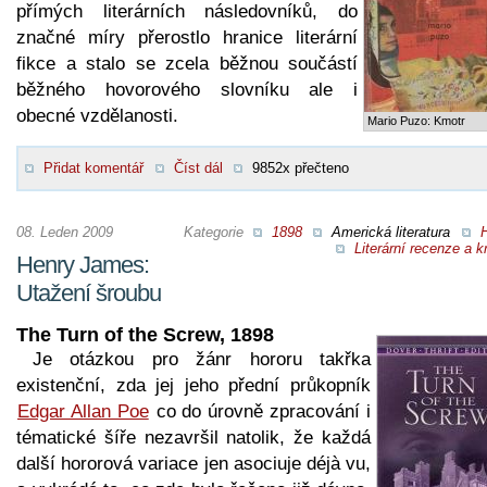
přímých literárních následovníků, do
značné míry přerostlo hranice literární
fikce a stalo se zcela běžnou součástí
běžného hovorového slovníku ale i
obecné vzdělanosti.
Mario Puzo: Kmotr
Přidat komentář
Číst dál
9852x přečteno
08. Leden 2009
Kategorie
1898
Americká literatura
H
Literární recenze a kr
Henry James:
Utažení šroubu
The Turn of the Screw, 1898
Je otázkou pro žánr hororu takřka
existenční, zda jej jeho přední průkopník
Edgar Allan Poe
co do úrovně zpracování i
tématické šíře nezavršil natolik, že každá
další hororová variace jen asociuje déjà vu,