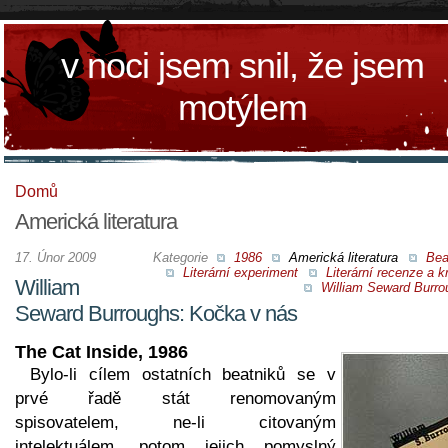
v noci jsem snil, že jsem
motýlem
Domů
Americká literatura
17. Únor 2009
Kategorie
1986
Americká literatura
Bea
Literární experiment
Literární recenze a kr
William
William Seward Burro
Seward Burroughs: Kočka v nás
The Cat Inside, 1986
Bylo-li cílem ostatních beatniků se v
prvé řadě stát renomovaným
spisovatelem, ne-li citovaným
intelektuálem, potom jejich pomyslný