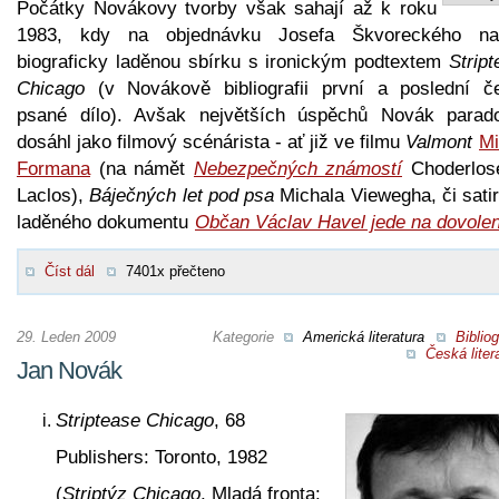
Počátky Novákovy tvorby však sahají až k roku
1983, kdy na objednávku Josefa Škvoreckého na
biograficky laděnou sbírku s ironickým podtextem
Strip
Chicago
(v Novákově bibliografii první a poslední č
psané dílo). Avšak největších úspěchů Novák parad
dosáhl jako filmový scénárista - ať již ve filmu
Valmont
Mi
Formana
(na námět
Nebezpečných známostí
Choderlos
Laclos),
Báječných let pod psa
Michala Viewegha, či satir
laděného dokumentu
Občan Václav Havel jede na dovole
Číst dál
7401x přečteno
29. Leden 2009
Kategorie
Americká literatura
Bibliog
Česká liter
Jan Novák
Striptease Chicago
, 68
Publishers: Toronto, 1982
(
Striptýz Chicago
, Mladá fronta: