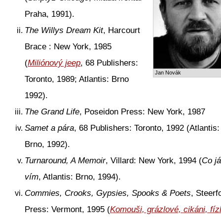
Praha, 1991).
The Willys Dream Kit
, Harcourt
Brace : New York, 1985
(
Miliónový jeep
, 68 Publishers:
Jan Novák
Toronto, 1989; Atlantis: Brno
1992).
The Grand Life
, Poseidon Press: New York, 1987
Samet a pára
, 68 Publishers: Toronto, 1992 (Atlantis:
Brno, 1992).
Turnaround, A Memoir
, Villard: New York, 1994 (
Co já
vím
, Atlantis: Brno, 1994).
Commies, Crooks, Gypsies, Spooks & Poets
, Steerf
Press: Vermont, 1995 (
Komouši, grázlové, cikáni, fíz