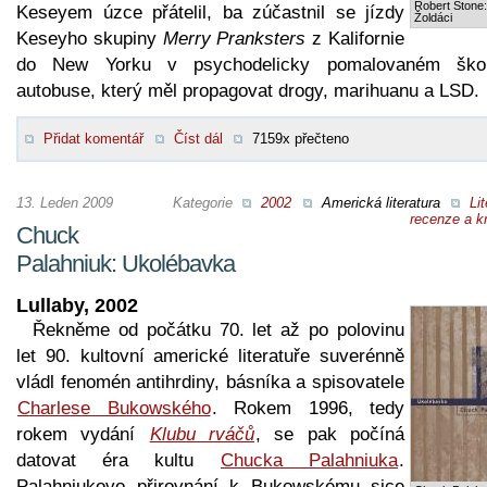
Robert Stone:
Keseyem úzce přátelil, ba zúčastnil se jízdy
Žoldáci
Keseyho skupiny
Merry Pranksters
z Kalifornie
do New Yorku v psychodelicky pomalovaném ško
autobuse, který měl propagovat drogy, marihuanu a LSD.
Přidat komentář
Číst dál
7159x přečteno
13. Leden 2009
Kategorie
2002
Americká literatura
Lit
recenze a kr
Chuck
Palahniuk: Ukolébavka
Lullaby, 2002
Řekněme od počátku 70. let až po polovinu
let 90. kultovní americké literatuře suverénně
vládl fenomén antihrdiny, básníka a spisovatele
Charlese Bukowského
. Rokem 1996, tedy
rokem vydání
Klubu rváčů
, se pak počíná
datovat éra kultu
Chucka Palahniuka
.
Palahniukovo přirovnání k Bukowskému sice