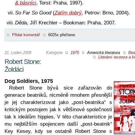
& básníci
, Torst: Praha, 1997).
So Far So Good
(
Zatím dobrý
, Petrov: Brno, 2004).
Děda
, Jiří Krechler – Bookman: Praha, 2007.
Přidat komentář
6025x přečteno
21. Leden 2009
Kategorie
1975
Americká literatura
Bea
Literární recenze a kr
Robert Stone:
Žoldáci
Dog Soldiers, 1975
Robert Stone bývá sice zařazován do
generace beatniků, nicméně mnohem přesnější
je jej charakterizovat jako „post-beatnika“ s
kritickým postojem jak k většinové společnosti
tak k ideálům hippies. V této charakteristice je
mu nejbližším spojencem další „post-beatnik“
Key Kesey, kdy se ostatně Robert Stone s