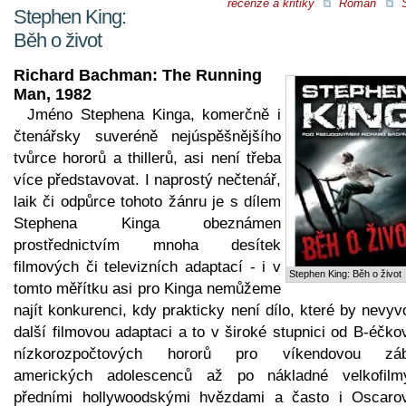
recenze a kritiky
Román
S
Stephen King:
Běh o život
Richard Bachman: The Running
Man, 1982
Jméno Stephena Kinga, komerčně i
čtenářsky suveréně nejúspěšnějšího
tvůrce hororů a thillerů, asi není třeba
více představovat. I naprostý nečtenář,
laik či odpůrce tohoto žánru je s dílem
Stephena Kinga obeznámen
prostřednictvím mnoha desítek
filmových či televizních adaptací - i v
Stephen King: Běh o život
tomto měřítku asi pro Kinga nemůžeme
najít konkurenci, kdy prakticky není dílo, které by nevyv
další filmovou adaptaci a to v široké stupnici od B-éčk
nízkorozpočtových hororů pro víkendovou zá
amerických adolescenců až po nákladné velkofil
předními hollywoodskými hvězdami a často i Oscaro