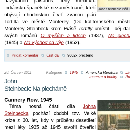
nazývanou paisanos, tedy mexicko-
indiánsko-španělské nezaměstnané, kteří
John Steinbeck: Pláň To
obývají chudinskou čtvrť zvanou pláň
Tortilla ve městě Monterey. (Do kalifornského měst
Monterey Steinbeck krom
Pláně Tortilly
umístil i děj da
svých románů
O myších a lidech
(1937),
Na plech
(1945) a
Na východ od ráje
(1952).
Přidat komentář
Číst dál
9882x přečteno
28. Červen 2011
Kategorie
1945
Americká literatura
Lit
recenze a kritiky
Ro
John
Steinbeck: Na plechárně
Cannery Row, 1945
Téma nosná části díla
Johna
Steinbecka
pochází období tzv. Velké
krize z 30. let, kdy v průběhu desetiletí
mezi léty 1935 až 1945 stvořil čtveřici