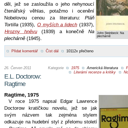
děl, jež se zasloužila o jeho nehynoucí
čtenářský věhlas, potažmo i ocenění
Nobelovou cenou za literaturu:
Pláň
Tortilla
(1935),
O myších a lidech
(1937),
Hrozny hněvu
(1939) a konečně
Na
John Steinbeck: Na
plechárně
plechárně
(1945).
Přidat komentář
Číst dál
10112x přečteno
26. Červen 2011
Kategorie
1975
Americká literatura
F
Literární recenze a kritiky
No
E.L. Doctorow:
Ragtime
Ragtime, 1975
V roce 1975 napsal Edgar Lawrence
Doctorow kratičkou novelu, jež se jak
svým názvem tak zejména stylem
odkazuje na hudební styl z přelomu století