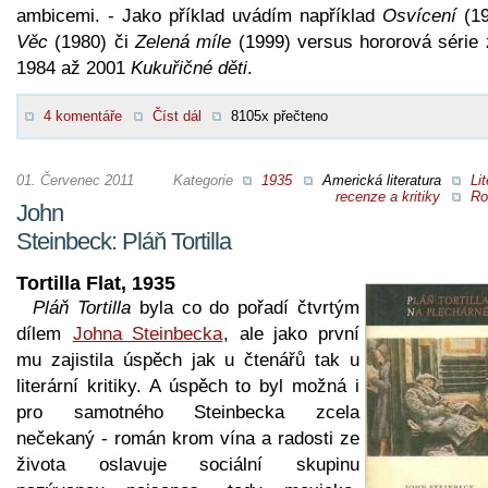
ambicemi. - Jako příklad uvádím například
Osvícení
(19
Věc
(1980) či
Zelená míle
(1999) versus hororová série z
1984 až 2001
Kukuřičné děti
.
4 komentáře
Číst dál
8105x přečteno
01. Červenec 2011
Kategorie
1935
Americká literatura
Lit
recenze a kritiky
Ro
John
Steinbeck: Pláň Tortilla
Tortilla Flat, 1935
Pláň Tortilla
byla co do pořadí čtvrtým
dílem
Johna Steinbecka
, ale jako první
mu zajistila úspěch jak u čtenářů tak u
literární kritiky. A úspěch to byl možná i
pro samotného Steinbecka zcela
nečekaný - román krom vína a radosti ze
života oslavuje sociální skupinu