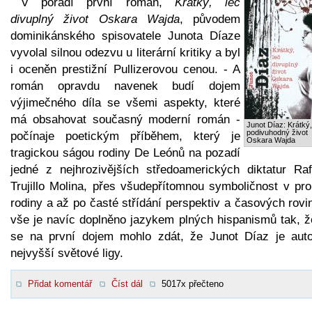
V pořadí první román,
Krátký, leč
divuplný život Oskara Wajda
, původem
dominikánského spisovatele Junota Díaze
vyvolal silnou odezvu u literární kritiky a byl
i oceněn prestižní Pullizerovou cenou. - A
román opravdu navenek budí dojem
výjimečného díla se všemi aspekty, které
má obsahovat současný moderní román -
Junot Díaz: Krátký,
podivuhodný život
počínaje poetickým příběhem, který je
Oskara Wajda
tragickou ságou rodiny De Leónů na pozadí
jedné z nejhrozivějších středoamerických diktatur Raf
Trujillo Molina, přes všudepřítomnou symboličnost v pro
rodiny a až po časté střídání perspektiv a časových rovi
vše je navíc doplněno jazykem plných hispanismů tak, ž
se na první dojem mohlo zdát, že Junot Díaz je aut
nejvyšší světové ligy.
Přidat komentář
Číst dál
5017x přečteno