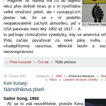
-
Ragtime
. Ač novela má co do objemu
něco přes dvěstě stran, je v ní vystřídáno
velké množství poloh, ale i vystupujících
postav tak, že se v ní podařilo
neopakovatelně zachytit atmosféru, jež v
E.L. Doctorow: Rag
USA panovala mezi léty 1902 až 1917. - A
to počínaje civilizačními výdobytky, kdy se americká st
třída začala považovat za nové pány světa, 
všudepřítomný rasizmus, dělnické bouře a soci
nerovnoprávnost.
Přidat komentář
Číst dál
7628x přečteno
25. Červen 2011
Kategorie
1992
Americká literatura
Bea
Fikce
Literární recenze a kritiky
S
Ken Kesey:
Námořníkova píseň
Sailor Song, 1992
Ač se to zdá neuvěřitelné, protože Kena