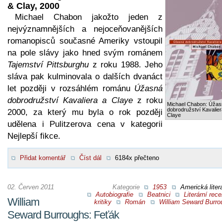
& Clay, 2000
Michael Chabon jakožto jeden z
nejvýznamnějších a nejoceňovanějších
romanopisců současné Ameriky vstoupil
na pole slávy jako hned svým románem
Tajemství Pittsburghu
z roku 1988. Jeho
sláva pak kulminovala o dalších dvanáct
let později v rozsáhlém románu
Úžasná
dobrodružství Kavaliera a Claye
z roku
Michael Chabon: Úžas
dobrodružství Kavalier
2000, za který mu byla o rok později
Claye
udělena i Pulitzerova cena v kategorii
Nejlepší fikce.
Přidat komentář
Číst dál
6184x přečteno
02. Červen 2011
Kategorie
1953
Americká liter
Autobiografie
Beatnici
Literární rec
William
kritiky
Román
William Seward Burro
Seward Burroughs: Feťák