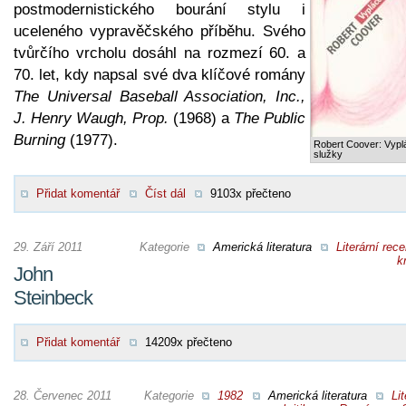
postmodernistického bourání stylu i
uceleného vypravěčského příběhu. Svého
tvůrčího vrcholu dosáhl na rozmezí 60. a
70. let, kdy napsal své dva klíčové romány
The Universal Baseball Association, Inc.,
J. Henry Waugh, Prop.
(1968) a
The Public
Burning
(1977).
Robert Coover: Vypl
služky
Přidat komentář
Číst dál
9103x přečteno
29. Září 2011
Kategorie
Americká literatura
Literární rec
kr
John
Steinbeck
Přidat komentář
14209x přečteno
28. Červenec 2011
Kategorie
1982
Americká literatura
Lit