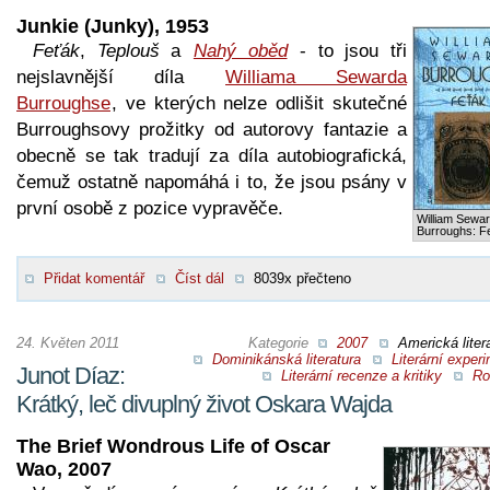
Junkie (Junky), 1953
Feťák
,
Teplouš
a
Nahý oběd
- to jsou tři
nejslavnější díla
Williama Sewarda
Burroughse
, ve kterých nelze odlišit skutečné
Burroughsovy prožitky od autorovy fantazie a
obecně se tak tradují za díla autobiografická,
čemuž ostatně napomáhá i to, že jsou psány v
první osobě z pozice vypravěče.
William Sewa
Burroughs: F
Přidat komentář
Číst dál
8039x přečteno
24. Květen 2011
Kategorie
2007
Americká liter
Dominikánská literatura
Literární exper
Junot Díaz:
Literární recenze a kritiky
Ro
Krátký, leč divuplný život Oskara Wajda
The Brief Wondrous Life of Oscar
Wao, 2007