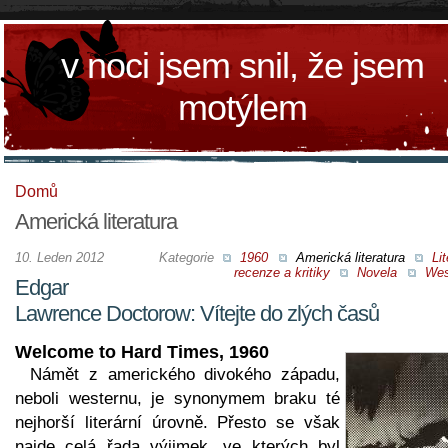
v noci jsem snil, že jsem
motýlem
Domů
Americká literatura
10. Leden 2012
Kategorie
1960
Americká literatura
Lit
recenze a kritiky
Novela
Wes
Edgar
Lawrence Doctorow: Vítejte do zlých časů
Welcome to Hard Times, 1960
Námět z amerického divokého západu,
neboli westernu, je synonymem braku té
nejhorší literární úrovně. Přesto se však
najde celá řada výjimek, ve kterých byl