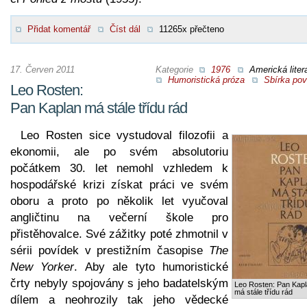
Přidat komentář
Číst dál
11265x přečteno
17. Červen 2011
Kategorie
1976
Americká liter
Humoristická próza
Sbírka pov
Leo Rosten:
Pan Kaplan má stále třídu rád
Leo Rosten sice vystudoval filozofii a
ekonomii, ale po svém absolutoriu
počátkem 30. let nemohl vzhledem k
hospodářské krizi získat práci ve svém
oboru a proto po několik let vyučoval
angličtinu na večerní škole pro
přistěhovalce. Své zážitky poté zhmotnil v
sérii povídek v prestižním časopise
The
New Yorker
. Aby ale tyto humoristické
črty nebyly spojovány s jeho badatelským
Leo Rosten: Pan Kap
má stále třídu rád
dílem a neohrozily tak jeho vědecké