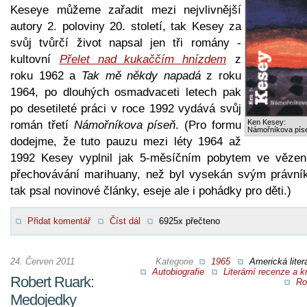
Keseye můžeme zařadit mezi nejvlivnější
autory 2. poloviny 20. století, tak Kesey za
svůj tvůrčí život napsal jen tři romány -
kultovní
Přelet nad kukaččím hnízdem
z
roku 1962 a
Tak mě někdy napadá
z roku
1964, po dlouhých osmadvaceti letech pak
po desetileté práci v roce 1992 vydává svůj
Ken Kesey:
román třetí
Námořníkova píseň
. (Pro formu
Námořníkova pís
dodejme, že tuto pauzu mezi léty 1964 až
1992 Kesey vyplnil jak 5-měsíčním pobytem ve vězen
přechovávání marihuany, než byl vysekán svým právní
tak psal novinové články, eseje ale i pohádky pro děti.)
Přidat komentář
Číst dál
6925x přečteno
24. Červen 2011
Kategorie
1965
Americká liter
Autobiografie
Literární recenze a kr
Robert Ruark:
Ro
Medojedky