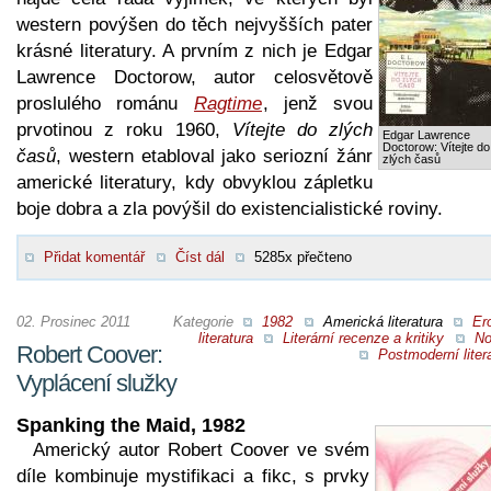
western povýšen do těch nejvyšších pater
krásné literatury. A prvním z nich je Edgar
Lawrence Doctorow, autor celosvětově
proslulého románu
Ragtime
, jenž svou
prvotinou z roku 1960,
Vítejte do zlých
Edgar Lawrence
Doctorow: Vítejte do
časů
, western etabloval jako seriozní žánr
zlých časů
americké literatury, kdy obvyklou zápletku
boje dobra a zla povýšil do existencialistické roviny.
Přidat komentář
Číst dál
5285x přečteno
02. Prosinec 2011
Kategorie
1982
Americká literatura
Er
literatura
Literární recenze a kritiky
No
Robert Coover:
Postmoderní liter
Vyplácení služky
Spanking the Maid, 1982
Americký autor Robert Coover ve svém
díle kombinuje mystifikaci a fikc, s prvky