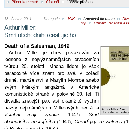
Přidat komentář
Číst dál
10386x přečteno
18. Červen 2011
Kategorie
1949
Americká literatura
Div
hry
Literární recenze a kr
Arthur Miller:
Smrt obchodního cestujícího
Death of a Salesman, 1949
Arthur Miller je dnes považován za
jednoho z nejvýznamnějších divadelních
tvůrců 20. století. Mnoha lidem je však
paradoxně více znám pro své, v pořadí
druhé, manželství s Marylin Monroe anebo
svým krátkým angažmá v Americké
komunistické straně v polovině 30. let. Ti
divadla znalejší pak asi okamžitě vychrlí
názvy nejznámějších Millerových her à la
Arthur Miller: Smrt
obchodního cestují
Všichni moji synové
(1947),
Smrt
obchodního cestujícího
(1949),
Čarodějky ze Salemu
(1
či
Pohled z mostu
(1955).