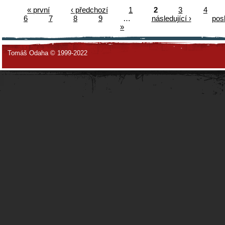
« první
‹ předchozí
1
2
3
4
6
7
8
9
…
následující ›
pos
»
Tomáš Odaha © 1999-2022