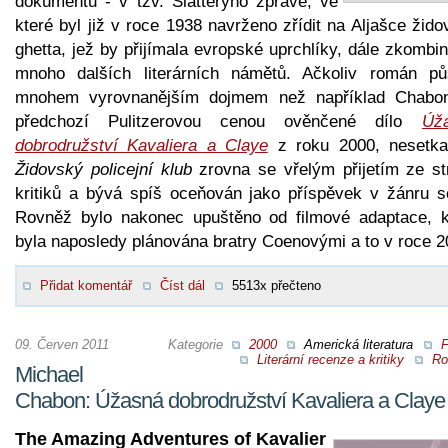
dokumentu - v tzv. Slatteryho zprávě, ve
které byl již v roce 1938 navrženo zřídit na Aljašce žid
ghetta, jež by přijímala evropské uprchlíky, dále zkombi
mnoho dalších literárních námětů. Ačkoliv román pů
mnohem vyrovnanějším dojmem než například Chabo
předchozí Pulitzerovou cenou ověnčené dílo
Úž
dobrodružství Kavaliera a Claye
z roku 2000, nesetka
Židovský policejní klub
zrovna se vřelým přijetím ze st
kritiků a bývá spíš oceňován jako příspěvek v žánru sci
Rovněž bylo nakonec upuštěno od filmové adaptace, k
byla naposledy plánována bratry Coenovými a to v roce 2
Přidat komentář
Číst dál
5513x přečteno
09. Červen 2011
Kategorie
2000
Americká literatura
F
Literární recenze a kritiky
Ro
Michael
Chabon: Úžasná dobrodružství Kavaliera a Claye
The Amazing Adventures of Kavalier