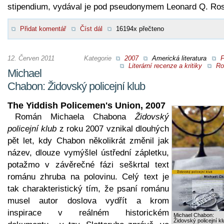
stipendium, vydával je pod pseudonymem Leonard Q. Ro
Přidat komentář
Číst dál
16194x přečteno
12. Červen 2011
Kategorie
2007
Americká literatura
F
Literární recenze a kritiky
Ro
Michael
Chabon: Židovský policejní klub
The Yiddish Policemen's Union, 2007
Román Michaela Chabona
Židovský
policejní klub
z roku 2007 vznikal dlouhých
pět let, kdy Chabon několikrát změnil jak
název, dlouze vymýšlel ústřední zápletku,
potažmo v závěrečné fázi seškrtal text
románu zhruba na polovinu. Celý text je
tak charakteristický tím, že psaní románu
musel autor doslova vydřít a krom
inspirace v reálném historickém
Michael Chabon:
Židovský policejní kl