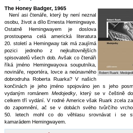
The Honey Badger, 1965
Není asi čtenáře, který by není neznal
osobu, život a dílo Ernesta Hemingwaye.
Ostatně Hemingwayem je doslova
prostoupena celá americká literatura
20. století a Hemingway tak má zaujímá
pozici jednoho z nejkultovnějších
spisovatelů všech dob. Avšak co čtenáři
říká jméno Hemingwayova souputníka,
novináře, reportéra, lovce a neúnavného
Robert Ruark: Medojed
dobrodruha Roberta Ruarka? V našich
končinách je jeho jméno spojováno jen s jeho posm
vydaným románem
Medojedky
, který se v češtině do
celkem tří vydání. V rodné Americe však Ruark zcela za
do zapomnění, ač se v dobách svého tvůrčího vrcho
50. letech mohl co do věhlasu srovnávat i se 
kamarádem Hemingwayem.