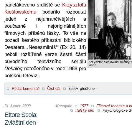
panelákového sídliště se
Krzysztofu
Kieślowskému
podařilo rozpoutat
jeden z nejuhrančivějších a
současně i nejoriginálnějších
filmových příběhů lásky. To vše na
pozadí šestého přikázání biblického
Desatera „Nesesmilníš“ (Ex 20, 14)
neboli rozšířené verze šesté části
původního televizního seriálu
Krzysztof Kieślowski: Krátký f
lásce
Dekalog
natočeného v roce 1988 pro
polskou televizi.
Přidat komentář
Číst dál
7559x přečteno
21. Leden 2009
Kategorie
1977
Filmové recenze a kr
Italský film
Psychologické d
Ettore Scola:
Zvláštní den