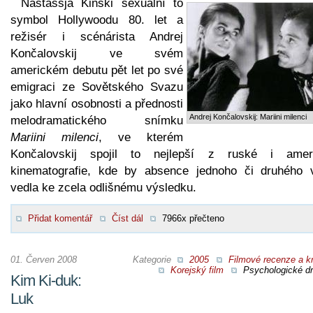
Nastassja Kinski sexuální to
symbol Hollywoodu 80. let a
režisér i scénárista Andrej
Končalovskij ve svém
americkém debutu pět let po své
emigraci ze Sovětského Svazu
jako hlavní osobnosti a přednosti
Andrej Končalovskij: Mariini milenci
melodramatického snímku
Mariini milenci
, ve kterém
Končalovskij spojil to nejlepší z ruské i amer
kinematografie, kde by absence jednoho či druhého v
vedla ke zcela odlišnému výsledku.
Přidat komentář
Číst dál
7966x přečteno
01. Červen 2008
Kategorie
2005
Filmové recenze a kr
Korejský film
Psychologické d
Kim Ki-duk:
Luk