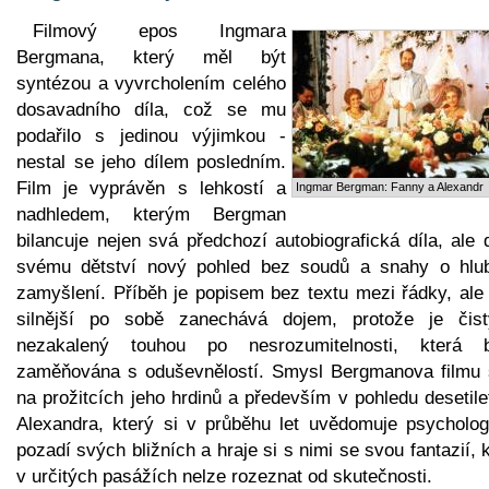
Filmový epos Ingmara
Bergmana, který měl být
syntézou a vyvrcholením celého
dosavadního díla, což se mu
podařilo s jedinou výjimkou -
nestal se jeho dílem posledním.
Film je vyprávěn s lehkostí a
Ingmar Bergman: Fanny a Alexandr
nadhledem, kterým Bergman
bilancuje nejen svá předchozí autobiografická díla, ale
svému dětství nový pohled bez soudů a snahy o hlu
zamyšlení. Příběh je popisem bez textu mezi řádky, ale 
silnější po sobě zanechává dojem, protože je čis
nezakalený touhou po nesrozumitelnosti, která 
zaměňována s oduševnělostí. Smysl Bergmanova filmu s
na prožitcích jeho hrdinů a především v pohledu desetil
Alexandra, který si v průběhu let uvědomuje psycholog
pozadí svých bližních a hraje si s nimi se svou fantazií, 
v určitých pasážích nelze rozeznat od skutečnosti.