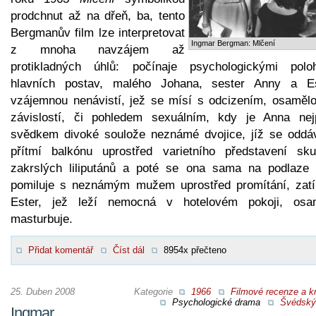
prodchnut až na dřeň, ba, tento
Bergmanův film lze interpretovat
Ingmar Bergman: Mlčení
z mnoha navzájem až
protikladných úhlů: počínaje psychologickými polo
hlavních postav, malého Johana, sester Anny a Es
vzájemnou nenávistí, jež se mísí s odcizením, osamělos
závislostí, či pohledem sexuálním, kdy je Anna nej
svědkem divoké soulože neznámé dvojice, jíž se oddá
přítmí balkónu uprostřed varietního představení sku
zakrslých liliputánů a poté se ona sama na podlaze 
pomiluje s neznámým mužem uprostřed promítání, zat
Ester, jež leží nemocná v hotelovém pokoji, osa
masturbuje.
Přidat komentář
Číst dál
8954x přečteno
25. Duben 2008
Kategorie
1966
Filmové recenze a kr
Psychologické drama
Švédský 
Ingmar