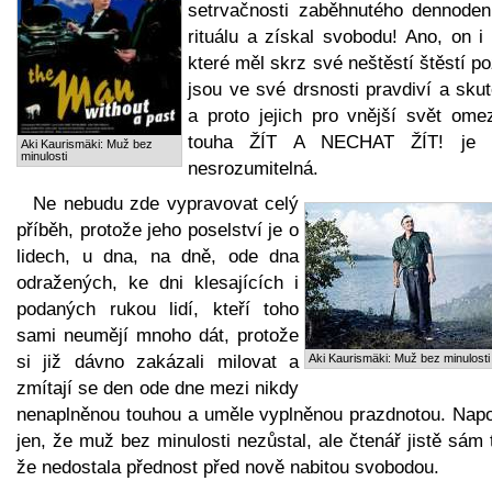
setrvačnosti zaběhnutého dennoden
rituálu a získal svobodu! Ano, on i 
které měl skrz své neštěstí štěstí p
jsou ve své drsnosti pravdiví a sku
a proto jejich pro vnější svět ome
touha ŽÍT A NECHAT ŽÍT! je t
Aki Kaurismäki: Muž bez
minulosti
nesrozumitelná.
Ne nebudu zde vypravovat celý
příběh, protože jeho poselství je o
lidech, u dna, na dně, ode dna
odražených, ke dni klesajících i
podaných rukou lidí, kteří toho
sami neumějí mnoho dát, protože
si již dávno zakázali milovat a
Aki Kaurismäki: Muž bez minulosti
zmítají se den ode dne mezi nikdy
nenaplněnou touhou a uměle vyplněnou prazdnotou. Nap
jen, že muž bez minulosti nezůstal, ale čtenář jistě sám 
že nedostala přednost před nově nabitou svobodou.