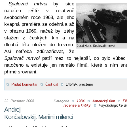
Spalovač mrtvol
byl sice
natočen ještě v relativně
svobodném roce 1968, ale jeho
kvapná premiéra se odehrála až
v březnu 1969, načež byl záhy
stažen z českých kin a na
dlouhá léta uložen do trezoru.
Juraj Herz: Spalovač mrtvol
Asi netřeba zdůrazňovat, že
Spalovač mrtvol
patří mezi to nejlepší, co bylo vůbec
natočeno a existuje jen nemálo filmů, které s ním sn
přímé srovnání.
Přidat komentář
Číst dál
14649x přečteno
22. Prosinec 2008
Kategorie
1984
Americký film
Fi
recenze a kritiky
Psychologické d
Andrej
Končalovskij: Mariini milenci