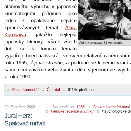
atomového výbuchu v japonské
kinematografii přítomno jako
jedno z opakovaně nejvíce
zpracovávaných témat.
Akira
Kurosawa
, jakožto nejlepší
japonský filmový tvůrce všech
Akira Kurosawa: Žiji ve strachu
dob, se k tomuto tématu
vyjadřuje hned nadvakrát: ve svém relativně raném sním
roku 1955,
Žiji ve strachu
, a podruhé se k němu vrací 
samotném závěru svého života i díla, v jednom ze svých
z roku 1990.
Přidat komentář
Číst dál
6118x přečteno
22. Prosinec 2008
Kategorie
1968
Československá nová 
Filmové recenze a kritiky
Psychologické d
Juraj Herz:
Spalovač mrtvol