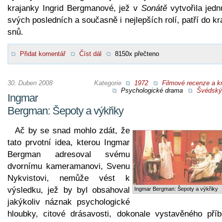
krajanky Ingrid Bergmanové, jež v
Sonátě
vytvořila jedn
svých posledních a současně i nejlepších rolí, patří do kr
snů.
Přidat komentář
Číst dál
8150x přečteno
30. Duben 2008
Kategorie
1972
Filmové recenze a kr
Psychologické drama
Švédský 
Ingmar
Bergman: Šepoty a výkřiky
Ač by se snad mohlo zdát, že
tato prvotní idea, kterou Ingmar
Bergman adresoval svému
dvornímu kameramanovi, Svenu
Nykvistovi, nemůže vést k
výsledku, jež by byl obsahoval
Ingmar Bergman: Šepoty a výkřiky
jakýkoliv náznak psychologické
hloubky, citové drásavosti, dokonale vystavěného příb