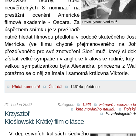
nezávislé tvorby, zcela
neuvěřitelných 8 nominací na
prestižní ocenění Americké
filmové akademie - Oscara. Za
David Lynch: Sloní muž
úspěchem snímku je v prvé řadě
nutné hledat filmovou předlohu v podobě skutečného Jos
Merricka (ve filmu chybně přejmenovaného na Joh
přezdívaného pro své znetvoření Sloní muž, který si dok
získat velké sympatie i v anglické královské rodině, kdy
velkou sympatizantkou byla Alexandra, princezna z Wal
potažmo se o něj zajímala i samotná královna Viktorie.
Přidat komentář
Číst dál
14614x přečteno
21. Leden 2009
Kategorie
1988
Filmové recenze a kr
kino morálního neklidu
Polský
Krzysztof
Psychologické d
Kieślowski: Krátký film o lásce
V depresivních kulisách šedivého