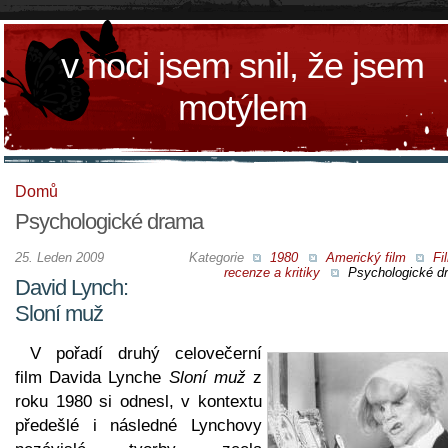
v noci jsem snil, že jsem
motýlem
Domů
Psychologické drama
25. Leden 2009
Kategorie
1980
Americký film
Fi
recenze a kritiky
Psychologické d
David Lynch:
Sloní muž
V pořadí druhý celovečerní
film Davida Lynche
Sloní muž
z
roku 1980 si odnesl, v kontextu
předešlé i následné Lynchovy