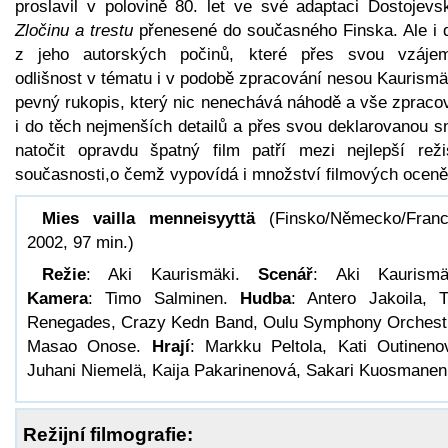
proslavil v polovině 80. let ve své adaptaci Dostojevs
Zločinu a trestu
přenesené do současného Finska. Ale i d
z jeho autorských počinů, které přes svou vzáje
odlišnost v tématu i v podobě zpracování nesou Kaurismä
pevný rukopis, který nic nenechává náhodě a vše zpraco
i do těch nejmenších detailů a přes svou deklarovanou s
natočit opravdu špatný film patří mezi nejlepší reži
současnosti,o čemž vypovídá i množství filmových oceně
Mies vailla menneisyyttä
(Finsko/Německo/Franc
2002, 97 min.)
Režie
: Aki Kaurismäki.
Scenář
: Aki Kaurismä
Kamera
: Timo Salminen.
Hudba
: Antero Jakoila, 
Renegades, Crazy Kedn Band, Oulu Symphony Orchest
Masao Onose.
Hrají
: Markku Peltola, Kati Outineno
Juhani Niemelä, Kaija Pakarinenová, Sakari Kuosmanen
Režijní filmografie: