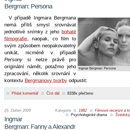
Bergman: Persona
V případě Ingmara Bergmana
nemá příliš smysl srovnávat
jednotlivé snímky z jeho
bohaté
filmografie
, naopak, co film to
svým způsobem neopakovatelný
unikát, nicméně v případě
Persony
si nelze právě pro
originální námět, potažmo jeho
Ingmar Bergman: Persona
zpracování, několik srovnání v
kontextu
Bergmanovy tvorby
odpustit:
Přidat komentář
Číst dál
8338x přečteno
25. Duben 2008
Kategorie
1982
Filmové recenze a kr
Psychologické drama
Švédský 
Ingmar
Bergman: Fanny a Alexandr