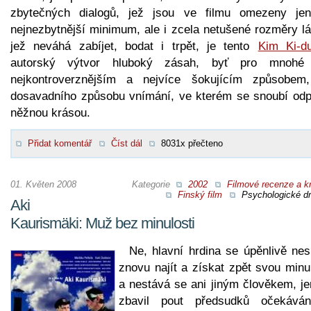
zbytečných dialogů, jež jsou ve filmu omezeny je
nejnezbytnější minimum, ale i zcela netušené rozměry lá
jež neváhá zabíjet, bodat i trpět, je tento
Kim Ki-d
autorský výtvor hluboký zásah, byť pro mnohé
nejkontroverznějším a nejvíce šokujícím způsobem
dosavadního způsobu vnímání, ve kterém se snoubí odp
něžnou krásou.
Přidat komentář
Číst dál
8031x přečteno
01. Květen 2008
Kategorie
2002
Filmové recenze a kr
Finský film
Psychologické d
Aki
Kaurismäki: Muž bez minulosti
Ne, hlavní hrdina se úpěnlivě nes
znovu najít a získat zpět svou minu
a nestává se ani jiným člověkem, je
zbavil pout předsudků očekává