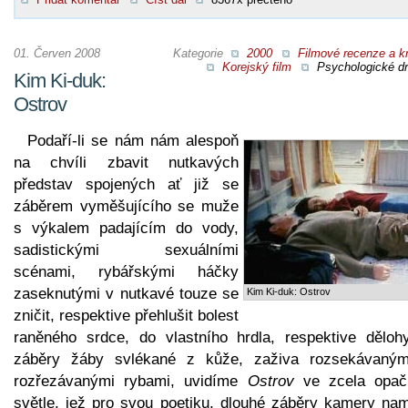
01. Červen 2008
Kategorie
2000
Filmové recenze a kr
Korejský film
Psychologické d
Kim Ki-duk:
Ostrov
Podaří-li se nám nám alespoň
na chvíli zbavit nutkavých
představ spojených ať již se
záběrem vyměšujícího se muže
s výkalem padajícím do vody,
sadistickými sexuálními
scénami, rybářskými háčky
zaseknutými v nutkavé touze se
Kim Ki-duk: Ostrov
zničit, respektive přehlušit bolest
raněného srdce, do vlastního hrdla, respektive dělohy
záběry žáby svlékané z kůže, zaživa rozsekávaným
rozřezávanými rybami, uvidíme
Ostrov
ve zcela opa
světle, jež pro svou poetiku, dlouhé záběry kamery nam