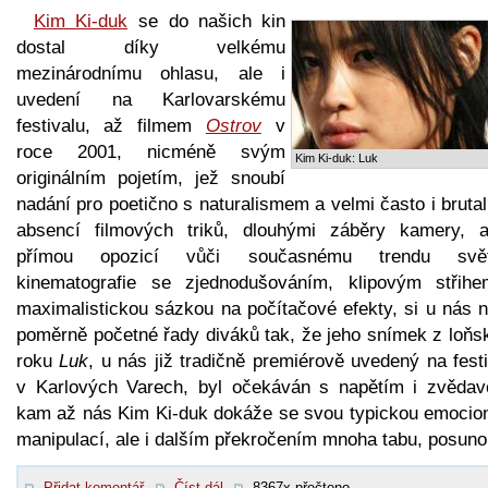
Kim Ki-duk
se do našich kin
dostal díky velkému
mezinárodnímu ohlasu, ale i
uvedení na Karlovarskému
festivalu, až filmem
Ostrov
v
roce 2001, nicméně svým
Kim Ki-duk: Luk
originálním pojetím, jež snoubí
nadání pro poetično s naturalismem a velmi často i brutal
absencí filmových triků, dlouhými záběry kamery, a
přímou opozicí vůči současnému trendu svě
kinematografie se zjednodušováním, klipovým střih
maximalistickou sázkou na počítačové efekty, si u nás n
poměrně početné řady diváků tak, že jeho snímek z loňs
roku
Luk
, u nás již tradičně premiérově uvedený na fest
v Karlových Varech, byl očekáván s napětím i zvědavo
kam až nás Kim Ki-duk dokáže se svou typickou emocion
manipulací, ale i dalším překročením mnoha tabu, posuno
Přidat komentář
Číst dál
8367x přečteno