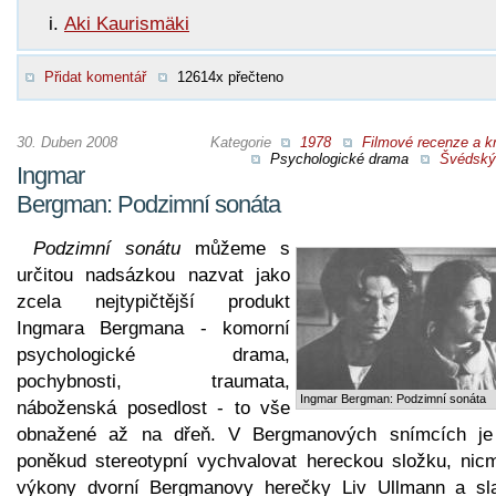
Aki Kaurismäki
Přidat komentář
12614x přečteno
30. Duben 2008
Kategorie
1978
Filmové recenze a kr
Psychologické drama
Švédský 
Ingmar
Bergman: Podzimní sonáta
Podzimní sonátu
můžeme s
určitou nadsázkou nazvat jako
zcela nejtypičtější produkt
Ingmara Bergmana - komorní
psychologické drama,
pochybnosti, traumata,
Ingmar Bergman: Podzimní sonáta
náboženská posedlost - to vše
obnažené až na dřeň. V Bergmanových snímcích je
poněkud stereotypní vychvalovat hereckou složku, nic
výkony dvorní Bergmanovy herečky Liv Ullmann a sl