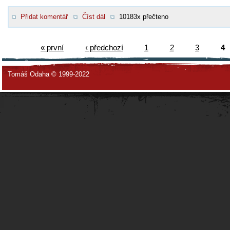
Přidat komentář
Číst dál
10183x přečteno
« první
‹ předchozí
1
2
3
4
Tomáš Odaha © 1999-2022