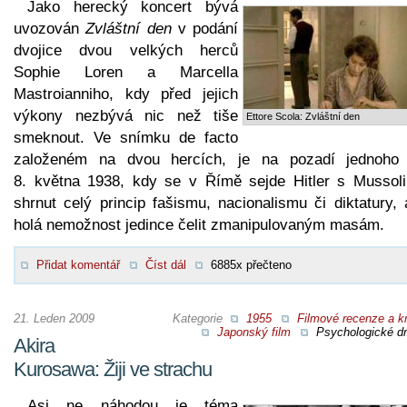
Jako herecký koncert bývá
uvozován
Zvláštní den
v podání
dvojice dvou velkých herců
Sophie Loren a Marcella
Mastroianniho, kdy před jejich
výkony nezbývá nic než tiše
Ettore Scola: Zvláštní den
smeknout. Ve snímku de facto
založeném na dvou hercích, je na pozadí jednoho
8. května 1938, kdy se v Římě sejde Hitler s Mussoli
shrnut celý princip fašismu, nacionalismu či diktatury, 
holá nemožnost jedince čelit zmanipulovaným masám.
Přidat komentář
Číst dál
6885x přečteno
21. Leden 2009
Kategorie
1955
Filmové recenze a kr
Japonský film
Psychologické d
Akira
Kurosawa: Žiji ve strachu
Asi ne náhodou je téma