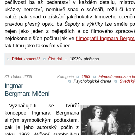
pečlivosti ba až pedantství v každém detailu, mistro
ukázky herectví, nemluvě snad o scénáři, režii či kam
natož pak snad o získání jakéhokoliv filmového ocenění
pravdou přesný opak, ba
Šepoty a výkřiky
lze směle pol
nejen jako jeden z nejlepších a co filmového zpracová
nejdokonalejších počinů jak ve
filmografii Ingmara Berg
tak filmu jako takovém vůbec.
Přidat komentář
Číst dál
10939x přečteno
30. Duben 2008
Kategorie
1963
Filmové recenze a kr
Psychologické drama
Švédský 
Ingmar
Bergman: Mlčení
Vyznačuje-li se tvůrčí
koncepce Ingmara Bergmana
silným symbolickým podtextem,
pak je jeho autorský počin z
roku 1963
Mlčení
symbolikou