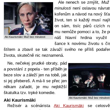
Ale nenech se zmýlit,
Muž
minulosti
není oslavou návrat
kořenům a návod na nový šťa
život, ten si každý musí nají
on sám, tisíc párů cizích r
mu nemůže pomoci a to, že p
Aki Kaurismäki: Muž bez minulosti
náš hlavní hrdina využil
šance k novému životu s či
štítem a zbavil se tak závaží svého ne příliš podaře
života, skutečně nic neznamená.
Ne, nečekej prudké obraty, pád
a povstání z popela - ten příběh je
beze slov a záleží jen na tobě, jak
si jej přebereš. A má-li se přec jen
někam zařadit, je mu nejbližší
škatulka tzv. trpké komedie.
Aki Kaurismäki: Muž bez minulosti
Aki Kaurismäki
Režisér a scénárista
Aki Kaurismäki
se celosvě