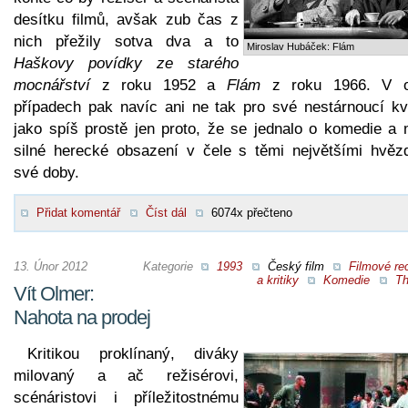
desítku filmů, avšak zub čas z
nich přežily sotva dva a to
Miroslav Hubáček: Flám
Haškovy povídky ze starého
mocnářství
z roku 1952 a
Flám
z roku 1966. V 
případech pak navíc ani ne tak pro své nestárnoucí kva
jako spíš prostě jen proto, že se jednalo o komedie a 
silné herecké obsazení v čele s těmi největšími hvěz
své doby.
Přidat komentář
Číst dál
6074x přečteno
13. Únor 2012
Kategorie
1993
Český film
Filmové re
a kritiky
Komedie
Th
Vít Olmer:
Nahota na prodej
Kritikou proklínaný, diváky
milovaný a ač režisérovi,
scénáristovi i příležitostnému