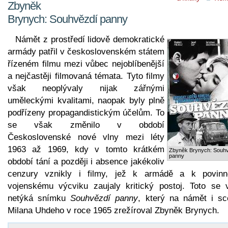
Zbyněk
Brynych: Souhvězdí panny
Námět z prostředí lidově demokratické
armády patřil v československém státem
řízeném filmu mezi vůbec nejoblíbenější
a nejčastěji filmovaná témata. Tyto filmy
však neoplývaly nijak zářnými
uměleckými kvalitami, naopak byly plně
podřízeny propagandistickým účelům. To
se však změnilo v období
Československé nové vlny mezi léty
1963 až 1969, kdy v tomto krátkém
Zbyněk Brynych: Souh
panny
období tání a později i absence jakékoliv
cenzury vznikly i filmy, jež k armádě a k povin
vojenskému výcviku zaujaly kritický postoj. Toto se 
netýká snímku
Souhvězdí panny
, který na námět i sc
Milana Uhdeho v roce 1965 zrežíroval Zbyněk Brynych.