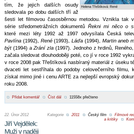
tím, že jejich dalších osudy
Helena Třeštíková: René
sledovala po dobu dalších tří až
šesti let filmovou časosběrnou metodou. Vznikla tak v
série středometrážních dokumentů
Řekni mi něco o s
které mezi léty 1992 až 1997 odvysílala Česká telev
Pavlína
(1992),
René
(1993),
Láďa
(1994),
Martin aneb m
být
(1994) a
Zrání zla
(1997). Jednoho z hrdinů, Reného,
začala sledovat dlouhodoběji poté, co jí v roce 1992 vykr
v roce 2008 pak Třeštíková nasbíraný materiál z úseku t
dvaceti let sestříhala do podoby celovečerního filmu, k
získal mimo jiné i cenu ARTE za nejlepší evropský doku
roku 2008.
Přidat komentář
Číst dál
11558x přečteno
22. Únor 2012
Kategorie
2011
Český film
Filmové re
a kritiky
Kom
Jiří Vejdělek:
Muži v naději