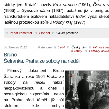
sbírky jen tři další novely
Krok stranou
(1961),
Čest a s
(1966) a
Gypsová dáma
(1967), potažmo již v emigrac
frankfurtském exilovém nakladatelství
Index
vydal skept
laděnou prozaickou sbírku
Rodný kraj
(1977).
Přidat komentář
Číst dál
9451x přečteno
08. Březen 2012
Kategorie
1964
Český film
Filmové re
a kritiky
Filmový doku
Bruno
Šefranka: Praha ze soboty na neděli
Filmový dokument Bruna
Šafránka z roku 1964
Praha ze
soboty na neděli
nabízí
neopakovatelnou a dnes i
nostalgickou vzpomínku nejen
na Prahu před téměř již půl
stoletím, kde nebyla