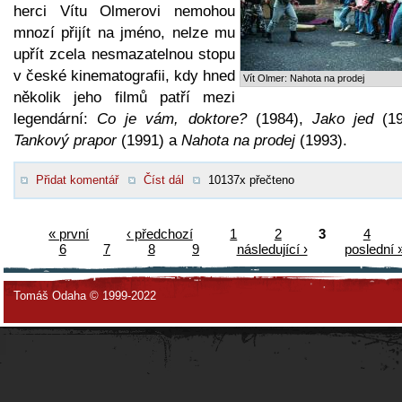
herci Vítu Olmerovi nemohou
mnozí přijít na jméno, nelze mu
upřít zcela nesmazatelnou stopu
v české kinematografii, kdy hned
Vít Olmer: Nahota na prodej
několik jeho filmů patří mezi
legendární:
Co je vám, doktore?
(1984),
Jako jed
(19
Tankový prapor
(1991) a
Nahota na prodej
(1993).
Přidat komentář
Číst dál
10137x přečteno
« první
‹ předchozí
1
2
3
4
6
7
8
9
následující ›
poslední 
Tomáš Odaha © 1999-2022