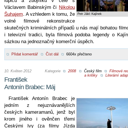
lupičů a zbojníků v čele s
Václavem Babinským či
Nikolou
Šuhajem
. A vzhledem k tomu, že
Petr Jákl: Kajínek
volné filmové rekonstrukce
skutečných kriminálních případů u nás mají bohatou film
i televizní tradici, byla filmová podoba legendy o Kají
sázkou na jednoznačný komerční úspěch.
Přidat komentář
Číst dál
6604x přečteno
10. Květen 2012
Kategorie
2008
Český film
Filmové re
a kritiky
Literární ada
František
Antonín Brabec: Máj
František Antonín Brabec je
jedním z nejuznávanějších
českých kameramanů, jenž byl
krom jiného i ověnčen třemi
Českými lvy (za filmy Jízda