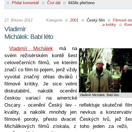
Přidat komentář
Číst dál
6434x přečteno
27. Březen 2012
Kategorie
2001
Český film
Filmové re
a kritiky
Kom
Vladimír
Michálek: Babí léto
Vladimír Michálek
má na
svém režisérském kontě šest
celovečerních filmů, ve kterém
značí co film to pojem, jenž vždy
vyvolal značný ohlas diváků i
filmové kritiky. Je sice velmi
diskutabilní, nakolik ocenění
Vladimír Michálek: Babí léto
českou variací na americké
Oscary - ocenění Český lev - reflektuje skutečné fil
kvality, a nakolik mnohdy jen nevkus a konzervativ
filmové poroty, přesto dvacet Českých lvů, jež šes
Michálkových filmů získala, z toho jeden za režii, 