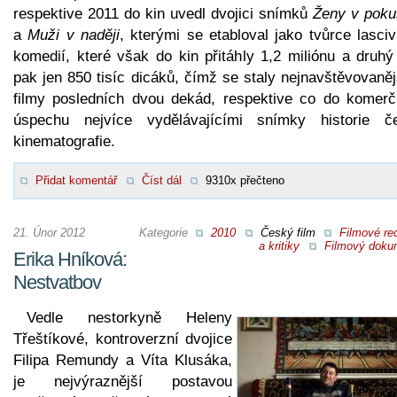
respektive 2011 do kin uvedl dvojici snímků
Ženy v poku
a
Muži v naději
, kterými se etabloval jako tvůrce lasci
komedií, které však do kin přitáhly 1,2 miliónu a druhý
pak jen 850 tisíc dicáků, čímž se staly nejnavštěvovaně
filmy posledních dvou dekád, respektive co do komerč
úspechu nejvíce vydělávajícími snímky historie č
kinematografie.
Přidat komentář
Číst dál
9310x přečteno
21. Únor 2012
Kategorie
2010
Český film
Filmové re
a kritiky
Filmový doku
Erika Hníková:
Nestvatbov
Vedle nestorkyně Heleny
Třeštíkové, kontroverzní dvojice
Filipa Remundy a Víta Klusáka,
je nejvýraznější postavou