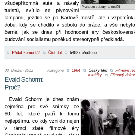
všudepřítomná auta a návaly
Praha ze soboty na neděli
turistů, svítilo se plynovými
lampami, jezdilo se po Karlově mostě, ale i vzpomínk
dobu, kdy se chodilo v sobotu do práce, a vše nebylo
černé, jak se dnes při hodnocení éry českoslovens
budování socialismu poněkud stereotypně předkládá.
Přidat komentář
Číst dál
5482x přečteno
08. Březen 2012
Kategorie
1964
Český film
Filmové re
a kritiky
Filmový doku
Evald Schorm:
Proč?
Evald Schorm je dnes znám
zejména pro své snímky ze
60. let, které patří k tomu
nejlepšímu, co kdy vzniklo nejen
v rámci zlaté filmové éry