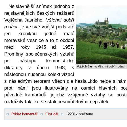
Nejslavnější snímek jednoho z
nejslavnějších českých režisérů
Vojtěcha Jasného,
Všichni dobří
rodáci
, je ve své vnější podstatě
jen kronikou jedné malé
moravské vesnice a to z období
mezi roky 1945 až 1957.
Proměny společenských vztahů
po nástupu komunistické
Vojtěch Jasný: Všichni dobří rodáci
diktatury v únoru 1948, s
následnou nucenou kolektivizací
s následným terorem všech dle hesla „kdo nejde s námi
proti nám“ jsou ilustrovány na osmici hlavních pos
původně kamarádů, jejichž vzájemné vztahy se post
rozklížily tak, že se stali nesmiřitelnými nepřáteli.
Přidat komentář
Číst dál
12201x přečteno