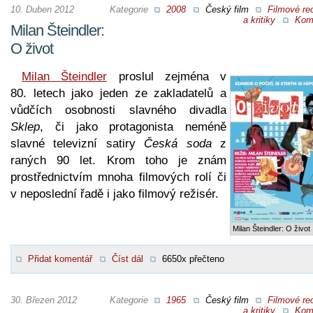
10. Duben 2012
Kategorie
2008
Český film
Filmové re
a kritiky
Kom
Milan Šteindler:
O život
Milan Šteindler
proslul zejména v
80. letech jako jeden ze zakladatelů a
vůdčích osobnosti slavného divadla
Sklep
, či jako protagonista neméně
slavné televizní satiry
Česká soda
z
raných 90 let. Krom toho je znám
prostřednictvím mnoha filmových rolí či
v neposlední řadě i jako filmový režisér.
Milan Šteindler: O život
Přidat komentář
Číst dál
6650x přečteno
30. Březen 2012
Kategorie
1965
Český film
Filmové re
a kritiky
Kom