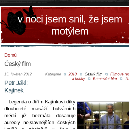
v noci jsem snil, že jsem
motýlem
Domů
Český film
15. Květen 2012
Kategorie
2010
Český film
Filmové re
a kritiky
Kriminální film
Th
Petr Jákl:
Kajínek
Legenda o Jiřím Kajínkovi díky
dlouholeté masáží bulvárních
médií již bezmála dosahuje
aureoly nejslavnějších českých