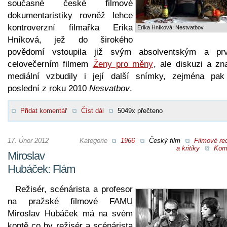
současné české filmové
dokumentaristiky rovněž lehce
kontroverzní filmařka Erika
Erika Hníková: Nestvatbov
Hníková, jež do širokého
povědomí vstoupila již svým absolventským a pr
celovečerním filmem
Ženy pro měny
, ale diskuzi a zn
mediální vzbudily i její další snímky, zejména pak
poslední z roku 2010
Nesvatbov
.
Přidat komentář
Číst dál
5049x přečteno
17. Únor 2012
Kategorie
1966
Český film
Filmové re
a kritiky
Kom
Miroslav
Hubáček: Flám
Režisér, scénárista a profesor
na pražské filmové FAMU
Miroslav Hubáček má na svém
kontě co by režisér a scénárista