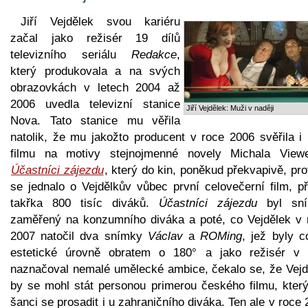
Jiří Vejdělek svou kariéru
začal jako režisér 19 dílů
televizního seriálu
Redakce
,
který produkovala a na svých
obrazovkách v letech 2004 až
2006 uvedla televizní stanice
Jiří Vejdělek: Muži v naději
Nova. Tato stanice mu věřila
natolik, že mu jakožto producent v roce 2006 svěřila i 
filmu na motivy stejnojmenné novely Michala View
Účastníci zájezdu
, který do kin, poněkud překvapivě, pr
se jednalo o Vejdělkův vůbec první celovečerní film, př
takřka 800 tisíc diváků.
Účastníci zájezdu
byl sní
zaměřený na konzumního diváka a poté, co Vejdělek v 
2007 natočil dva snímky
Václav
a
ROMing
, jež byly c
estetické úrovně obratem o 180° a jako režisér v 
naznačoval nemalé umělecké ambice, čekalo se, že Vejd
by se mohl stát personou primerou českého filmu, kter
šanci se prosadit i u zahraničního diváka. Ten ale v roce