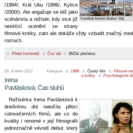
/1994/, Král Ubu /1996/, Kytice
/2000/). Ale angažuje se též jako
scénárista a režisér, kdy sice již
František Antonín Brabec: Máj
nesklízí ocenění ze strany
filmové kritiky, zato ale dokáže vždy vzbudit značný med
rozruch.
Přidat komentář
Číst dál
8503x přečteno
09. Květen 2012
Kategorie
1989
Český film
Filmové re
a kritiky
Psychologické d
Irena
Pavlásková: Čas sluhů
Režisérka Irena Pavlásková k
dnešnímu dni natočila pětici
celovečerních filmů, ale co do
kvality i renomé v její filmografii
jednoznačně vévodí debut, který