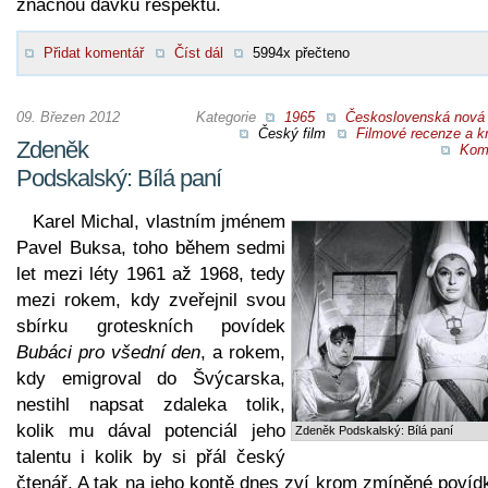
značnou dávku respektu.
Přidat komentář
Číst dál
5994x přečteno
09. Březen 2012
Kategorie
1965
Československá nová 
Český film
Filmové recenze a kr
Zdeněk
Kom
Podskalský: Bílá paní
Karel Michal, vlastním jménem
Pavel Buksa, toho během sedmi
let mezi léty 1961 až 1968, tedy
mezi rokem, kdy zveřejnil svou
sbírku groteskních povídek
Bubáci pro všední den
, a rokem,
kdy emigroval do Švýcarska,
nestihl napsat zdaleka tolik,
kolik mu dával potenciál jeho
Zdeněk Podskalský: Bílá paní
talentu i kolik by si přál český
čtenář. A tak na jeho kontě dnes zví krom zmíněné povíd