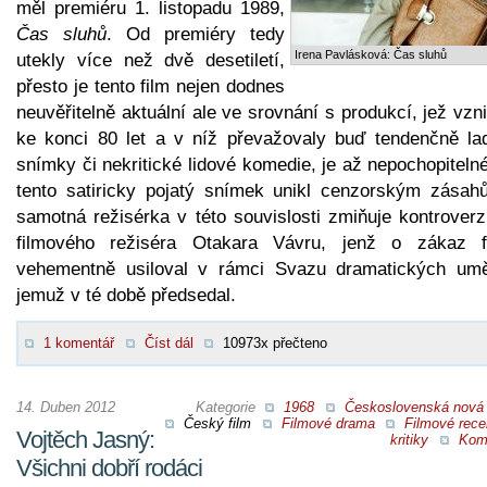
měl premiéru 1. listopadu 1989,
Čas sluhů
. Od premiéry tedy
Irena Pavlásková: Čas sluhů
utekly více než dvě desetiletí,
přesto je tento film nejen dodnes
neuvěřitelně aktuální ale ve srovnání s produkcí, jež vzn
ke konci 80 let a v níž převažovaly buď tendenčně la
snímky či nekritické lidové komedie, je až nepochopiteln
tento satiricky pojatý snímek unikl cenzorským zásah
samotná režisérka v této souvislosti zmiňuje kontroverz
filmového režiséra Otakara Vávru, jenž o zákaz f
vehementně usiloval v rámci Svazu dramatických umě
jemuž v té době předsedal.
1 komentář
Číst dál
10973x přečteno
14. Duben 2012
Kategorie
1968
Československá nová 
Český film
Filmové drama
Filmové rece
Vojtěch Jasný:
kritiky
Kom
Všichni dobří rodáci