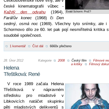
Československé nové vlny, ale v
české kinematografii vůbec -
Každý den odvahu
(1964),
Evald Schorm: Proč?
Farářův konec
(1968) či
Den
sedmý, osmá noc
(1969). Všechny tyto snímky, ale i 
Schormovo dílo ze 60. let pak pojí nesmiřitelná kritika 
soudobé společnosti.
1 komentář
Číst dál
6660x přečteno
28. Únor 2012
Kategorie
2008
Český film
Filmové re
a kritiky
Filmový doku
Helena
Třeštíková: René
V roce 1989 začala Helena
Třeštíková v nápravném
středisku pro mladistvé v
Libkovicích natáčet skupinku
pěti mladistvých delikventů s