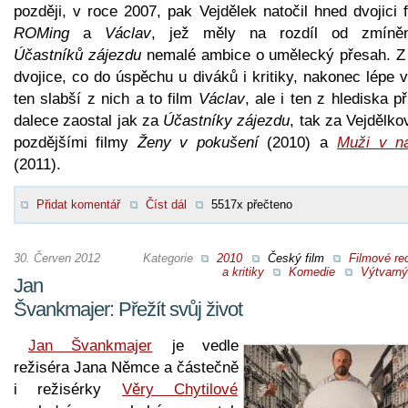
později, v roce 2007, pak Vejdělek natočil hned dvojici 
ROMing
a
Václav
, jež měly na rozdíl od zmíně
Účastníků zájezdu
nemalé ambice o umělecký přesah. Z 
dvojice, co do úspěchu u diváků i kritiky, nakonec lépe 
ten slabší z nich a to film
Václav
, ale i ten z hlediska p
dalece zaostal jak za
Účastníky zájezdu
, tak za Vejdělk
pozdějšími filmy
Ženy v pokušení
(2010) a
Muži v na
(2011).
Přidat komentář
Číst dál
5517x přečteno
30. Červen 2012
Kategorie
2010
Český film
Filmové re
a kritiky
Komedie
Výtvarný
Jan
Švankmajer: Přežít svůj život
Jan Švankmajer
je vedle
režiséra Jana Němce a částečně
i režisérky
Věry Chytilové