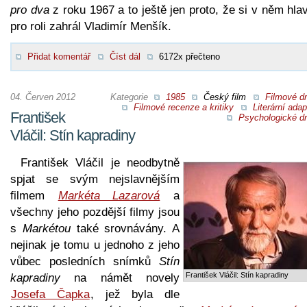
pro dva
z roku 1967 a to ještě jen proto, že si v něm hla
pro roli zahrál Vladimír Menšík.
Přidat komentář
Číst dál
6172x přečteno
04. Červen 2012
Kategorie
1985
Český film
Filmové d
Filmové recenze a kritiky
Literární ada
František
Psychologické d
Vláčil: Stín kapradiny
František Vláčil je neodbytně
spjat se svým nejslavnějším
filmem
Markéta Lazarová
a
všechny jeho pozdější filmy jsou
s
Markétou
také srovnávány. A
nejinak je tomu u jednoho z jeho
vůbec posledních snímků
Stín
František Vláčil: Stín kapradiny
kapradiny
na námět novely
Josefa Čapka
, jež byla dle