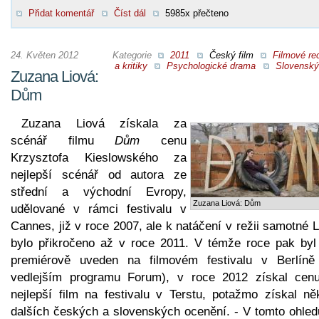
Přidat komentář
Číst dál
5985x přečteno
24. Květen 2012
Kategorie
2011
Český film
Filmové re
a kritiky
Psychologické drama
Slovenský 
Zuzana Liová:
Dům
Zuzana Liová získala za
scénář filmu
Dům
cenu
Krzysztofa Kieslowského za
nejlepší scénář od autora ze
střední a východní Evropy,
Zuzana Liová: Dům
udělované v rámci festivalu v
Cannes, již v roce 2007, ale k natáčení v režii samotné 
bylo přikročeno až v roce 2011. V témže roce pak byl 
premiérově uveden na filmovém festivalu v Berlíně
vedlejším programu Forum), v roce 2012 získal cen
nejlepší film na festivalu v Terstu, potažmo získal něk
dalších českých a slovenských ocenění. - V tomto ohled