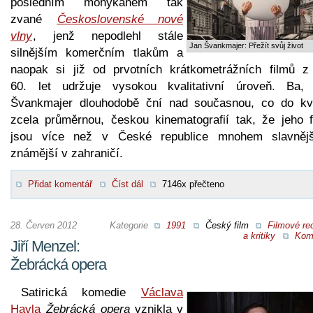
posledním mohykánem tak
zvané
Československé nové
vlny
, jenž nepodlehl stále
Jan Švankmajer: Přežít svůj život
silnějším komerčním tlakům a
naopak si již od prvotních krátkometrážních filmů z 
60. let udržuje vysokou kvalitativní úroveň. Ba,
Švankmajer dlouhodobě ční nad současnou, co do kva
zcela průměrnou, českou kinematografií tak, že jeho f
jsou více než v České republice mnohem slavněj
známější v zahraničí.
Přidat komentář
Číst dál
7146x přečteno
28. Červen 2012
Kategorie
1991
Český film
Filmové re
a kritiky
Kom
Jiří Menzel:
Žebrácká opera
Satirická komedie
Václava
Havla
Žebrácká opera
vznikla v