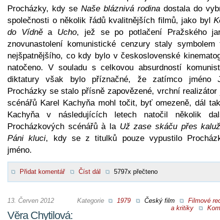
Procházky, kdy se
Naše bláznivá rodina
dostala do vyb
společnosti o několik řádů kvalitnějších filmů, jako byl
K
do Vídně
a
Ucho
, jež se po potlačení Pražského ja
znovunastolení komunistické cenzury staly symbolem 
nejšpatnějšího, co kdy bylo v československé kinematogr
natočeno. V souladu s celkovou absurdností komunist
diktatury však bylo příznačné, že zatímco jméno 
Procházky se stalo přísně zapovězené, vrchní realizátor
scénářů Karel Kachyňa mohl točit, byť omezeně, dál tak
Kachyňa v následujících letech natočil několik dal
Procházkových scénářů à la
Už zase skáču přes kalu
Páni kluci
, kdy se z titulků pouze vypustilo Procház
jméno.
Přidat komentář
Číst dál
5797x přečteno
13. Červen 2012
Kategorie
1979
Český film
Filmové re
a kritiky
Kom
Věra Chytilová: