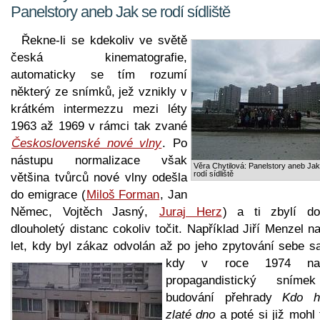
Panelstory aneb Jak se rodí sídliště
Řekne-li se kdekoliv ve světě
česká kinematografie,
automaticky se tím rozumí
některý ze snímků, jež vznikly v
krátkém intermezzu mezi léty
1963 až 1969 v rámci tak zvané
Československé nové vlny
. Po
nástupu normalizace však
Věra Chytilová: Panelstory aneb Jak
rodí sídliště
většina tvůrců nové vlny odešla
do emigrace (
Miloš Forman
, Jan
Němec, Vojtěch Jasný,
Juraj Herz
) a ti zbylí dos
dlouholetý distanc cokoliv točit. Například Jiří Menzel n
let, kdy byl zákaz odvolán až po jeho zpytování sebe s
kdy v roce 1974 nato
propagandistický sním
budování přehrady
Kdo h
zlaté dno
a poté si již mohl 