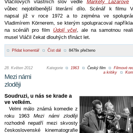
Vláčilových vlastních slov vedle
Markéty Lazarové
j
vůbec nejoblíbenější literární dílo. Scénář k filmu Vl
napsal již v roce 1972 a to zejména ve spoluprá
Vladimírem Körnerem, se kterým spolupracoval například
na scénáři pro film
Údolí včel
, ale na samotnou reali
musel Vláčil čekat dlouhých třináct let.
Přidat komentář
Číst dál
8479x přečteno
28. Květen 2012
Kategorie
1963
Český film
Filmové re
a kritiky
Kom
Mezi námi
zloději
Soudruzi, u nás se krade a
ve velkém.
Velmi málo známá komedie z
roku 1963
Mezi námi zloději
rozhodně nepatří mezi skvosty
československé kinematografie