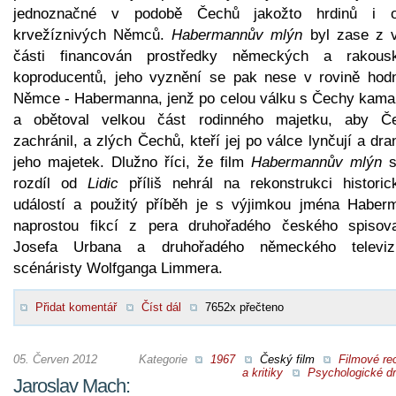
jednoznačné v podobě Čechů jakožto hrdinů i o
krvežíznivých Němců.
Habermannův mlýn
byl zase z v
části financován prostředky německých a rakous
koproducentů, jeho vyznění se pak nese v rovině hod
Němce - Habermanna, jenž po celou válku s Čechy kamar
a obětoval velkou část rodinného majetku, aby Č
zachránil, a zlých Čechů, kteří jej po válce lynčují a dra
jeho majetek. Dlužno říci, že film
Habermannův mlýn
s
rozdíl od
Lidic
příliš nehrál na rekonstrukci historic
událostí a použitý příběh je s výjimkou jména Haber
naprostou fikcí z pera druhořadého českého spisova
Josefa Urbana a druhořadého německého televiz
scénáristy Wolfganga Limmera.
Přidat komentář
Číst dál
7652x přečteno
05. Červen 2012
Kategorie
1967
Český film
Filmové re
a kritiky
Psychologické d
Jaroslav Mach: