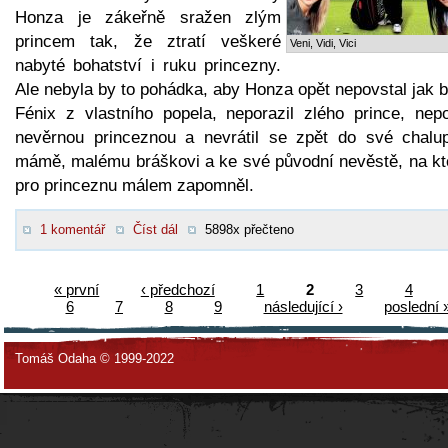
Honza je zákeřně sražen zlým
princem tak, že ztratí veškeré
Veni, Vidi, Vici
nabyté bohatství i ruku princezny.
Ale nebyla by to pohádka, aby Honza opět nepovstal jak 
Fénix z vlastního popela, neporazil zlého prince, nepo
nevěrnou princeznou a nevrátil se zpět do své chalu
mámě, malému bráškovi a ke své původní nevěstě, na kt
pro princeznu málem zapomněl.
1 komentář
Číst dál
5898x přečteno
« první
‹ předchozí
1
2
3
4
6
7
8
9
následující ›
poslední 
Tomáš Odaha © 1999-2022