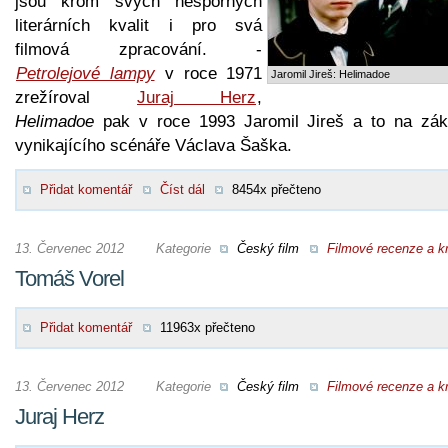
jsou krom svých nesporných
literárních kvalit i pro svá
filmová zpracování. -
Petrolejové lampy
v roce 1971
Jaromil Jireš: Helimadoe
zrežíroval
Juraj Herz
,
Helimadoe
pak v roce 1993 Jaromil Jireš a to na zák
vynikajícího scénáře Václava Šaška.
Přidat komentář
Číst dál
8454x přečteno
13. Červenec 2012
Kategorie
Český film
Filmové recenze a kr
Tomáš Vorel
Přidat komentář
11963x přečteno
13. Červenec 2012
Kategorie
Český film
Filmové recenze a kr
Juraj Herz