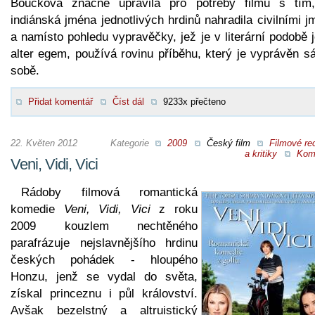
Boučková značně upravila pro potřeby filmu s tím
indiánská jména jednotlivých hrdinů nahradila civilními 
a namísto pohledu vypravěčky, jež je v literární podobě 
alter egem, používá rovinu příběhu, který je vyprávěn s
sobě.
Přidat komentář
Číst dál
9233x přečteno
22. Květen 2012
Kategorie
2009
Český film
Filmové re
a kritiky
Kom
Veni, Vidi, Vici
Rádoby filmová romantická
komedie
Veni, Vidi, Vici
z roku
2009 kouzlem nechtěného
parafrázuje nejslavnějšího hrdinu
českých pohádek - hloupého
Honzu, jenž se vydal do světa,
získal princeznu i půl království.
Avšak bezelstný a altruistický