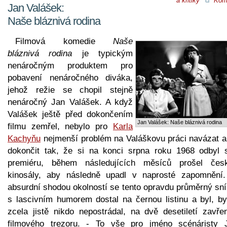
a kritiky
Kom
Jan Valášek:
Naše bláznivá rodina
Filmová komedie
Naše
bláznivá rodina
je typickým
nenáročným produktem pro
pobavení nenáročného diváka,
jehož režie se chopil stejně
nenáročný Jan Valášek. A když
Valášek ještě před dokončením
Jan Valášek: Naše bláznivá rodina
filmu zemřel, nebylo pro
Karla
Kachyňu
nejmenší problém na Valáškovu práci navázat a 
dokončit tak, že si na konci srpna roku 1968 odbyl 
premiéru, během následujících měsíců prošel čes
kinosály, aby následně upadl v naprosté zapomnění.
absurdní shodou okolností se tento opravdu průměrný sn
s lascivním humorem dostal na černou listinu a byl, byť
zcela jistě nikdo nepostrádal, na dvě desetiletí zavře
filmového trezoru. - To vše pro jméno scénáristy 