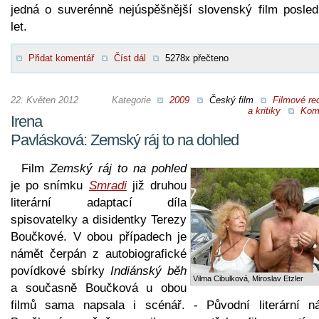
jedná o suverénně nejúspěšnější slovenský film posled
let.
Přidat komentář
Číst dál
5278x přečteno
22. Květen 2012
Kategorie
2009
Český film
Filmové re
a kritiky
Kom
Irena
Pavlásková: Zemský ráj to na dohled
Film
Zemský ráj to na pohled
je po snímku
Smradi
již druhou
literární adaptací díla
spisovatelky a disidentky Terezy
Boučkové. V obou případech je
námět čerpán z autobiografické
povídkové sbírky
Indiánský běh
Vilma Cibulková, Miroslav Etzler
a současně Boučková u obou
filmů sama napsala i scénář. - Původní literární n