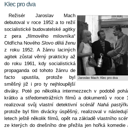
Klec pro dva
Režisér Jaroslav Mach
debutoval v roce 1952 a to režií
socialistické budovatelské agitky
z pera „filmového milovníka“
Oldřicha Nového
Slovo dělá ženu
z roku 1952. A žánru laciných
agitek zůstal věrný prakticky až
do roku 1961, kdy socialistická
propaganda od tohoto žánru de
facto upustila, protože byl
Jaroslav Mach: Klec pro dva
směšný již i pro ty nejhloupější
diváky. Poté po několika intermezzech v podobě pohá
krátko a středometrážních filmů a dokumentů v roce 
realizoval svůj vlastní detektivní scénář
Nahá pastýřk
protože byl film divácky úspěšný, realizoval v následuj
letech ještě několik filmů, opět na základě vlastního scé
ze kterých do dnešního dne přežila jen hořká komedie