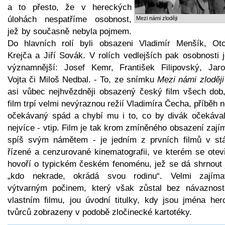
a to přesto, že v hereckých
úlohách nespatříme osobnost,
Mezi námi zloději
jež by současně nebyla pojmem.
Do hlavních rolí byli obsazeni Vladimír Menšík, Ot
Krejča a Jiří Sovák. V rolích vedlejších pak osobnosti 
významnější: Josef Kemr, František Filipovský, Jaro
Vojta či Miloš Nedbal. - To, ze snímku
Mezi námi zloději
asi vůbec nejhvězdněji obsazený český film všech dob,
film trpí velmi nevýraznou režií Vladimíra Čecha, příběh
očekávaný spád a chybí mu i to, co by divák očekával
nejvíce - vtip. Film je tak krom zmíněného obsazení zaj
spíš svým námětem - je jedním z prvních filmů v st
řízené a cenzurované kinematografii, ve kterém se otev
hovoří o typickém českém fenoménu, jež se dá shrnout 
„kdo nekrade, okrádá svou rodinu“. Velmi zajím
výtvarným počinem, který však zůstal bez návaznost
vlastním filmu, jou úvodní titulky, kdy jsou jména her
tvůrců zobrazeny v podobě zločinecké kartotéky.