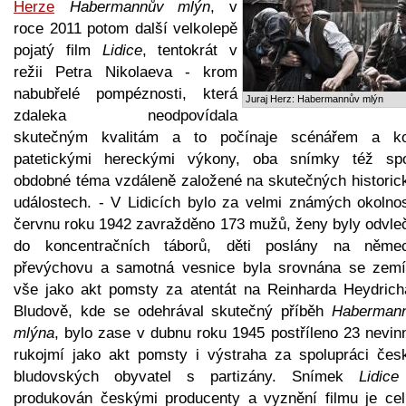
Herze
Habermannův mlýn
, v
roce 2011 potom další velkolepě
pojatý film
Lidice
, tentokrát v
režii Petra Nikolaeva - krom
nabubřelé pompéznosti, která
Juraj Herz: Habermannův mlýn
zdaleka neodpovídala
skutečným kvalitám a to počínaje scénářem a k
patetickými hereckými výkony, oba snímky též spo
obdobné téma vzdáleně založené na skutečných historic
událostech. - V Lidicích bylo za velmi známých okolnos
červnu roku 1942 zavražděno 173 mužů, ženy byly odvle
do koncentračních táborů, děti poslány na něme
převýchovu a samotná vesnice byla srovnána se zemí
vše jako akt pomsty za atentát na Reinharda Heydrich
Bludově, kde se odehrával skutečný příběh
Haberman
mlýna
, bylo zase v dubnu roku 1945 postříleno 23 nevin
rukojmí jako akt pomsty i výstraha za spolupráci čes
bludovských obyvatel s partizány. Snímek
Lidice
produkován českými producenty a vyznění filmu je ce