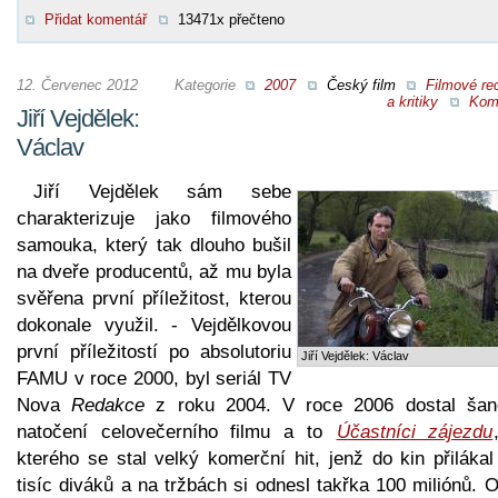
Přidat komentář
13471x přečteno
12. Červenec 2012
Kategorie
2007
Český film
Filmové re
a kritiky
Kom
Jiří Vejdělek:
Václav
Jiří Vejdělek sám sebe
charakterizuje jako filmového
samouka, který tak dlouho bušil
na dveře producentů, až mu byla
svěřena první příležitost, kterou
dokonale využil. - Vejdělkovou
první příležitostí po absolutoriu
Jiří Vejdělek: Václav
FAMU v roce 2000, byl seriál TV
Nova
Redakce
z roku 2004. V roce 2006 dostal šan
natočení celovečerního filmu a to
Účastníci zájezdu
kterého se stal velký komerční hit, jenž do kin přiláka
tisíc diváků a na tržbách si odnesl takřka 100 miliónů. 