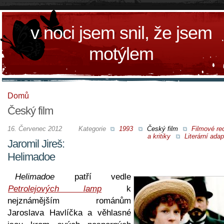
v noci jsem snil, že jsem
motýlem
Domů
Český film
16. Červenec 2012
Kategorie
1993
Český film
Filmové re
a kritiky
Literární ada
Jaromil Jireš:
Helimadoe
Helimadoe
patří vedle
Petrolejových lamp
k
nejznámějším románům
Jaroslava Havlíčka a věhlasné