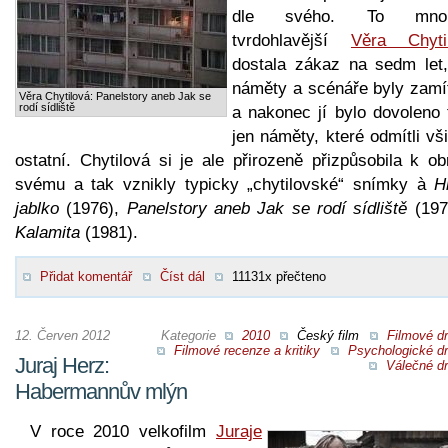
dle svého. To mno
tvrdohlavější
Věra Chyti
dostala zákaz na sedm let, 
náměty a scénáře byly zamí
Věra Chytilová: Panelstory aneb Jak se
rodí sídliště
a nakonec jí bylo dovoleno 
jen náměty, které odmítli vš
ostatní. Chytilová si je ale přirozeně přizpůsobila k o
svému a tak vznikly typicky „chytilovské“ snímky à
H
jablko
(1976),
Panelstory aneb Jak se rodí sídliště
(197
Kalamita
(1981).
Přidat komentář
Číst dál
11131x přečteno
12. Červen 2012
Kategorie
2010
Český film
Filmové d
Filmové recenze a kritiky
Psychologické d
Juraj Herz:
Válečné d
Habermannův mlýn
V roce 2010 velkofilm
Juraje