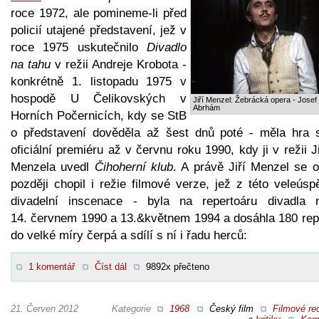
roce 1972, ale pomineme-li před
policií utajené představení, jež v
roce 1975 uskutečnilo
Divadlo
na tahu
v režii Andreje Krobota -
konkrétně 1. listopadu 1975 v
hospodě U Čelikovských v
Jiří Menzel: Žebrácká opera - Josef
Abrhám
Horních Počernicích, kdy se StB
o představení dověděla až šest dnů poté - měla hra 
oficiální premiéru až v červnu roku 1990, kdy ji v režii J
Menzela uvedl
Čihoherní klub
. A právě Jiří Menzel se o
později chopil i režie filmové verze, jež z této veleús
divadelní inscenace - byla na repertoáru divadla 
14. červnem 1990 a 13.&květnem 1994 a dosáhla 180 repr
do velké míry čerpá a sdílí s ní i řadu herců:
1 komentář
Číst dál
9892x přečteno
21. Červen 2012
Kategorie
1968
Český film
Filmové re