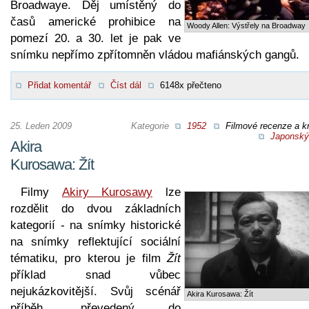
Broadwaye. Děj umístěný do
časů americké prohibice na
Woody Allen: Výstřely na Broadway
pomezí 20. a 30. let je pak ve
snímku nepřímo zpřítomněn vládou mafiánských gangů.
Přidat komentář
Číst dál
6148x přečteno
25. Leden 2009
Kategorie
1952
Filmové recenze a kr
Japonský 
Akira
Kurosawa: Žít
Filmy
Akiry Kurosawy
lze
rozdělit do dvou základních
kategorií - na snímky historické
na snímky reflektující sociální
tématiku, pro kterou je film
Žít
příklad snad vůbec
nejukázkovitější. Svůj scénář
Akira Kurosawa: Žít
příběh, převedený do