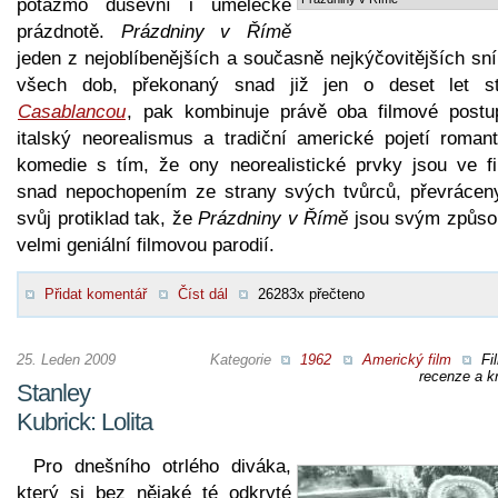
potažmo duševní i umělecké
prázdnotě.
Prázdniny v Římě
jeden z nejoblíbenějších a současně nejkýčovitějších sn
všech dob, překonaný snad již jen o deset let st
Casablancou
, pak kombinuje právě oba filmové postu
italský neorealismus a tradiční americké pojetí romant
komedie s tím, že ony neorealistické prvky jsou ve fi
snad nepochopením ze strany svých tvůrců, převrácen
svůj protiklad tak, že
Prázdniny v Římě
jsou svým způs
velmi geniální filmovou parodií.
Přidat komentář
Číst dál
26283x přečteno
25. Leden 2009
Kategorie
1962
Americký film
Fi
recenze a kr
Stanley
Kubrick: Lolita
Pro dnešního otrlého diváka,
který si bez nějaké té odkryté