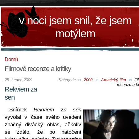
v noci jsem snil, že jsem
motýlem
Domů
Filmové recenze a kritiky
25. Leden 2009
Kategorie
2000
Americký film
Fi
recenze a kr
Rekviem za
sen
Snímek
Rekviem za sen
vyvolal v čase svého uvedení
značný divácký ohlas, ačkoliv
se zdálo, že po natočení