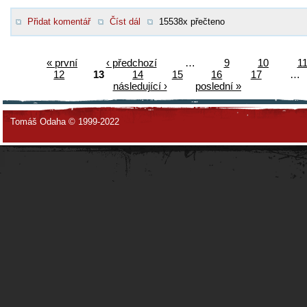
Přidat komentář
Číst dál
15538x přečteno
« první
‹ předchozí
…
9
10
1
12
13
14
15
16
17
…
následující ›
poslední »
Tomáš Odaha © 1999-2022