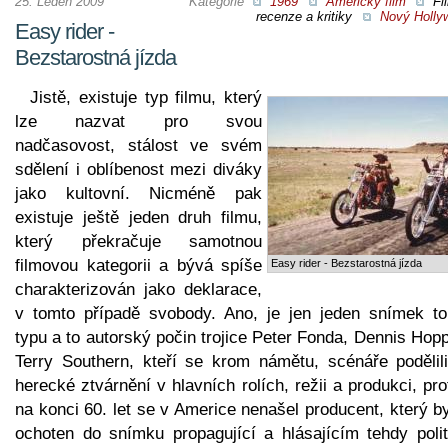
25. Leden 2009
Kategorie
1969
Americký film
Fi
recenze a kritiky
Nový Holly
Easy rider -
Bezstarostná jízda
Jistě, existuje typ filmu, který
lze nazvat pro svou
nadčasovost, stálost ve svém
sdělení i oblíbenost mezi diváky
jako kultovní. Nicméně pak
existuje ještě jeden druh filmu,
který překračuje samotnou
filmovou kategorii a bývá spíše
Easy rider - Bezstarostná jízda
charakterizován jako deklarace,
v tomto případě svobody. Ano, je jen jeden snímek to
typu a to autorský počin trojice Peter Fonda, Dennis Hop
Terry Southern, kteří se krom námětu, scénáře podělili
herecké ztvárnění v hlavních rolích, režii a produkci, pr
na konci 60. let se v Americe nenašel producent, který b
ochoten do snímku propagující a hlásajícím tehdy polit