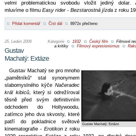
velmi problematickou svobodu vložit jediný dolar. 
mluvíme o filmu
Easy rider - Bezstarostná jízda
z roku 19
Přidat komentář
Číst dál
8972x přečteno
25. Leden 2009
Kategorie
1932
Český film
Filmové re
a kritiky
Filmový expresionismus
Rak
Gustav
Machatý: Extáze
Gustav Machatý se pro mnoho
„pamětníků“ stal synonymem
slabomyslného kýče
Načeradec
král kibiců
, který si odrežíroval
těsně před svým definitivním
odchodem do Hollywoodu,
zatímco jeho dva skvosty, které
patří do pokladnice světové
Gustav Machatý: Extáze
kinematografie -
Erotikon
z roku