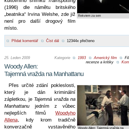
kultovního snímku
Trainspotting
(1996) dle námětu britského
„beatnika“ Irvina Welshe, zde již
Rekviem za sen
není pro další drogový film
místo.
Přidat komentář
Číst dál
12344x přečteno
25. Leden 2009
Kategorie
1993
Americký film
Fi
recenze a kritiky
Kom
Woody Allen:
Tajemná vražda na Manhattanu
Přes určité zdání pokleslosti,
který je dán kriminální
zápletkou, je
Tajemná vražda na
Manhattanu
jedním z vůbec
nejlepších filmů
Woodyho
Allena
, kdy krom tradičně
konverzačně vystavěného
Woody Allen: Tajemná vražda na