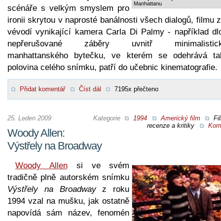
Manhattanu
scénáře s velkým smyslem pro
ironii skrytou v naprosté banálnosti všech dialogů, filmu 
vévodí vynikající kamera Carla Di Palmy - například dl
nepřerušované záběry uvnitř minimalistick
manhattanského bytečku, ve kterém se odehrává ta
polovina celého snímku, patří do učebnic kinematografie.
Přidat komentář
Číst dál
7195x přečteno
25. Leden 2009
Kategorie
1994
Americký film
Fi
recenze a kritiky
Kom
Woody Allen:
Výstřely na Broadway
Woody Allen
si ve svém
tradičně plně autorském snímku
Výstřely na Broadway
z roku
1994 vzal na mušku, jak ostatně
napovídá sám název, fenomén