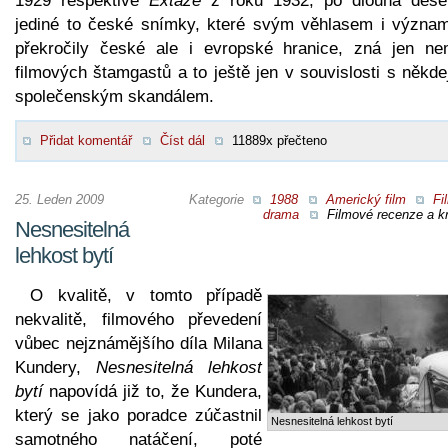
1929 respektive
Extáze
z roku 1932, po dlouhá deseti
jediné to české snímky, které svým věhlasem i význa
překročily české ale i evropské hranice, zná jen ne
filmových štamgastů a to ještě jen v souvislosti s někd
společenským skandálem.
Přidat komentář
Číst dál
11889x přečteno
25. Leden 2009
Kategorie
1988
Americký film
Fi
drama
Filmové recenze a kr
Nesnesitelná
lehkost bytí
O kvalitě, v tomto případě
nekvalitě, filmového převedení
vůbec nejznámějšího díla Milana
Kundery,
Nesnesitelná lehkost
bytí
napovídá již to, že Kundera,
který se jako poradce zúčastnil
Nesnesitelná lehkost bytí
samotného natáčení, poté