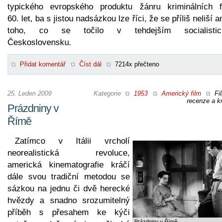
typického evropského produktu žánru kriminálních f
60. let, ba s jistou nadsázkou lze říci, že se příliš neliší a
toho, co se točilo v tehdejším socialisti
Československu.
Přidat komentář
Číst dál
7214x přečteno
25. Leden 2009
Kategorie
1953
Americký film
Fi
recenze a kr
Prázdniny v
Římě
Zatímco v Itálii vrcholí
neorealistická revoluce,
americká kinematografie kráčí
dále svou tradiční metodou se
sázkou na jednu či dvě herecké
hvězdy a snadno srozumitelný
příběh s přesahem ke kýči
Prázdniny v Římě