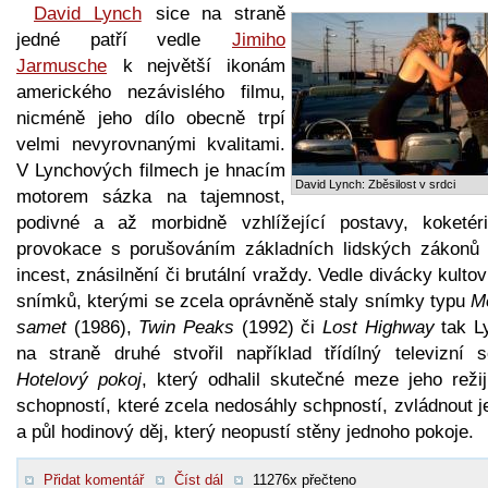
David Lynch
sice na straně
jedné patří vedle
Jimiho
Jarmusche
k největší ikonám
amerického nezávislého filmu,
nicméně jeho dílo obecně trpí
velmi nevyrovnanými kvalitami.
V Lynchových filmech je hnacím
David Lynch: Zběsilost v srdci
motorem sázka na tajemnost,
podivné a až morbidně vzhlížející postavy, koketér
provokace s porušováním základních lidských zákonů 
incest, znásilnění či brutální vraždy. Vedle divácky kulto
snímků, kterými se zcela oprávněně staly snímky typu
M
samet
(1986),
Twin Peaks
(1992) či
Lost Highway
tak L
na straně druhé stvořil například třídílný televizní se
Hotelový pokoj
, který odhalil skutečné meze jeho režij
schopností, které zcela nedosáhly schpností, zvládnout 
a půl hodinový děj, který neopustí stěny jednoho pokoje.
Přidat komentář
Číst dál
11276x přečteno