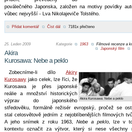
poválečného Japonska, založen na motivy povídky auto
vůbec nejvyšší - Lva Nikolajeviče Tolstého.
Přidat komentář
Číst dál
7181x přečteno
25. Leden 2009
Kategorie
1963
Filmové recenze a kr
Japonský film
Akira
Kurosawa: Nebe a peklo
Zobecníme-li dílo
Akiry
Kurosawy
jako celek, lze říci, že
Kurosawa je přes japonské
reálie a množství historických
Akira Kurosawa: Nebe a peklo
výprav do japonského
středověku, formálně režisér evropský, pročež se ost
stal celosvětově jedním z nejoblíbenějších filmových tv
A jeho snímek z roku 1963,
Nebe a peklo
, lze v t
kontextu označit za výtvor, který si nese všechny 