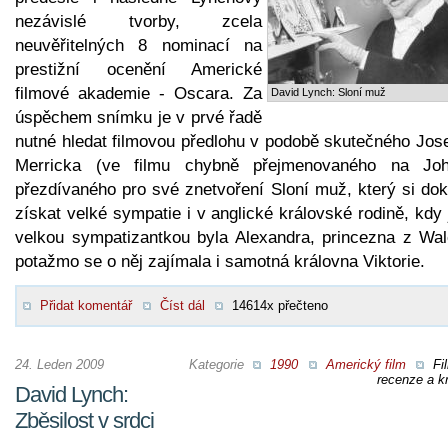
nezávislé tvorby, zcela
neuvěřitelných 8 nominací na
prestižní ocenění Americké
filmové akademie - Oscara. Za
David Lynch: Sloní muž
úspěchem snímku je v prvé řadě
nutné hledat filmovou předlohu v podobě skutečného Jos
Merricka (ve filmu chybně přejmenovaného na Joh
přezdívaného pro své znetvoření Sloní muž, který si dok
získat velké sympatie i v anglické královské rodině, kdy
velkou sympatizantkou byla Alexandra, princezna z Wal
potažmo se o něj zajímala i samotná královna Viktorie.
Přidat komentář
Číst dál
14614x přečteno
24. Leden 2009
Kategorie
1990
Americký film
Fi
recenze a kr
David Lynch:
Zběsilost v srdci