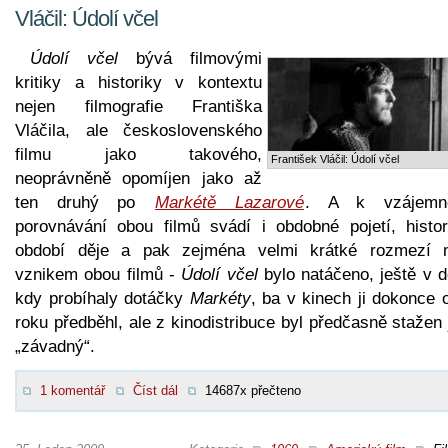
Vláčil: Údolí včel
Údolí včel
bývá filmovými
kritiky a historiky v kontextu
nejen filmografie Františka
Vláčila, ale československého
filmu jako takového,
František Vláčil: Údolí včel
neoprávněně opomíjen jako až
ten druhý po
Markétě Lazarové
. A k vzájemn
porovnávání obou filmů svádí i obdobné pojetí, histor
období děje a pak zejména velmi krátké rozmezí 
vznikem obou filmů -
Údolí včel
bylo natáčeno, ještě v d
kdy probíhaly dotáčky
Markéty
, ba v kinech ji dokonce 
roku předběhl, ale z kinodistribuce byl předčasně stažen
„závadný“.
1 komentář
Číst dál
14687x přečteno