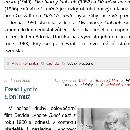
cesta
(1949),
Divotvorný klobouk
(1952) a
Dědeček autom
(1956) zná více či méně jen úzký okruh filmových labužn
protože zatímco
Daleká cesta
byla záhy po své prem
1. ledna 1950 stažena z kin a
Divotvorný klobouk
se
změnu do kin nedostal vůbec. Další dvě desetileté napro
mlčení kolem Alfréda Radoka pak vyvolala jeho emigrac
roce 1968, kdy se již nevrátil ze své režijní stáž
Švédsku.
Přidat komentář
Číst dál
8697x přečteno
25. Leden 2009
Kategorie
1980
Americký film
Fi
recenze a kritiky
Psychologické d
David Lynch:
Sloní muž
V pořadí druhý celovečerní
film Davida Lynche
Sloní muž
z
roku 1980 si odnesl, v kontextu
předešlé i následné Lynchovy