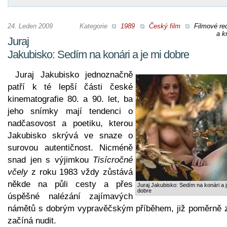
24. Leden 2009
Kategorie
1989
Český film
Filmové re
a kr
Juraj
Jakubisko: Sedím na konári a je mi dobre
Juraj Jakubisko jednoznačně
patří k té lepší části české
kinematografie 80. a 90. let, ba
jeho snímky mají tendenci o
nadčasovost a poetiku, kterou
Jakubisko skrývá ve snaze o
surovou autentičnost. Nicméně
snad jen s výjimkou
Tisícročné
včely
z roku 1983 vždy zůstává
někde na půli cesty a přes
Juraj Jakubisko: Sedím na konári a j
dobre
úspěšné nalézání zajímavých
námětů s dobrým vypravěčským příběhem, již poměrně 
začíná nudit.