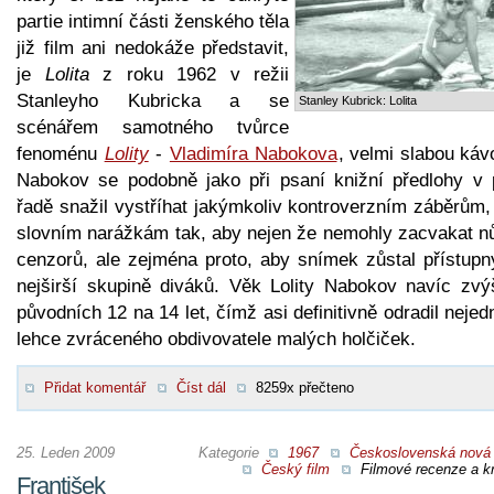
partie intimní části ženského těla
již film ani nedokáže představit,
je
Lolita
z roku 1962 v režii
Stanleyho Kubricka a se
Stanley Kubrick: Lolita
scénářem samotného tvůrce
fenoménu
Lolity
-
Vladimíra Nabokova
, velmi slabou káv
Nabokov se podobně jako při psaní knižní předlohy v 
řadě snažil vystříhat jakýmkoliv kontroverzním záběrům,
slovním narážkám tak, aby nejen že nemohly zacvakat n
cenzorů, ale zejména proto, aby snímek zůstal přístupn
nejširší skupině diváků. Věk Lolity Nabokov navíc zvýš
původních 12 na 14 let, čímž asi definitivně odradil neje
lehce zvráceného obdivovatele malých holčiček.
Přidat komentář
Číst dál
8259x přečteno
25. Leden 2009
Kategorie
1967
Československá nová 
Český film
Filmové recenze a kr
František