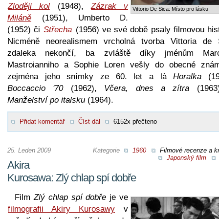
Zloději kol
(1948),
Zázrak v
Vittorio De Sica: Místo pro lásku
Miláně
(1951), Umberto D.
(1952) či
Střecha
(1956) ve své době psaly filmovou hist
Nicméně neorealismem vrcholná tvorba Vittoria de 
zdaleka nekončí, ba zvláště díky jménům Marc
Mastroianniho a Sophie Loren vešly do obecné znám
zejména jeho snímky ze 60. let a là
Horalka
(19
Boccaccio '70
(1962),
Včera, dnes a zítra
(1963
Manželství po italsku
(1964).
Přidat komentář
Číst dál
6152x přečteno
25. Leden 2009
Kategorie
1960
Filmové recenze a kr
Japonský film
Akira
Kurosawa: Zlý chlap spí dobře
Film
Zlý chlap spí dobře
je ve
filmografii Akiry Kurosawy
v