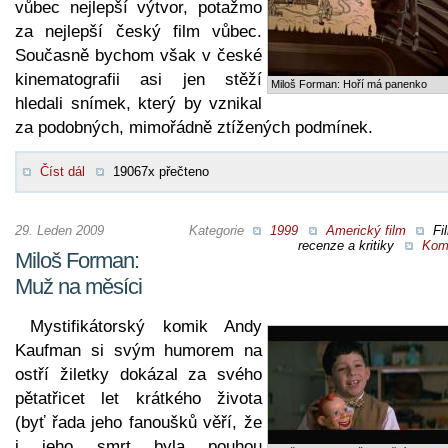
vůbec nejlepší výtvor, potažmo
za nejlepší český film vůbec.
Současně bychom však v české
kinematografii asi jen stěží
Miloš Forman: Hoří má panenko
hledali snímek, který by vznikal
za podobných, mimořádně ztížených podmínek.
Číst dál
19067x přečteno
29. Leden 2009
Kategorie
1999
Americký film
Fi
recenze a kritiky
Kom
Miloš Forman:
Muž na měsíci
Mystifikátorský komik Andy
Kaufman si svým humorem na
ostří žiletky dokázal za svého
pětatřicet let krátkého života
(byť řada jeho fanoušků věří, že
i jeho smrt byla pouhou