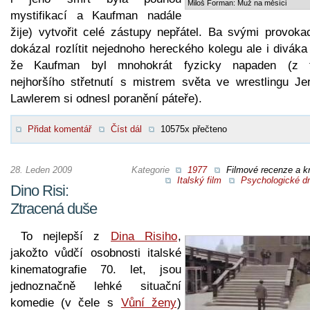
Miloš Forman: Muž na měsíci
mystifikací a Kaufman nadále
žije) vytvořit celé zástupy nepřátel. Ba svými provoka
dokázal rozlítit nejednoho hereckého kolegu ale i diváka
že Kaufman byl mnohokrát fyzicky napaden (z 
nejhoršího střetnutí s mistrem světa ve wrestlingu Je
Lawlerem si odnesl poranění páteře).
Přidat komentář
Číst dál
10575x přečteno
28. Leden 2009
Kategorie
1977
Filmové recenze a kr
Italský film
Psychologické d
Dino Risi:
Ztracená duše
To nejlepší z
Dina Risiho
,
jakožto vůdčí osobnosti italské
kinematografie 70. let, jsou
jednoznačně lehké situační
komedie (v čele s
Vůní ženy
)