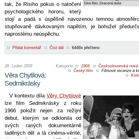
tak, že Risiho pokus o natočení
Dino Risi: Ztracená duše
psychologického hororu, který
stojí a padá s úspěšně navozenou temnou atmosfér
stupňovaně dávkovaným napětím, je bohužel předurč
naprostému neúspěchu.
Přidat komentář
Číst dál
6448x přečteno
28. Leden 2009
Kategorie
1966
Československá nová 
Český film
Filmové recenze a kr
Věra Chytilová:
Kom
Sedmikrásky
V kontextu díla
Věry Chytilové
lze film
Sedmikrásky
z roku
1966 položit nejen za režijní
debut, kterým se odklonila od
svých raných dokumentárně
laděných děl a là cinéma-vérité,