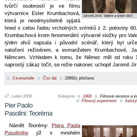
tvůrčí osobností je ve filmu
výtvarnice Ester Krumbachová,
Jaromil Jireš: Valérie a týden divů
která je neodmyslitelně spjatá
hned s celou řadou vrcholných snímků z 2. poloviny 60. 
Krumbachová krom fenomenální výtvarné složky pro
Vale
týden divů
napsala i původní scénář, který byl urč
natočení režisérem, a exmanželem Krumbachové, J
Němcem. Vzhledem k tomu, že Němec měl od roku 
naprostý zákaz točit, se režie nakonec uchopil Jaromil Jir
3 komentáře
Číst dál
20892x přečteno
27. Leden 2009
Kategorie
1968
Filmové recenze a kr
Filmový experiment
Italský
Pier Paolo
Pasolini: Teoréma
Námět
Teorémy
Piera Paola
Pasoliniho
již v mnohém