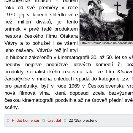
čarodějnice
snášejí - během
roku od své premiéry v roce
1970, jej v kinech shlédlo více
než milión diváků, je tento
snímek v prvé řadě produktem
nestora českého filmu Otakara
Vávry a to bohužel i se všemi
Otakar Vávra: Kladivo na čarodějnic
jeho nešvary. Vávrův režijní styl
je hluboce zakořeněn v kinematografii 30. až 50. let se 
neduhy nejprve podbízivě lidových komedií či poz
produkty socialistického realismu tak, že film
Kladiv
čarodějnice
v mnoha ohledech spadá do kategorie tzv. f
pro pamětníky, byť v roce 1969 v Československu vrc
nová filmová vlna, která doposud zcela bezvýzna
českou kinematografii pozdvihla až na úroveň přední svě
scény.
Přidat komentář
Číst dál
22719x přečteno