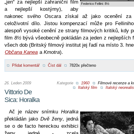
„jen“ za nejlepší zahraniční film
Federico Fellini: 8½
a nejlepší kostýmy), aby
nakonec svého Oscara získal až jako ocenění za
celoživotní dílo. Jistou kompenzací může pro Felliniho
alespoň vysoké cenění ze strany filmových kritiků, kdy 
film
8½
bývá všeobecně pokládán za jeden z nejlepších f
všech dob (Britský filmový institut jej řadí na místo 3. hn
Občana Kanea
a
Kmotra
).
Přidat komentář
Číst dál
7820x přečteno
26. Leden 2009
Kategorie
1960
Filmové recenze a kr
Italský film
Italský neoreal
Vittorio De
Sica: Horalka
Ač je název snímku
Horalka
překládán jako
Dvě ženy
, jedná
se o de facto hereckou exhibici
ženy jedné - zcela