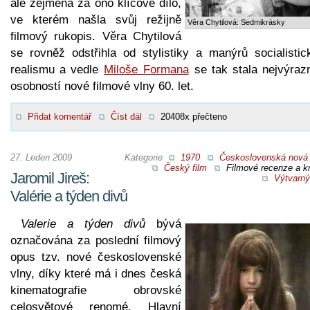
ale zejména za ono klíčové dílo,
ve kterém našla svůj režijně
Věra Chytilová: Sedmikrásky
filmový rukopis. Věra Chytilová
se rovněž odstřihla od stylistiky a manýrů socialistic
realismu a vedle
Miloše Formana
se tak stala nejvýrazn
osobností nové filmové vlny 60. let.
Přidat komentář
Číst dál
20408x přečteno
27. Leden 2009
Kategorie
1970
Československá nová 
Český film
Filmové recenze a kr
Jaromil Jireš:
Výtvarný
Valérie a týden divů
Valerie a týden divů
bývá
označována za poslední filmový
opus tzv. nové československé
vlny, díky které má i dnes česká
kinematografie obrovské
celosvětové renomé. Hlavní