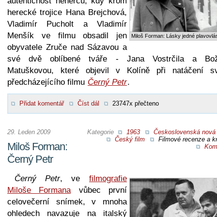
autentičnost neherců, kdy krom
herecké trojice Hana Brejchová,
Vladimír Pucholt a Vladimír
Menšík ve filmu obsadil jen
Miloš Forman: Lásky jedné plavovlá
obyvatele Zruče nad Sázavou a
své dvě oblíbené tváře - Jana Vostrčila a Bo
Matuškovou, které objevil v Kolíně při natáčení s
předcházejícího filmu
Černý Petr
.
Přidat komentář
Číst dál
23747x přečteno
29. Leden 2009
Kategorie
1963
Československá nová 
Český film
Filmové recenze a kr
Miloš Forman:
Kom
Černý Petr
Černý Petr
, ve
filmografie
Miloše Formana
vůbec první
celovečerní snímek, v mnoha
ohledech navazuje na italský