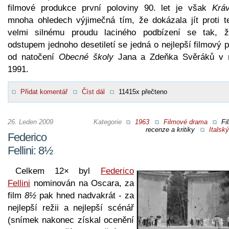
filmové produkce první poloviny 90. let je však
Krá
mnoha ohledech výjimečná tím, že dokázala jít proti t
velmi silnému proudu laciného podbízení se tak, 
odstupem jednoho desetiletí se jedná o nejlepší filmový 
od natočení
Obecné školy
Jana a Zdeňka Svěráků v 
1991.
Přidat komentář
Číst dál
11415x přečteno
26. Leden 2009
Kategorie
1963
Filmové drama
Fi
recenze a kritiky
Italský
Federico
Fellini: 8½
Celkem 12× byl
Federico
Fellini
nominován na Oscara, za
film
8½
pak hned nadvakrát - za
nejlepší režii a nejlepší scénář
(snímek nakonec získal ocenění