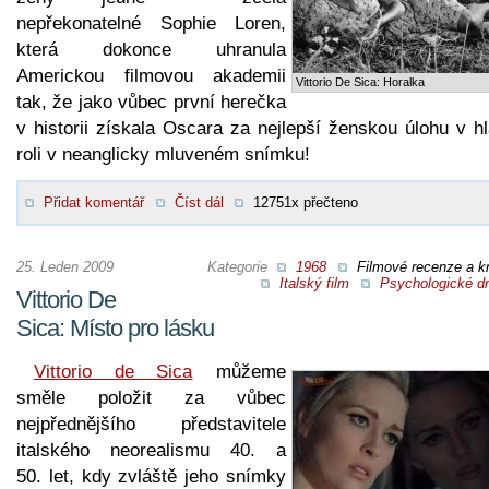
nepřekonatelné Sophie Loren,
která dokonce uhranula
Americkou filmovou akademii
Vittorio De Sica: Horalka
tak, že jako vůbec první herečka
v historii získala Oscara za nejlepší ženskou úlohu v h
roli v neanglicky mluveném snímku!
Přidat komentář
Číst dál
12751x přečteno
25. Leden 2009
Kategorie
1968
Filmové recenze a kr
Italský film
Psychologické d
Vittorio De
Sica: Místo pro lásku
Vittorio de Sica
můžeme
směle položit za vůbec
nejpřednějšího představitele
italského neorealismu 40. a
50. let, kdy zvláště jeho snímky