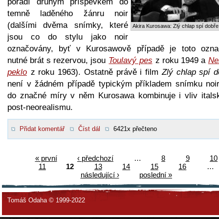
pořadí druhým příspěvkem do
temně laděného žánru noir
(dalšími dvěma snímky, které
Akira Kurosawa: Zlý chlap spí dobře
jsou co do stylu jako noir
označovány, byť v Kurosawově případě je toto ozna
nutné brát s rezervou, jsou
Toulavý pes
z roku 1949 a
Ne
peklo
z roku 1963). Ostatně právě i film
Zlý chlap spí d
není v žádném případě typickým příkladem snímku noir
do značné míry v něm Kurosawa kombinuje i vliv itals
post-neorealismu.
Přidat komentář
Číst dál
6421x přečteno
« první
‹ předchozí
…
8
9
10
11
12
13
14
15
16
…
následující ›
poslední »
Tomáš Odaha © 1999-2022