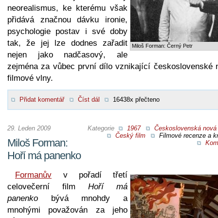
neorealismus, ke kterému však
přidává značnou dávku ironie,
psychologie postav i své doby
tak, že jej lze dodnes zařadit
Miloš Forman: Černý Petr
nejen jako nadčasový, ale
zejména za vůbec první dílo vznikající československé 
filmové vlny.
Přidat komentář
Číst dál
16438x přečteno
29. Leden 2009
Kategorie
1967
Československá nová 
Český film
Filmové recenze a kr
Miloš Forman:
Kom
Hoří má panenko
Formanův
v pořadí třetí
celovečerní film
Hoří má
panenko
bývá mnohdy a
mnohými považován za jeho