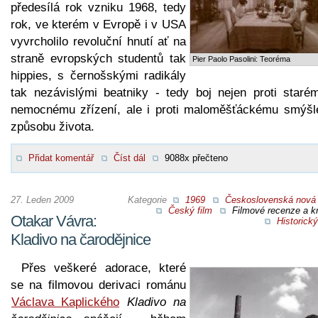
předesílá rok vzniku 1968, tedy
rok, ve kterém v Evropě i v USA
vyvrcholilo revoluční hnutí ať na
straně evropských studentů tak
Pier Paolo Pasolini: Teoréma
hippies, s černošskými radikály
tak nezávislými beatniky - tedy boj nejen proti staré
nemocnému zřízení, ale i proti maloměšťáckému smýšle
způsobu života.
Přidat komentář
Číst dál
9088x přečteno
27. Leden 2009
Kategorie
1969
Československá nová 
Český film
Filmové recenze a kr
Otakar Vávra:
Historický
Kladivo na čarodějnice
Přes veškeré adorace, které
se na filmovou derivaci románu
Václava Kaplického
Kladivo na