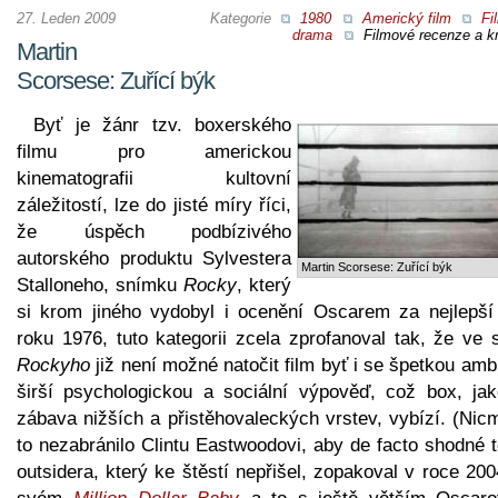
27. Leden 2009
Kategorie
1980
Americký film
Fi
drama
Filmové recenze a kr
Martin
Scorsese: Zuřící býk
Byť je žánr tzv. boxerského
filmu pro americkou
kinematografii kultovní
záležitostí, lze do jisté míry říci,
že úspěch podbízivého
autorského produktu Sylvestera
Martin Scorsese: Zuřící býk
Stalloneho, snímku
Rocky
, který
si krom jiného vydobyl i ocenění Oscarem za nejlepší 
roku 1976, tuto kategorii zcela zprofanoval tak, že ve 
Rockyho
již není možné natočit film byť i se špetkou amb
širší psychologickou a sociální výpověď, což box, jak
zábava nižších a přistěhovaleckých vrstev, vybízí. (Nic
to nezabránilo Clintu Eastwoodovi, aby de facto shodné 
outsidera, který ke štěstí nepřišel, zopakoval v roce 20