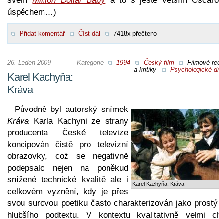
svém
Million Dollar Baby
a to s ještě větším Oscar
úspěchem…)
Přidat komentář
Číst dál
7418x přečteno
26. Leden 2009
Kategorie
1994
Český film
Filmové re
a kritiky
Psychologické d
Karel Kachyňa:
Kráva
Původně byl autorský snímek
Kráva
Karla Kachyni ze strany
producenta České televize
koncipován čistě pro televizní
obrazovky, což se negativně
podepsalo nejen na poněkud
snížené technické kvalitě ale i
Karel Kachyňa: Kráva
celkovém vyznění, kdy je přes
svou surovou poetiku často charakterizován jako prostý
hlubšího podtextu. V kontextu kvalitativně velmi c