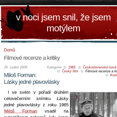
v noci jsem snil, že jsem
motýlem
Domů
Filmové recenze a kritiky
29. Leden 2009
Kategorie
1965
Československá nová 
Český film
Filmové recenze a kr
Miloš Forman:
Kom
Lásky jedné plavovlásky
I ve svém v pořadí druhém
celovečerním snímku
Lásky
jedné plavovlásky
z roku 1965
Miloš Forman
vsadil na